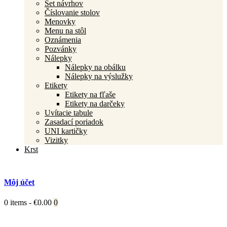
Set návrhov
Číslovanie stolov
Menovky
Menu na stôl
Oznámenia
Pozvánky
Nálepky
Nálepky na obálku
Nálepky na výslužky
Etikety
Etikety na fľaše
Etikety na darčeky
Uvítacie tabule
Zasadací poriadok
UNI kartičky
Vizitky
Krst
Môj účet
0 items
-
€0.00
0