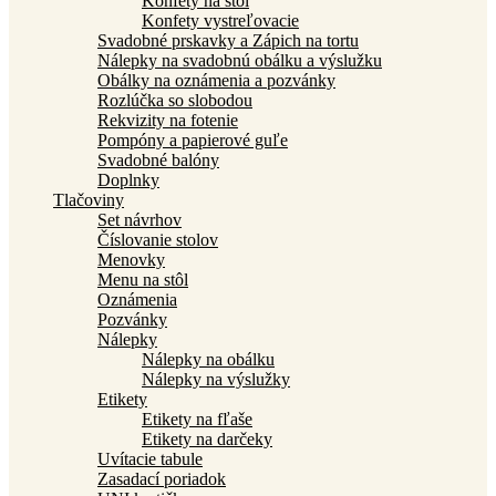
Konfety na stôl
Konfety vystreľovacie
Svadobné prskavky a Zápich na tortu
Nálepky na svadobnú obálku a výslužku
Obálky na oznámenia a pozvánky
Rozlúčka so slobodou
Rekvizity na fotenie
Pompóny a papierové guľe
Svadobné balóny
Doplnky
Tlačoviny
Set návrhov
Číslovanie stolov
Menovky
Menu na stôl
Oznámenia
Pozvánky
Nálepky
Nálepky na obálku
Nálepky na výslužky
Etikety
Etikety na fľaše
Etikety na darčeky
Uvítacie tabule
Zasadací poriadok