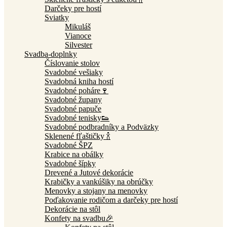
Darčeky pre hostí
Sviatky
Mikuláš
Vianoce
Silvester
Svadba-doplnky
Číslovanie stolov
Svadobné vešiaky
Svadobná kniha hostí
Svadobné poháre🍷
Svadobné župany
Svadobné papuče
Svadobné tenisky👟
Svadobné podbradníky a Podväzky
Sklenené fľaštičky 🍾
Svadobné ŠPZ
Krabice na obálky
Svadobné šípky
Drevené a Jutové dekorácie
Krabičky a vankúšiky na obrúčky
Menovky a stojany na menovky
Poďakovanie rodičom a darčeky pre hostí
Dekorácie na stôl
Konfety na svadbu🎉