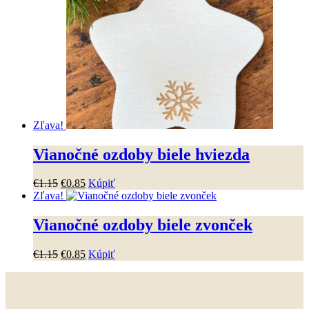
viacero
variantov.
Možnosti
si
môžete
vybrať
na
stránke
produktu.
Zľava!
Vianočné ozdoby biele hviezda
Pôvodná
Aktuálna
€
1
.
15
€
0
.
85
Kúpiť
cena
cena
Zľava!
bola:
je:
€1
.
15
.
€0
.
85
.
Vianočné ozdoby biele zvonček
Pôvodná
Aktuálna
€
1
.
15
€
0
.
85
Kúpiť
cena
cena
bola:
je:
€1
.
15
.
€0
.
85
.