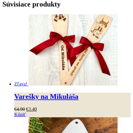
Súvisiace produkty
Zľava!
Varešky na Mikuláša
Pôvodná
Aktuálna
€
4
.
90
€
3
.
40
cena
cena
Kúpiť
Tento
bola:
je:
produkt
€4
.
90
.
€3
.
40
.
má