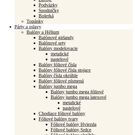
Podväzky
Spodničky
Bolerká
Topánky
Párty a oslavy
Balóny a Hélium
Balónové girlandy
Balónové sety
Balóny modelovacie
metalické
pastelové
Balóny fóliové čísla
Balóny fóliové čísla stojace
Balóny čísla okrúhle
Balóny fóliové písmená
Balóny jumbo mega
Balóny jumbo mega fóliové
Balóny jumbo mega latexové
metalické
pastelové
Chodiace fóliové balóny
Fóliové balóny tvary
Fóliové balóny Hviezda
Fóliové balóny Srdce