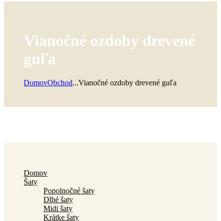
Vianočné ozdoby drevené
guľa
Domov
Obchod
...
Vianočné ozdoby drevené guľa
Domov
Šaty
Popolnočné šaty
Dlhé šaty
Midi šaty
Krátke šaty