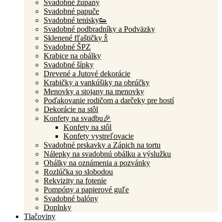
Svadobné župany
Svadobné papuče
Svadobné tenisky👟
Svadobné podbradníky a Podväzky
Sklenené fľaštičky 🍾
Svadobné ŠPZ
Krabice na obálky
Svadobné šípky
Drevené a Jutové dekorácie
Krabičky a vankúšiky na obrúčky
Menovky a stojany na menovky
Poďakovanie rodičom a darčeky pre hostí
Dekorácie na stôl
Konfety na svadbu🎉
Konfety na stôl
Konfety vystreľovacie
Svadobné prskavky a Zápich na tortu
Nálepky na svadobnú obálku a výslužku
Obálky na oznámenia a pozvánky
Rozlúčka so slobodou
Rekvizity na fotenie
Pompóny a papierové guľe
Svadobné balóny
Doplnky
Tlačoviny