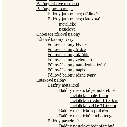
Balóny fóliové písmená
Balóny jumbo mega
Balóny jumbo mega fóliové
Balóny jumbo mega latexové
metalické
pastelové
Chodiace fóliové balóny
Fóliové balóny tvary
Fóliové balóny Hviezda
Fóliové balóny Srdce
Fóliové balóny okrúhle
Fóliové balóny zvieratká
Fóliové balóny narodenie dieťaťa
Fóliové balóny nápis
Fóliové balóny rôzne tvary
Latexové balóny
Balóny metalické
Balóny metalické jednofarebné
metalické malé 15cm
metalické stredné 16-30cm
metalické veľké 31-60cm
Balóny metalické s potlačou
Balóny metalické jumbo mega
Balóny pastelové
Balóny pastelové jednofarebné