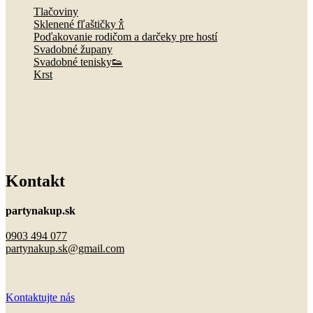
Tlačoviny
Sklenené fľaštičky 🍾
Poďakovanie rodičom a darčeky pre hostí
Svadobné župany
Svadobné tenisky👟
Krst
Kontakt
partynakup.sk
0903 494 077
partynakup.sk@gmail.com
Kontaktujte nás