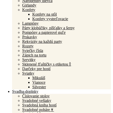
Narodeniny dievča
Girlandy
Konfety
Konfety na stôl
Konfety vystreľovacie
Lampióny
Párty klobúčiky, píšťalky a šerpy
Pompóny a papierové guľe
Prskavky
Rekvizity na každú party
Rozety
Sviečky čísla
Zápich na tortu
Servitky
Sklenené fľaštičky s etiketou 🍾
Darčeky pre hostí
Sviatky
Mikuláš
Vianoce
Silvester
Svadba-doplnky
Číslovanie stolov
Svadobné vešiaky
Svadobná kniha hostí
Svadobné poháre🍷