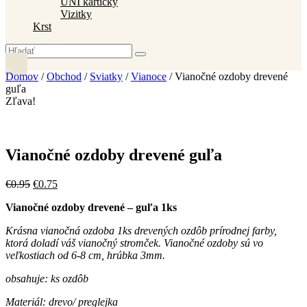
UNI kartičky
Vizitky
Krst
Domov
/
Obchod
/
Sviatky
/
Vianoce
/ Vianočné ozdoby drevené
guľa
Zľava!
Vianočné ozdoby drevené guľa
Pôvodná
Aktuálna
€
0
.
95
€
0
.
75
cena
cena
Vianočné ozdoby drevené – guľa 1ks
bola:
je:
€0
.
95
.
€0
.
75
.
Krásna vianočná ozdoba 1ks drevených ozdôb prírodnej farby,
ktorá doladí váš vianočný stromček. Vianočné ozdoby sú vo
veľkostiach od 6-8 cm, hrúbka 3mm.
obsahuje: ks ozdôb
Materiál: drevo/ preglejka