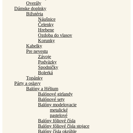
Overály
Dámske doplnky
Bižutéria
Náušnice
Čelenky
Hrebene
Ozdoba do vlasov
Korunky
Kabelky
Pre nevestu
Závoje
Podväzky
Spodničky
Bolerká
Topánky
Párty a oslavy
Balóny a Hélium
Balónové girlandy
Balónové sety
Balóny modelovacie
metalické
pastelové
Balóny fóliové čísla
Balóny fóliové čísla stojace
Balóny čísla okrúhle