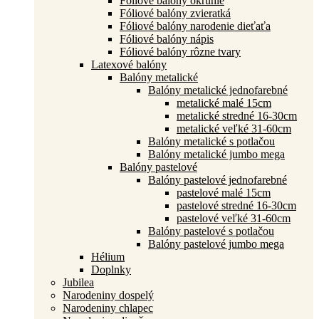
Fóliové balóny okrúhle
Fóliové balóny zvieratká
Fóliové balóny narodenie dieťaťa
Fóliové balóny nápis
Fóliové balóny rôzne tvary
Latexové balóny
Balóny metalické
Balóny metalické jednofarebné
metalické malé 15cm
metalické stredné 16-30cm
metalické veľké 31-60cm
Balóny metalické s potlačou
Balóny metalické jumbo mega
Balóny pastelové
Balóny pastelové jednofarebné
pastelové malé 15cm
pastelové stredné 16-30cm
pastelové veľké 31-60cm
Balóny pastelové s potlačou
Balóny pastelové jumbo mega
Hélium
Doplnky
Jubilea
Narodeniny dospelý
Narodeniny chlapec