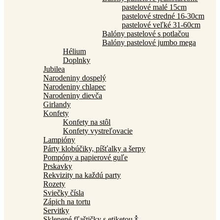
pastelové malé 15cm
pastelové stredné 16-30cm
pastelové veľké 31-60cm
Balóny pastelové s potlačou
Balóny pastelové jumbo mega
Hélium
Doplnky
Jubilea
Narodeniny dospelý
Narodeniny chlapec
Narodeniny dievča
Girlandy
Konfety
Konfety na stôl
Konfety vystreľovacie
Lampióny
Párty klobúčiky, píšťalky a šerpy
Pompóny a papierové guľe
Prskavky
Rekvizity na každú party
Rozety
Sviečky čísla
Zápich na tortu
Servitky
Sklenené fľaštičky s etiketou 🍾