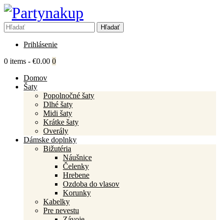
Prihlásenie
0 items
-
€0.00
0
Domov
Šaty
Popolnočné šaty
Dlhé šaty
Midi šaty
Krátke šaty
Overály
Dámske doplnky
Bižutéria
Náušnice
Čelenky
Hrebene
Ozdoba do vlasov
Korunky
Kabelky
Pre nevestu
Závoje