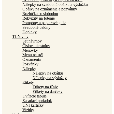
Nálepky na svadobnú obálku a výslužku
Obálky na oznámenia a pozvánky
Rozlúčka so slobodou
Rekvizity na fotenie
Pompóny a papierové guľe
Svadobné balóny
Doplnky
Tlačoviny
Set návrhov
Číslovanie stolov
Menovky
Menu na stôl
Oznámenia
Pozvánky
Nálepky
Nálepky na obálku
Nálepky na výslužky
Etikety
Etikety na fľaše
Etikety na darčeky
Uvítacie tabule
Zasadací poriadok
UNI kartičky
Vizitky