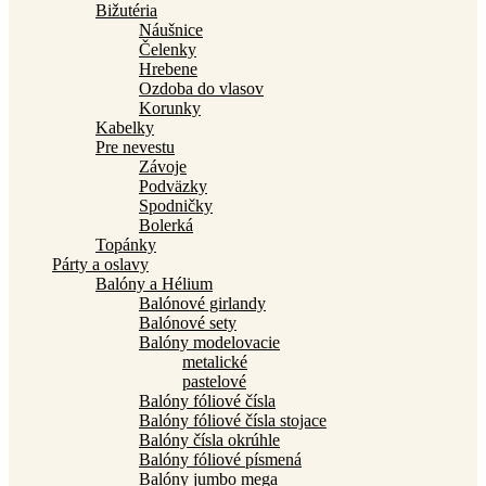
Bižutéria
Náušnice
Čelenky
Hrebene
Ozdoba do vlasov
Korunky
Kabelky
Pre nevestu
Závoje
Podväzky
Spodničky
Bolerká
Topánky
Párty a oslavy
Balóny a Hélium
Balónové girlandy
Balónové sety
Balóny modelovacie
metalické
pastelové
Balóny fóliové čísla
Balóny fóliové čísla stojace
Balóny čísla okrúhle
Balóny fóliové písmená
Balóny jumbo mega