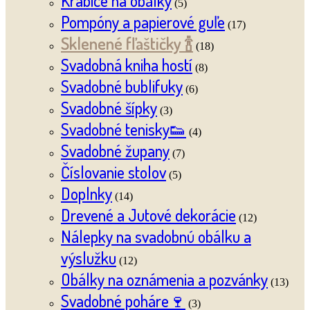
Krabice na obálky
(5)
Pompóny a papierové guľe
(17)
Sklenené fľaštičky 🍾
(18)
Svadobná kniha hostí
(8)
Svadobné bublifuky
(6)
Svadobné šípky
(3)
Svadobné tenisky👟
(4)
Svadobné župany
(7)
Číslovanie stolov
(5)
Doplnky
(14)
Drevené a Jutové dekorácie
(12)
Nálepky na svadobnú obálku a
výslužku
(12)
Obálky na oznámenia a pozvánky
(13)
Svadobné poháre🍷
(3)