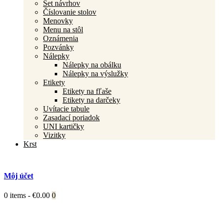
Set návrhov
Číslovanie stolov
Menovky
Menu na stôl
Oznámenia
Pozvánky
Nálepky
Nálepky na obálku
Nálepky na výslužky
Etikety
Etikety na fľaše
Etikety na darčeky
Uvítacie tabule
Zasadací poriadok
UNI kartičky
Vizitky
Krst
Môj účet
0 items
-
€0.00
0