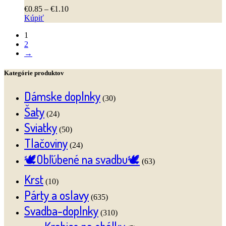
variantov.
produktu.
Price
€
0
.
85
–
€
1
.
10
Možnosti
range:
Kúpiť
si
Tento
€0
.
85
môžete
1
produkt
through
vybrať
2
má
€1
.
10
na
→
viacero
stránke
variantov.
produktu.
Možnosti
Kategórie produktov
si
môžete
Dámske doplnky
(30)
vybrať
na
Šaty
(24)
stránke
Sviatky
produktu.
(50)
Tlačoviny
(24)
🕊️Obľúbené na svadbu🕊️
(63)
Krst
(10)
Párty a oslavy
(635)
Svadba-doplnky
(310)