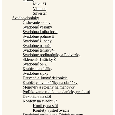
Mikuláš
Vianoce
Silvester
Svadba-doplnky
Číslovanie stolov
Svadobné vešiaky
Svadobná kniha hostí
Svadobné poháre🍷
Svadobné župany
Svadobné papuče
Svadobné tenisky👟
Svadobné podbradníky a Podväzky
Sklenené fľaštičky 🍾
Svadobné ŠPZ
Krabice na obálky
Svadobné šípky
Drevené a Jutové dekorácie
Krabičky a vankúšiky na obrúčky
Menovky a stojany na menovky
Poďakovanie rodičom a darčeky pre hostí
Dekorácie na stôl
Konfety na svadbu🎉
Konfety na stôl
Konfety vystreľovacie
Svadobné prskavky a Zápich na tortu