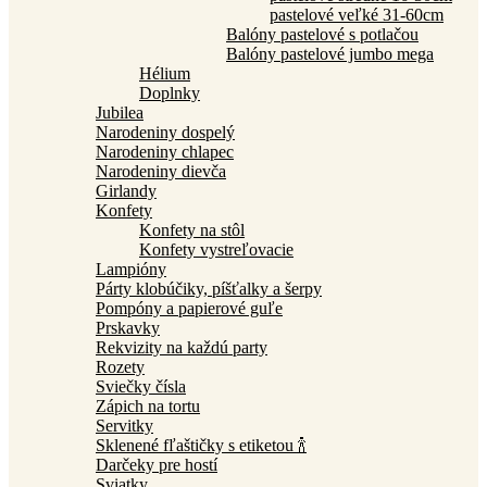
pastelové veľké 31-60cm
Balóny pastelové s potlačou
Balóny pastelové jumbo mega
Hélium
Doplnky
Jubilea
Narodeniny dospelý
Narodeniny chlapec
Narodeniny dievča
Girlandy
Konfety
Konfety na stôl
Konfety vystreľovacie
Lampióny
Párty klobúčiky, píšťalky a šerpy
Pompóny a papierové guľe
Prskavky
Rekvizity na každú party
Rozety
Sviečky čísla
Zápich na tortu
Servitky
Sklenené fľaštičky s etiketou 🍾
Darčeky pre hostí
Sviatky