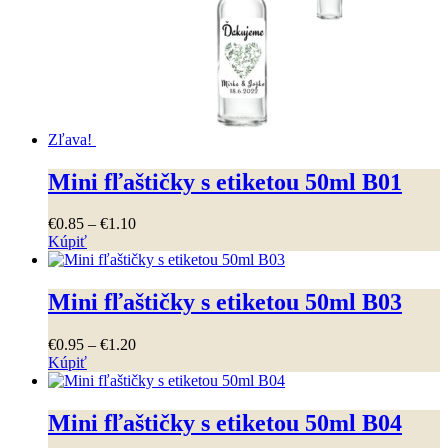
Možnosti
si
môžete
vybrať
na
stránke
produktu.
Zľava!
Mini fľaštičky s etiketou 50ml B01
Price
€
0
.
85
–
€
1
.
10
range:
Kúpiť
Tento
€0
.
85
produkt
through
má
€1
.
10
Mini fľaštičky s etiketou 50ml B03
viacero
variantov.
Price
€
0
.
95
–
€
1
.
20
Možnosti
range:
Kúpiť
si
Tento
€0
.
95
môžete
produkt
through
vybrať
má
€1
.
20
Mini fľaštičky s etiketou 50ml B04
na
viacero
stránke