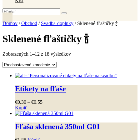
Krst
Domov
/
Obchod
/
Svadba-doplnky
/ Sklenené fľaštičky 🍾
Sklenené fľaštičky 🍾
Zobrazených 1–12 z 18 výsledkov
Etikety na fľaše
Price
€
0
.
30
–
€
0
.
55
range:
Kúpiť
Tento
€0
.
30
produkt
through
má
€0
.
55
Fľaša sklenená 350ml G01
viacero
variantov.
€
1
.
85
Kúpiť