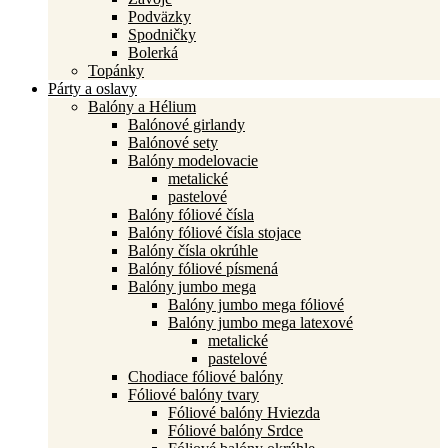
Podväzky
Spodničky
Bolerká
Topánky
Párty a oslavy
Balóny a Hélium
Balónové girlandy
Balónové sety
Balóny modelovacie
metalické
pastelové
Balóny fóliové čísla
Balóny fóliové čísla stojace
Balóny čísla okrúhle
Balóny fóliové písmená
Balóny jumbo mega
Balóny jumbo mega fóliové
Balóny jumbo mega latexové
metalické
pastelové
Chodiace fóliové balóny
Fóliové balóny tvary
Fóliové balóny Hviezda
Fóliové balóny Srdce