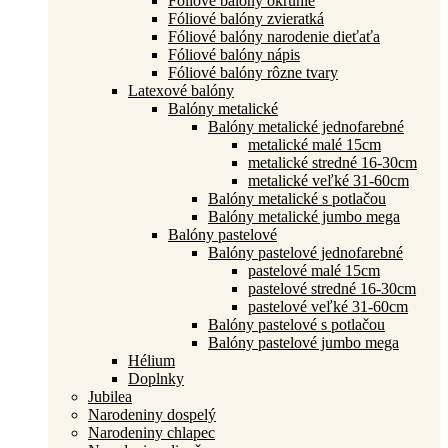
Fóliové balóny okrúhle
Fóliové balóny zvieratká
Fóliové balóny narodenie dieťaťa
Fóliové balóny nápis
Fóliové balóny rôzne tvary
Latexové balóny
Balóny metalické
Balóny metalické jednofarebné
metalické malé 15cm
metalické stredné 16-30cm
metalické veľké 31-60cm
Balóny metalické s potlačou
Balóny metalické jumbo mega
Balóny pastelové
Balóny pastelové jednofarebné
pastelové malé 15cm
pastelové stredné 16-30cm
pastelové veľké 31-60cm
Balóny pastelové s potlačou
Balóny pastelové jumbo mega
Hélium
Doplnky
Jubilea
Narodeniny dospelý
Narodeniny chlapec