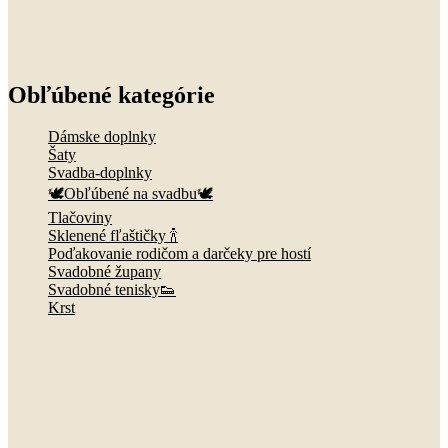
Obľúbené kategórie
Dámske doplnky
Šaty
Svadba-doplnky
🕊️Obľúbené na svadbu🕊️
Tlačoviny
Sklenené fľaštičky 🍾
Poďakovanie rodičom a darčeky pre hostí
Svadobné župany
Svadobné tenisky👟
Krst