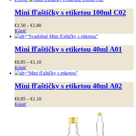
produkt
through
má
€1
.
80
Mini fľaštičky s etiketou 100ml C02
viacero
variantov.
Price
€
1
.
50
–
€
1
.
80
Možnosti
range:
Kúpiť
si
Tento
€1
.
50
môžete
produkt
through
vybrať
má
€1
.
80
Mini fľaštičky s etiketou 40ml A01
na
viacero
stránke
variantov.
produktu.
Price
€
0
.
85
–
€
1
.
10
Možnosti
range:
Kúpiť
si
Tento
€0
.
85
môžete
produkt
through
vybrať
má
€1
.
10
Mini fľaštičky s etiketou 40ml A02
na
viacero
stránke
variantov.
produktu.
Price
€
0
.
85
–
€
1
.
10
Možnosti
range:
Kúpiť
si
Tento
€0
.
85
môžete
produkt
through
vybrať
má
€1
.
10
na
viacero
stránke
variantov.
produktu.