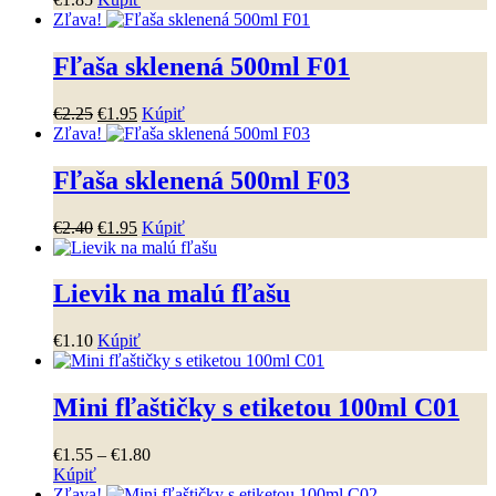
Možnosti
Zľava!
si
môžete
Fľaša sklenená 500ml F01
vybrať
na
stránke
Pôvodná
Aktuálna
€
2
.
25
€
1
.
95
Kúpiť
produktu.
cena
cena
Zľava!
bola:
je:
€2
.
25
.
€1
.
95
.
Fľaša sklenená 500ml F03
Pôvodná
Aktuálna
€
2
.
40
€
1
.
95
Kúpiť
cena
cena
bola:
je:
€2
.
40
.
€1
.
95
.
Lievik na malú fľašu
€
1
.
10
Kúpiť
Mini fľaštičky s etiketou 100ml C01
Price
€
1
.
55
–
€
1
.
80
range:
Kúpiť
Tento
€1
.
55
Zľava!