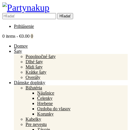
Prihlásenie
0 items
-
€0.00
0
Domov
Šaty
Popolnočné šaty
Dlhé šaty
Midi šaty
Krátke šaty
Overály
Dámske doplnky
Bižutéria
Náušnice
Čelenky
Hrebene
Ozdoba do vlasov
Korunky
Kabelky
Pre nevestu
Závoje