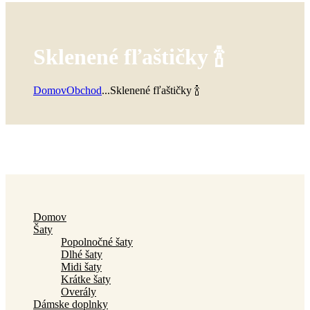
Sklenené fľaštičky 🍾
Domov
Obchod
...
Sklenené fľaštičky 🍾
Domov
Šaty
Popolnočné šaty
Dlhé šaty
Midi šaty
Krátke šaty
Overály
Dámske doplnky