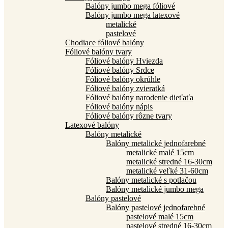
Balóny jumbo mega fóliové
Balóny jumbo mega latexové
metalické
pastelové
Chodiace fóliové balóny
Fóliové balóny tvary
Fóliové balóny Hviezda
Fóliové balóny Srdce
Fóliové balóny okrúhle
Fóliové balóny zvieratká
Fóliové balóny narodenie dieťaťa
Fóliové balóny nápis
Fóliové balóny rôzne tvary
Latexové balóny
Balóny metalické
Balóny metalické jednofarebné
metalické malé 15cm
metalické stredné 16-30cm
metalické veľké 31-60cm
Balóny metalické s potlačou
Balóny metalické jumbo mega
Balóny pastelové
Balóny pastelové jednofarebné
pastelové malé 15cm
pastelové stredné 16-30cm