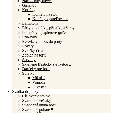
Narodeniny dievča
Girlandy
Konfety
Konfety na stôl
Konfety vystreľovacie
Lampióny
Párty klobúčiky, píšťalky a šerpy
Pompóny a papierové guľe
Prskavky
Rekvizity na každú party
Rozety
Sviečky čísla
Zápich na tortu
Servitky
Sklenené fľaštičky s etiketou 🍾
Darčeky pre hostí
Sviatky
Mikuláš
Vianoce
Silvester
Svadba-doplnky
Číslovanie stolov
Svadobné vešiaky
Svadobná kniha hostí
Svadobné poháre🍷