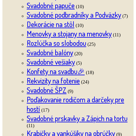
Svadobné papuče
(10)
Svadobné podbradníky a Podväzky
(7)
Dekorácie na stôl
(10)
Menovky a stojany na menovky
(11)
Rozlúčka so slobodou
(25)
Svadobné balóny
(20)
Svadobné vešiaky
(5)
Konfety na svadbu🎉
(18)
Rekvizity na fotenie
(24)
Svadobné ŠPZ
(9)
Poďakovanie rodičom a darčeky pre
hostí
(17)
Svadobné prskavky a Zápich na tortu
(11)
Krabičky a vankúšiky na obrúčky
(9)