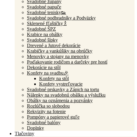
Svadobné župany
Svadobné papuče
Svadobné tenisky👟
Svadobné podbradníky a Podväzky
Sklenené fľaštičky 🍾
Svadobné ŠPZ
Krabice na obálky
Svadobné šípky
Drevené a Jutové dekorácie
Krabičky a vankúšiky na obrúčky
Menovky a stojany na menovky
Poďakovanie rodičom a darčeky pre hostí
Dekorácie na stôl
Konfety na svadbu🎉
Konfety na stôl
Konfety vystreľovacie
Svadobné prskavky a Zápich na tortu
Nálepky na svadobnú obálku a výslužku
Obálky na oznámenia a pozvánky
Rozlúčka so slobodou
Rekvizity na fotenie
Pompóny a papierové guľe
Svadobné balóny
Doplnky
Tlačoviny