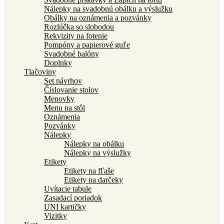
Nálepky na svadobnú obálku a výslužku
Obálky na oznámenia a pozvánky
Rozlúčka so slobodou
Rekvizity na fotenie
Pompóny a papierové guľe
Svadobné balóny
Doplnky
Tlačoviny
Set návrhov
Číslovanie stolov
Menovky
Menu na stôl
Oznámenia
Pozvánky
Nálepky
Nálepky na obálku
Nálepky na výslužky
Etikety
Etikety na fľaše
Etikety na darčeky
Uvítacie tabule
Zasadací poriadok
UNI kartičky
Vizitky