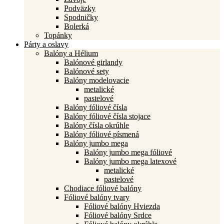
Podväzky
Spodničky
Bolerká
Topánky
Párty a oslavy
Balóny a Hélium
Balónové girlandy
Balónové sety
Balóny modelovacie
metalické
pastelové
Balóny fóliové čísla
Balóny fóliové čísla stojace
Balóny čísla okrúhle
Balóny fóliové písmená
Balóny jumbo mega
Balóny jumbo mega fóliové
Balóny jumbo mega latexové
metalické
pastelové
Chodiace fóliové balóny
Fóliové balóny tvary
Fóliové balóny Hviezda
Fóliové balóny Srdce