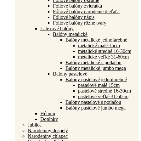
Fóliové balóny okrúhle
Fóliové balóny zvieratká
Fóliové balóny narodenie dieťaťa
Fóliové balóny nápis
Fóliové balóny rôzne tvary
Latexové balóny
Balóny metalické
Balóny metalické jednofarebné
metalické malé 15cm
metalické stredné 16-30cm
metalické veľké 31-60cm
Balóny metalické s potlačou
Balóny metalické jumbo mega
Balóny pastelové
Balóny pastelové jednofarebné
pastelové malé 15cm
pastelové stredné 16-30cm
pastelové veľké 31-60cm
Balóny pastelové s potlačou
Balóny pastelové jumbo mega
Hélium
Doplnky
Jubilea
Narodeniny dospelý
Narodeniny chlapec