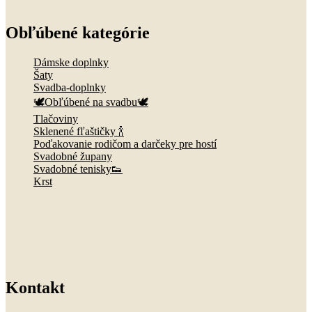
Obľúbené kategórie
Dámske doplnky
Šaty
Svadba-doplnky
🕊️Obľúbené na svadbu🕊️
Tlačoviny
Sklenené fľaštičky 🍾
Poďakovanie rodičom a darčeky pre hostí
Svadobné župany
Svadobné tenisky👟
Krst
Kontakt