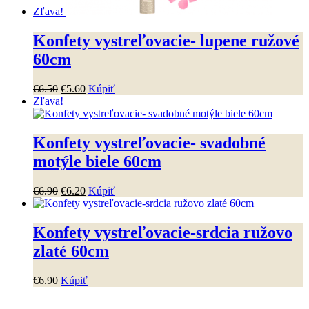
Zľava!
Konfety vystreľovacie- lupene ružové
60cm
Pôvodná
Aktuálna
€
6
.
50
€
5
.
60
Kúpiť
cena
cena
Zľava!
bola:
je:
€6
.
50
.
€5
.
60
.
Konfety vystreľovacie- svadobné
motýle biele 60cm
Pôvodná
Aktuálna
€
6
.
90
€
6
.
20
Kúpiť
cena
cena
bola:
je:
€6
.
90
.
€6
.
20
.
Konfety vystreľovacie-srdcia ružovo
zlaté 60cm
€
6
.
90
Kúpiť