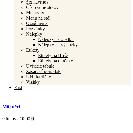
Set návrhov
Číslovanie stolov
Menovky
Menu na stôl
Oznámenia
Pozvánky
Nálepky
Nálepky na obálku
Nálepky na výslužky
Etikety
Etikety na fľaše
Etikety na darčeky
Uvítacie tabule
Zasadací poriadok
UNI kartičky
Vizitky
Krst
Môj účet
0 items
-
€0.00
0