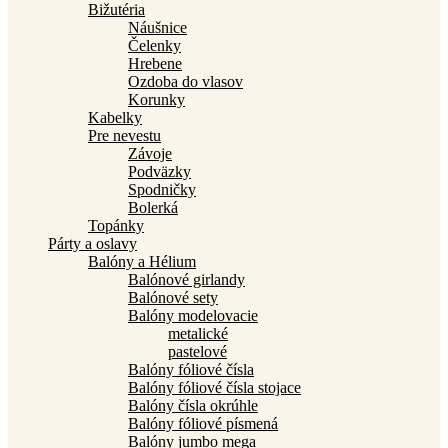
Bižutéria
Náušnice
Čelenky
Hrebene
Ozdoba do vlasov
Korunky
Kabelky
Pre nevestu
Závoje
Podväzky
Spodničky
Bolerká
Topánky
Párty a oslavy
Balóny a Hélium
Balónové girlandy
Balónové sety
Balóny modelovacie
metalické
pastelové
Balóny fóliové čísla
Balóny fóliové čísla stojace
Balóny čísla okrúhle
Balóny fóliové písmená
Balóny jumbo mega