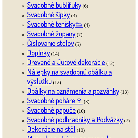
Svadobné bublifuky
(6)
Svadobné šípky
(3)
Svadobné tenisky👟
(4)
Svadobné župany
(7)
Číslovanie stolov
(5)
Doplnky
(14)
Drevené a Jutové dekorácie
(12)
Nálepky na svadobnú obálku a
výslužku
(12)
Obálky na oznámenia a pozvánky
(13)
Svadobné poháre🍷
(3)
Svadobné papuče
(10)
Svadobné podbradníky a Podväzky
(7)
Dekorácie na stôl
(10)