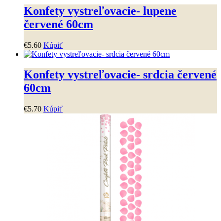
Konfety vystreľovacie- lupene
červené 60cm
€
5
.
60
Kúpiť
Konfety vystreľovacie- srdcia červené
60cm
€
5
.
70
Kúpiť