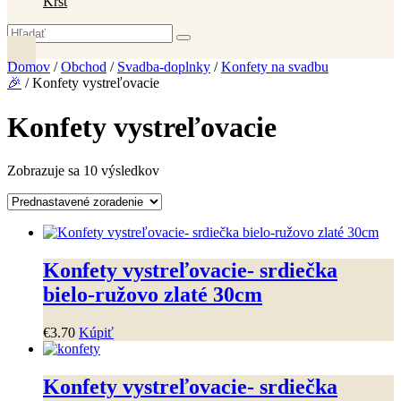
Krst
Domov
/
Obchod
/
Svadba-doplnky
/
Konfety na svadbu
🎉
/ Konfety vystreľovacie
Konfety vystreľovacie
Zobrazuje sa 10 výsledkov
Konfety vystreľovacie- srdiečka
bielo-ružovo zlaté 30cm
€
3
.
70
Kúpiť
Konfety vystreľovacie- srdiečka