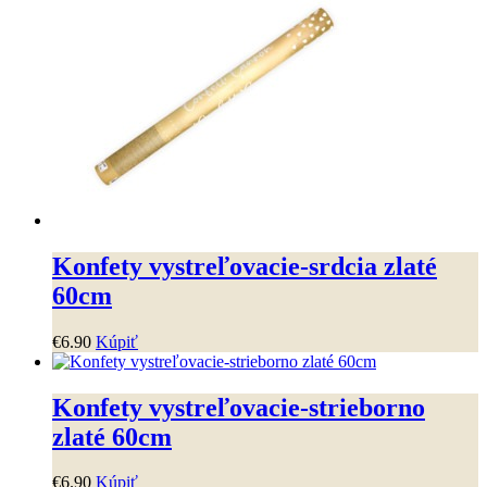
Konfety vystreľovacie-srdcia zlaté
60cm
€
6
.
90
Kúpiť
Konfety vystreľovacie-strieborno
zlaté 60cm
€
6
.
90
Kúpiť