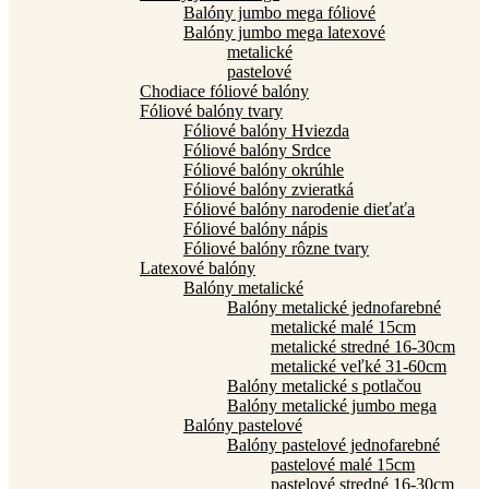
Balóny jumbo mega fóliové
Balóny jumbo mega latexové
metalické
pastelové
Chodiace fóliové balóny
Fóliové balóny tvary
Fóliové balóny Hviezda
Fóliové balóny Srdce
Fóliové balóny okrúhle
Fóliové balóny zvieratká
Fóliové balóny narodenie dieťaťa
Fóliové balóny nápis
Fóliové balóny rôzne tvary
Latexové balóny
Balóny metalické
Balóny metalické jednofarebné
metalické malé 15cm
metalické stredné 16-30cm
metalické veľké 31-60cm
Balóny metalické s potlačou
Balóny metalické jumbo mega
Balóny pastelové
Balóny pastelové jednofarebné
pastelové malé 15cm
pastelové stredné 16-30cm