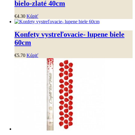
bielo-zlaté 40cm
€
4
.
30
Kúpiť
Konfety vystreľovacie- lupene biele
60cm
€
5
.
70
Kúpiť