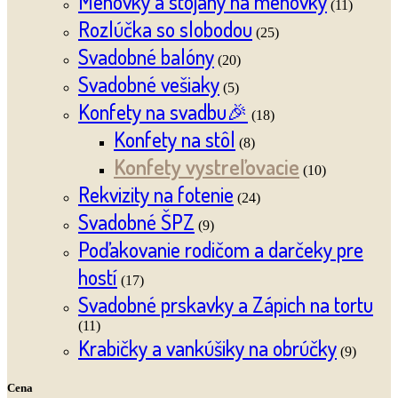
Menovky a stojany na menovky
(11)
Rozlúčka so slobodou
(25)
Svadobné balóny
(20)
Svadobné vešiaky
(5)
Konfety na svadbu🎉
(18)
Konfety na stôl
(8)
Konfety vystreľovacie
(10)
Rekvizity na fotenie
(24)
Svadobné ŠPZ
(9)
Poďakovanie rodičom a darčeky pre
hostí
(17)
Svadobné prskavky a Zápich na tortu
(11)
Krabičky a vankúšiky na obrúčky
(9)
Cena