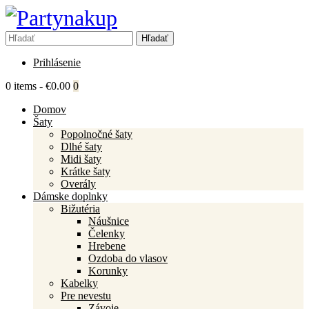
Prihlásenie
0 items
-
€0.00
0
Domov
Šaty
Popolnočné šaty
Dlhé šaty
Midi šaty
Krátke šaty
Overály
Dámske doplnky
Bižutéria
Náušnice
Čelenky
Hrebene
Ozdoba do vlasov
Korunky
Kabelky
Pre nevestu
Závoje