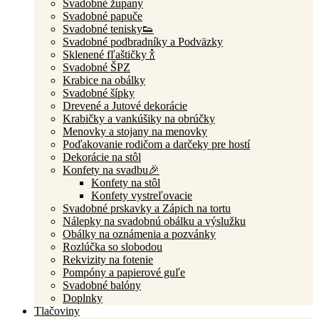
Svadobné župany
Svadobné papuče
Svadobné tenisky👟
Svadobné podbradníky a Podväzky
Sklenené fľaštičky 🍾
Svadobné ŠPZ
Krabice na obálky
Svadobné šípky
Drevené a Jutové dekorácie
Krabičky a vankúšiky na obrúčky
Menovky a stojany na menovky
Poďakovanie rodičom a darčeky pre hostí
Dekorácie na stôl
Konfety na svadbu🎉
Konfety na stôl
Konfety vystreľovacie
Svadobné prskavky a Zápich na tortu
Nálepky na svadobnú obálku a výslužku
Obálky na oznámenia a pozvánky
Rozlúčka so slobodou
Rekvizity na fotenie
Pompóny a papierové guľe
Svadobné balóny
Doplnky
Tlačoviny