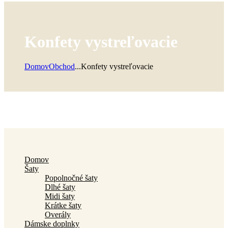
Konfety vystreľovacie
Domov
Obchod
...
Konfety vystreľovacie
Domov
Šaty
Popolnočné šaty
Dlhé šaty
Midi šaty
Krátke šaty
Overály
Dámske doplnky