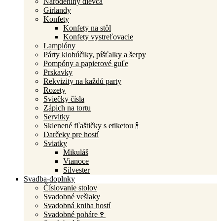
Narodeniny dievča
Girlandy
Konfety
Konfety na stôl
Konfety vystreľovacie
Lampióny
Párty klobúčiky, píšťalky a šerpy
Pompóny a papierové guľe
Prskavky
Rekvizity na každú party
Rozety
Sviečky čísla
Zápich na tortu
Servitky
Sklenené fľaštičky s etiketou 🍾
Darčeky pre hostí
Sviatky
Mikuláš
Vianoce
Silvester
Svadba-doplnky
Číslovanie stolov
Svadobné vešiaky
Svadobná kniha hostí
Svadobné poháre🍷