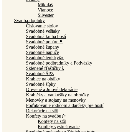
Mikuláš
Vianoce
Silvester
Svadba-doplnky
Číslovanie stolov
Svadobné vešiaky
Svadobná kniha hostí
Svadobné poháre🍷
Svadobné župany
Svadobné papuče
Svadobné tenisky👟
Svadobné podbradníky a Podväzky
Sklenené fľaštičky 🍾
Svadobné ŠPZ
Krabice na obálky
Svadobné šípky
Drevené a Jutové dekorácie
Krabičky a vankúšiky na obrúčky
Menovky a stojany na menovky
Poďakovanie rodičom a darčeky pre hostí
Dekorácie na stôl
Konfety na svadbu🎉
Konfety na stôl
Konfety vystreľovacie
Svadobné prskavky a Zápich na tortu