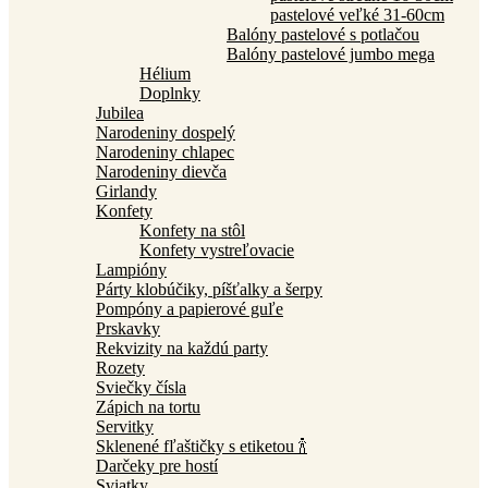
pastelové veľké 31-60cm
Balóny pastelové s potlačou
Balóny pastelové jumbo mega
Hélium
Doplnky
Jubilea
Narodeniny dospelý
Narodeniny chlapec
Narodeniny dievča
Girlandy
Konfety
Konfety na stôl
Konfety vystreľovacie
Lampióny
Párty klobúčiky, píšťalky a šerpy
Pompóny a papierové guľe
Prskavky
Rekvizity na každú party
Rozety
Sviečky čísla
Zápich na tortu
Servitky
Sklenené fľaštičky s etiketou 🍾
Darčeky pre hostí
Sviatky