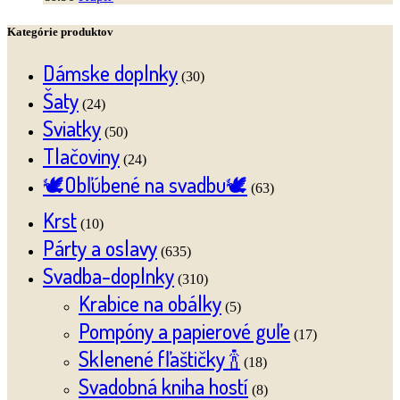
Kategórie produktov
Dámske doplnky
(30)
Šaty
(24)
Sviatky
(50)
Tlačoviny
(24)
🕊️Obľúbené na svadbu🕊️
(63)
Krst
(10)
Párty a oslavy
(635)
Svadba-doplnky
(310)
Krabice na obálky
(5)
Pompóny a papierové guľe
(17)
Sklenené fľaštičky 🍾
(18)
Svadobná kniha hostí
(8)