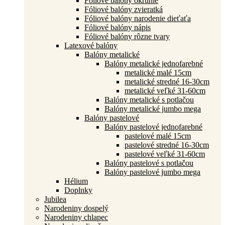
Fóliové balóny okrúhle
Fóliové balóny zvieratká
Fóliové balóny narodenie dieťaťa
Fóliové balóny nápis
Fóliové balóny rôzne tvary
Latexové balóny
Balóny metalické
Balóny metalické jednofarebné
metalické malé 15cm
metalické stredné 16-30cm
metalické veľké 31-60cm
Balóny metalické s potlačou
Balóny metalické jumbo mega
Balóny pastelové
Balóny pastelové jednofarebné
pastelové malé 15cm
pastelové stredné 16-30cm
pastelové veľké 31-60cm
Balóny pastelové s potlačou
Balóny pastelové jumbo mega
Hélium
Doplnky
Jubilea
Narodeniny dospelý
Narodeniny chlapec