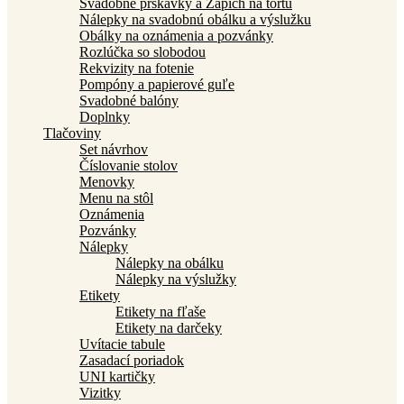
Svadobné prskavky a Zápich na tortu
Nálepky na svadobnú obálku a výslužku
Obálky na oznámenia a pozvánky
Rozlúčka so slobodou
Rekvizity na fotenie
Pompóny a papierové guľe
Svadobné balóny
Doplnky
Tlačoviny
Set návrhov
Číslovanie stolov
Menovky
Menu na stôl
Oznámenia
Pozvánky
Nálepky
Nálepky na obálku
Nálepky na výslužky
Etikety
Etikety na fľaše
Etikety na darčeky
Uvítacie tabule
Zasadací poriadok
UNI kartičky
Vizitky