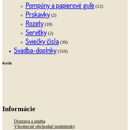
Pompóny a papierové guľe
(12)
Prskavky
(2)
Rozety
(18)
Servitky
(2)
Sviečky čísla
(39)
Svadba-doplnky
(310)
Košík
Informácie
Doprava a platba
Všeobecné obchodné podmienky