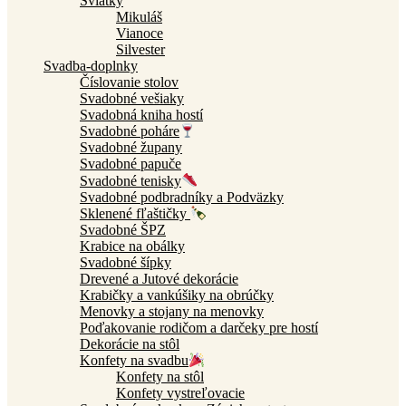
Sviatky
Mikuláš
Vianoce
Silvester
Svadba-doplnky
Číslovanie stolov
Svadobné vešiaky
Svadobná kniha hostí
Svadobné poháre
Svadobné župany
Svadobné papuče
Svadobné tenisky
Svadobné podbradníky a Podväzky
Sklenené fľaštičky
Svadobné ŠPZ
Krabice na obálky
Svadobné šípky
Drevené a Jutové dekorácie
Krabičky a vankúšiky na obrúčky
Menovky a stojany na menovky
Poďakovanie rodičom a darčeky pre hostí
Dekorácie na stôl
Konfety na svadbu
Konfety na stôl
Konfety vystreľovacie