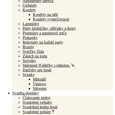
Narodeniny dievča
Girlandy
Konfety
Konfety na stôl
Konfety vystreľovacie
Lampióny
Párty klobúčiky, píšťalky a šerpy
Pompóny a papierové guľe
Prskavky
Rekvizity na každú party
Rozety
Sviečky čísla
Zápich na tortu
Servitky
Sklenené fľaštičky s etiketou
Darčeky pre hostí
Sviatky
Mikuláš
Vianoce
Silvester
Svadba-doplnky
Číslovanie stolov
Svadobné vešiaky
Svadobná kniha hostí
Svadobné poháre