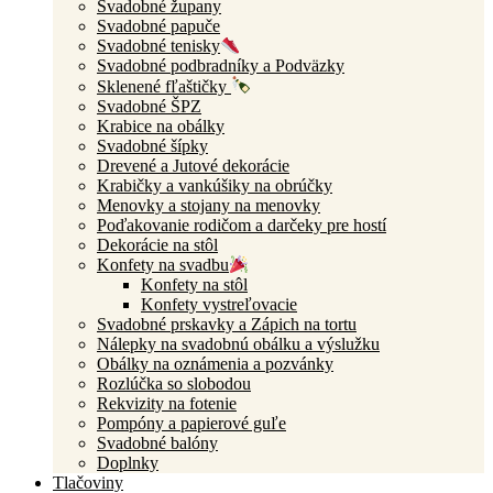
Svadobné župany
Svadobné papuče
Svadobné tenisky
Svadobné podbradníky a Podväzky
Sklenené fľaštičky
Svadobné ŠPZ
Krabice na obálky
Svadobné šípky
Drevené a Jutové dekorácie
Krabičky a vankúšiky na obrúčky
Menovky a stojany na menovky
Poďakovanie rodičom a darčeky pre hostí
Dekorácie na stôl
Konfety na svadbu
Konfety na stôl
Konfety vystreľovacie
Svadobné prskavky a Zápich na tortu
Nálepky na svadobnú obálku a výslužku
Obálky na oznámenia a pozvánky
Rozlúčka so slobodou
Rekvizity na fotenie
Pompóny a papierové guľe
Svadobné balóny
Doplnky
Tlačoviny