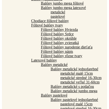
Balóny jumbo mega fóliové
Balóny jumbo mega latexové
metalické
pastelové
Chodiace fóliové balóny
Fóliové balóny tvary
Fóliové balóny Hviezda
Fóliové balóny Srdce
Fóliové balóny okrúhle
Fóliové balóny zvieratká
Fóliové balóny narodenie dieťaťa
Fóliové balóny nápis
Fóliové balóny rôzne tvary
Latexové balóny
Balóny metalické
Balóny metalické jednofarebné
metalické malé 15cm
metalické stredné 16-30cm
metalické veľké 31-60cm
Balóny metalické s potlačou
Balóny metalické jumbo mega
Balóny pastelové
Balóny pastelové jednofarebné
pastelové malé 15cm
pastelové stredné 16-30cm