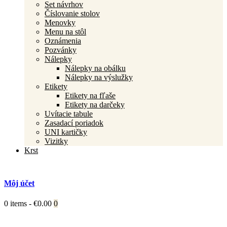
Set návrhov
Číslovanie stolov
Menovky
Menu na stôl
Oznámenia
Pozvánky
Nálepky
Nálepky na obálku
Nálepky na výslužky
Etikety
Etikety na fľaše
Etikety na darčeky
Uvítacie tabule
Zasadací poriadok
UNI kartičky
Vizitky
Krst
Môj účet
0 items
-
€0.00
0