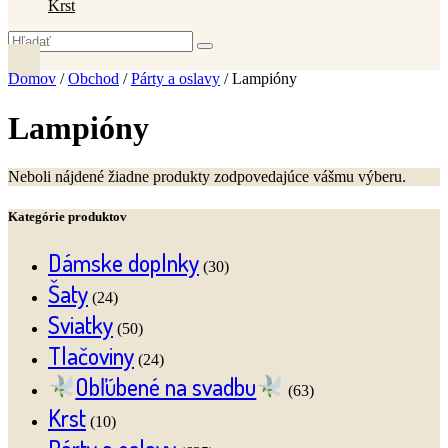
Krst
Domov
/
Obchod
/
Párty a oslavy
/ Lampióny
Lampióny
Neboli nájdené žiadne produkty zodpovedajúce vášmu výberu.
Kategórie produktov
Dámske doplnky
(30)
Šaty
(24)
Sviatky
(50)
Tlačoviny
(24)
Obľúbené na svadbu
(63)
Krst
(10)