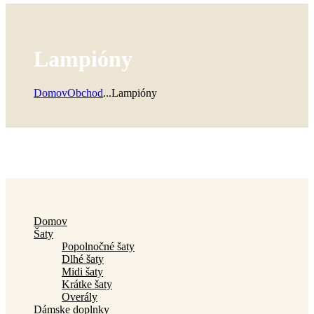
Lampióny
Domov
Obchod
...
Lampióny
Domov
Šaty
Popolnočné šaty
Dlhé šaty
Midi šaty
Krátke šaty
Overály
Dámske doplnky