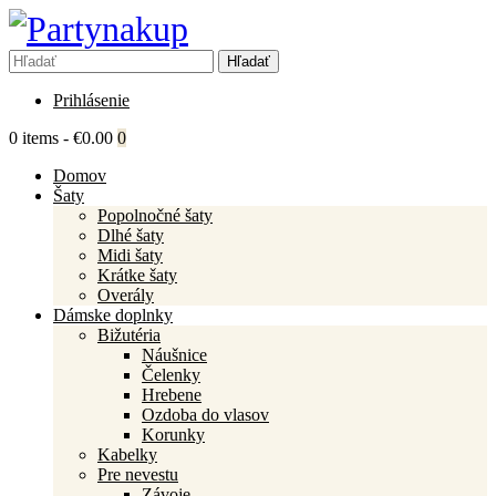
Prihlásenie
0 items
-
€0.00
0
Domov
Šaty
Popolnočné šaty
Dlhé šaty
Midi šaty
Krátke šaty
Overály
Dámske doplnky
Bižutéria
Náušnice
Čelenky
Hrebene
Ozdoba do vlasov
Korunky
Kabelky
Pre nevestu
Závoje