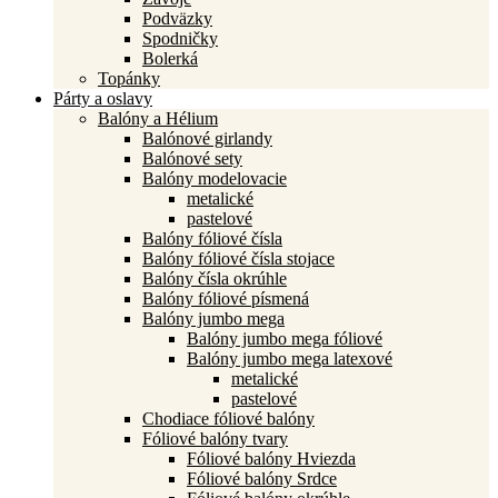
Podväzky
Spodničky
Bolerká
Topánky
Párty a oslavy
Balóny a Hélium
Balónové girlandy
Balónové sety
Balóny modelovacie
metalické
pastelové
Balóny fóliové čísla
Balóny fóliové čísla stojace
Balóny čísla okrúhle
Balóny fóliové písmená
Balóny jumbo mega
Balóny jumbo mega fóliové
Balóny jumbo mega latexové
metalické
pastelové
Chodiace fóliové balóny
Fóliové balóny tvary
Fóliové balóny Hviezda
Fóliové balóny Srdce