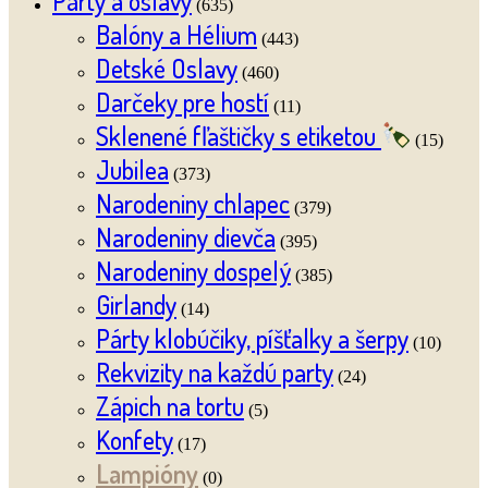
Párty a oslavy
(635)
Balóny a Hélium
(443)
Detské Oslavy
(460)
Darčeky pre hostí
(11)
Sklenené fľaštičky s etiketou
(15)
Jubilea
(373)
Narodeniny chlapec
(379)
Narodeniny dievča
(395)
Narodeniny dospelý
(385)
Girlandy
(14)
Párty klobúčiky, píšťalky a šerpy
(10)
Rekvizity na každú party
(24)
Zápich na tortu
(5)
Konfety
(17)
Lampióny
(0)