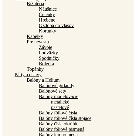
Bižutéria
Náušnice
Čelenky
Hrebene
Ozdoba do vlasov
Korunky
Kabelky
Pre nevestu
Závoje
Podväzky
Spodničky
Bolerká
Topánky
Párty a oslavy
Balóny a Hélium
Balónové girlandy
Balónové sety
Balóny modelovacie
metalické
pastelové
Balóny fóliové čísla
Balóny fóliové čísla stojace
Balóny čísla okrúhle
Balóny fóliové písmená
Balóny jumbo mega