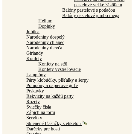
pastelové veľké 31-60cm
Balóny pastelové s potlačou
Balóny pastelové jumbo mega
Hélium
Doplnky
Jubilea
Narodeniny dospelý
Narodeniny chlapec
Narodeniny dievča
Girlandy
Konfety
Konfety na stôl
Konfety vystreľovacie
Lampióny
Párty klobúčiky, píšťalky a šerpy
Pompóny a papierové guľe
Prskavky
Rekvizity na každú party
Rozety
Sviečky čísla
Zápich na tortu
Servitky
Sklenené fľaštičky s etiketou
Darčeky pre hostí