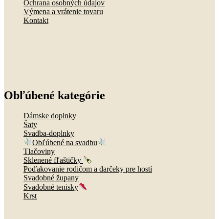
Ochrana osobných údajov
Výmena a vrátenie tovaru
Kontakt
Obľúbené kategórie
Dámske doplnky
Šaty
Svadba-doplnky
Obľúbené na svadbu
Tlačoviny
Sklenené fľaštičky
Poďakovanie rodičom a darčeky pre hostí
Svadobné župany
Svadobné tenisky
Krst