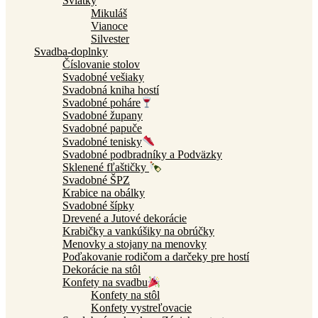
Sviatky
Mikuláš
Vianoce
Silvester
Svadba-doplnky
Číslovanie stolov
Svadobné vešiaky
Svadobná kniha hostí
Svadobné poháre
Svadobné župany
Svadobné papuče
Svadobné tenisky
Svadobné podbradníky a Podväzky
Sklenené fľaštičky
Svadobné ŠPZ
Krabice na obálky
Svadobné šípky
Drevené a Jutové dekorácie
Krabičky a vankúšiky na obrúčky
Menovky a stojany na menovky
Poďakovanie rodičom a darčeky pre hostí
Dekorácie na stôl
Konfety na svadbu
Konfety na stôl
Konfety vystreľovacie