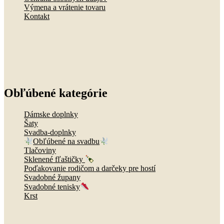
Výmena a vrátenie tovaru
Kontakt
Obľúbené kategórie
Dámske doplnky
Šaty
Svadba-doplnky
Obľúbené na svadbu
Tlačoviny
Sklenené fľaštičky
Poďakovanie rodičom a darčeky pre hostí
Svadobné župany
Svadobné tenisky
Krst