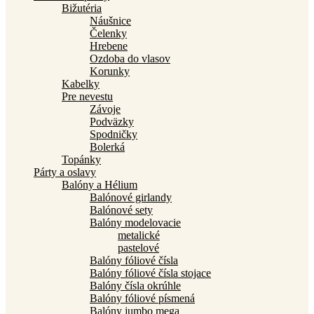
Bižutéria
Náušnice
Čelenky
Hrebene
Ozdoba do vlasov
Korunky
Kabelky
Pre nevestu
Závoje
Podväzky
Spodničky
Bolerká
Topánky
Párty a oslavy
Balóny a Hélium
Balónové girlandy
Balónové sety
Balóny modelovacie
metalické
pastelové
Balóny fóliové čísla
Balóny fóliové čísla stojace
Balóny čísla okrúhle
Balóny fóliové písmená
Balóny jumbo mega