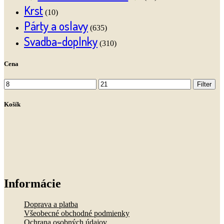
Krst
(10)
Párty a oslavy
(635)
Svadba-doplnky
(310)
Cena
Minimálna
Maximálna
Filter
cena
cena
Košík
Informácie
Doprava a platba
Všeobecné obchodné podmienky
Ochrana osobných údajov