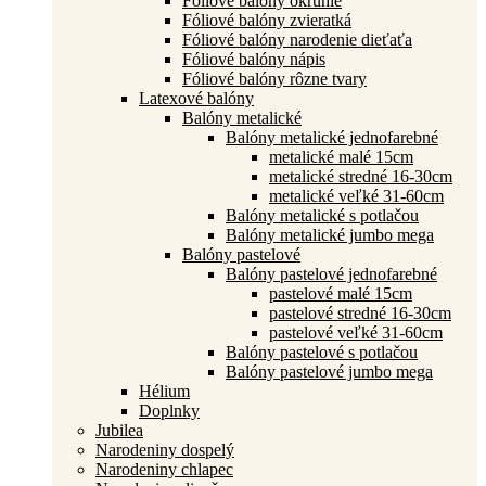
Fóliové balóny okrúhle
Fóliové balóny zvieratká
Fóliové balóny narodenie dieťaťa
Fóliové balóny nápis
Fóliové balóny rôzne tvary
Latexové balóny
Balóny metalické
Balóny metalické jednofarebné
metalické malé 15cm
metalické stredné 16-30cm
metalické veľké 31-60cm
Balóny metalické s potlačou
Balóny metalické jumbo mega
Balóny pastelové
Balóny pastelové jednofarebné
pastelové malé 15cm
pastelové stredné 16-30cm
pastelové veľké 31-60cm
Balóny pastelové s potlačou
Balóny pastelové jumbo mega
Hélium
Doplnky
Jubilea
Narodeniny dospelý
Narodeniny chlapec