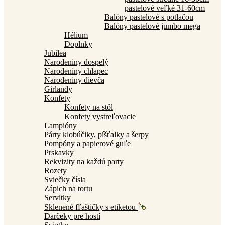
pastelové veľké 31-60cm
Balóny pastelové s potlačou
Balóny pastelové jumbo mega
Hélium
Doplnky
Jubilea
Narodeniny dospelý
Narodeniny chlapec
Narodeniny dievča
Girlandy
Konfety
Konfety na stôl
Konfety vystreľovacie
Lampióny
Párty klobúčiky, píšťalky a šerpy
Pompóny a papierové guľe
Prskavky
Rekvizity na každú party
Rozety
Sviečky čísla
Zápich na tortu
Servitky
Sklenené fľaštičky s etiketou
Darčeky pre hostí