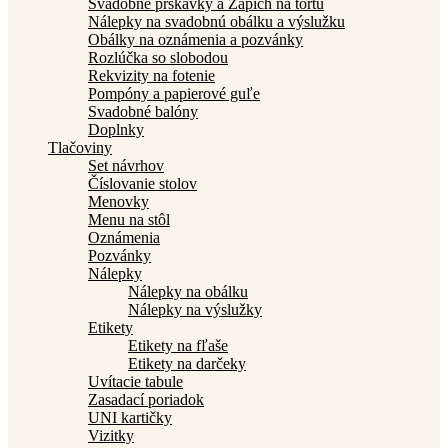
Svadobné prskavky a Zápich na tortu
Nálepky na svadobnú obálku a výslužku
Obálky na oznámenia a pozvánky
Rozlúčka so slobodou
Rekvizity na fotenie
Pompóny a papierové guľe
Svadobné balóny
Doplnky
Tlačoviny
Set návrhov
Číslovanie stolov
Menovky
Menu na stôl
Oznámenia
Pozvánky
Nálepky
Nálepky na obálku
Nálepky na výslužky
Etikety
Etikety na fľaše
Etikety na darčeky
Uvítacie tabule
Zasadací poriadok
UNI kartičky
Vizitky