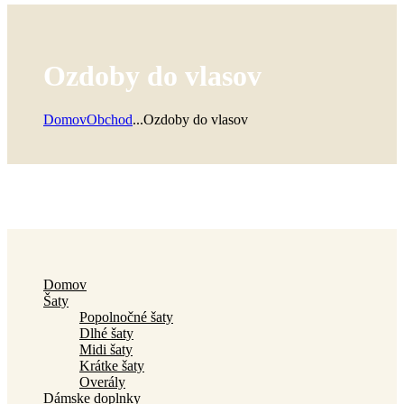
Ozdoby do vlasov
Domov
Obchod
...
Ozdoby do vlasov
Domov
Šaty
Popolnočné šaty
Dlhé šaty
Midi šaty
Krátke šaty
Overály
Dámske doplnky