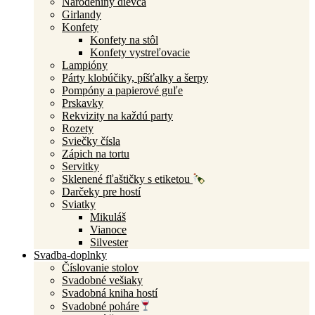
Narodeniny dievča
Girlandy
Konfety
Konfety na stôl
Konfety vystreľovacie
Lampióny
Párty klobúčiky, píšťalky a šerpy
Pompóny a papierové guľe
Prskavky
Rekvizity na každú party
Rozety
Sviečky čísla
Zápich na tortu
Servitky
Sklenené fľaštičky s etiketou
Darčeky pre hostí
Sviatky
Mikuláš
Vianoce
Silvester
Svadba-doplnky
Číslovanie stolov
Svadobné vešiaky
Svadobná kniha hostí
Svadobné poháre