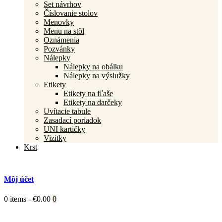
Set návrhov
Číslovanie stolov
Menovky
Menu na stôl
Oznámenia
Pozvánky
Nálepky
Nálepky na obálku
Nálepky na výslužky
Etikety
Etikety na fľaše
Etikety na darčeky
Uvítacie tabule
Zasadací poriadok
UNI kartičky
Vizitky
Krst
Môj účet
0 items
-
€0.00
0