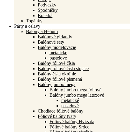
Podväzky
Spodničky
Bolerká
Topánky
Párty a oslavy
Balóny a Hélium
Balónové girlandy
Balónové sety
Balóny modelovacie
metalické
pastelové
Balóny fóliové čísla
Balóny fóliové čísla stojace
Balóny čísla okrúhle
Balóny fóliové písmená
Balóny jumbo mega
Balóny jumbo mega fóliové
Balóny jumbo mega latexové
metalické
pastelové
Chodiace fóliové balóny
Fóliové balóny tvary
Fóliové balóny Hviezda
Fóliové balóny Srdce