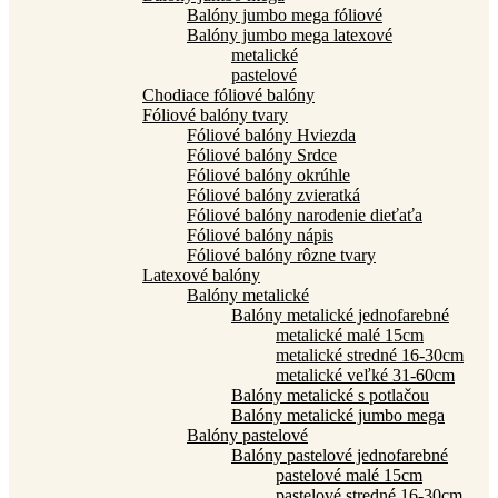
Balóny jumbo mega fóliové
Balóny jumbo mega latexové
metalické
pastelové
Chodiace fóliové balóny
Fóliové balóny tvary
Fóliové balóny Hviezda
Fóliové balóny Srdce
Fóliové balóny okrúhle
Fóliové balóny zvieratká
Fóliové balóny narodenie dieťaťa
Fóliové balóny nápis
Fóliové balóny rôzne tvary
Latexové balóny
Balóny metalické
Balóny metalické jednofarebné
metalické malé 15cm
metalické stredné 16-30cm
metalické veľké 31-60cm
Balóny metalické s potlačou
Balóny metalické jumbo mega
Balóny pastelové
Balóny pastelové jednofarebné
pastelové malé 15cm
pastelové stredné 16-30cm