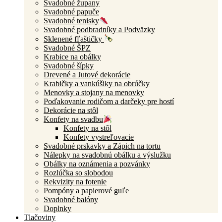
Svadobné župany
Svadobné papuče
Svadobné tenisky
Svadobné podbradníky a Podväzky
Sklenené fľaštičky
Svadobné ŠPZ
Krabice na obálky
Svadobné šípky
Drevené a Jutové dekorácie
Krabičky a vankúšiky na obrúčky
Menovky a stojany na menovky
Poďakovanie rodičom a darčeky pre hostí
Dekorácie na stôl
Konfety na svadbu
Konfety na stôl
Konfety vystreľovacie
Svadobné prskavky a Zápich na tortu
Nálepky na svadobnú obálku a výslužku
Obálky na oznámenia a pozvánky
Rozlúčka so slobodou
Rekvizity na fotenie
Pompóny a papierové guľe
Svadobné balóny
Doplnky
Tlačoviny