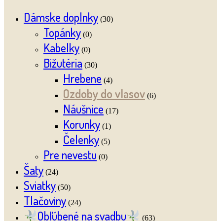
Dámske doplnky
(30)
Topánky
(0)
Kabelky
(0)
Bižutéria
(30)
Hrebene
(4)
Ozdoby do vlasov
(6)
Náušnice
(17)
Korunky
(1)
Čelenky
(5)
Pre nevestu
(0)
Šaty
(24)
Sviatky
(50)
Tlačoviny
(24)
Obľúbené na svadbu
(63)