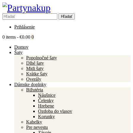
Prihlásenie
0 items
-
€0.00
0
Domov
Šaty
Popolnočné šaty
Dlhé šaty
Midi šaty
Krátke šaty
Overály
Dámske doplnky
Bižutéria
Náušnice
Čelenky
Hrebene
Ozdoba do vlasov
Korunky
Kabelky
Pre nevestu
Závoje