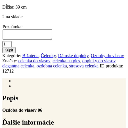
Dĺžka: 39 cm
2 na sklade
Poznámka:
množstvo
Ozdoba
Kúpiť
do
Kategórie:
Bižutéria
,
Čelenky
,
Dámske doplnky
,
Ozdoby do vlasov
vlasov
Značky:
celenka do vlasov
,
celenka na ples
,
doplnky do vlasov
,
06
elegantna celenka
,
ozdobna celenka
,
strasova celenka
ID produktu:
12712
Popis
Ďalšie informácie
Popis
Ozdoba do vlasov 06
Ďalšie informácie