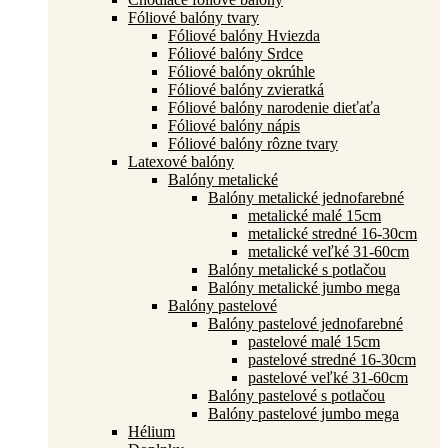
Fóliové balóny tvary
Fóliové balóny Hviezda
Fóliové balóny Srdce
Fóliové balóny okrúhle
Fóliové balóny zvieratká
Fóliové balóny narodenie dieťaťa
Fóliové balóny nápis
Fóliové balóny rôzne tvary
Latexové balóny
Balóny metalické
Balóny metalické jednofarebné
metalické malé 15cm
metalické stredné 16-30cm
metalické veľké 31-60cm
Balóny metalické s potlačou
Balóny metalické jumbo mega
Balóny pastelové
Balóny pastelové jednofarebné
pastelové malé 15cm
pastelové stredné 16-30cm
pastelové veľké 31-60cm
Balóny pastelové s potlačou
Balóny pastelové jumbo mega
Hélium