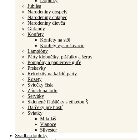
Doplnky
Jubilea
Narodeniny dospelý
Narodeniny chlapec
Narodeniny dievča
Girlandy
Konfety
Konfety na stôl
Konfety vystreľovacie
Lampióny
Párty klobúčiky, píšťalky a šerpy
Pompóny a papierové guľe
Prskavky
Rekvizity na každú party
Rozety
Sviečky čísla
Zápich na tortu
Servitky
Sklenené fľaštičky s etiketou 🍾
Darčeky pre hostí
Sviatky
Mikuláš
Vianoce
Silvester
Svadba-doplnky