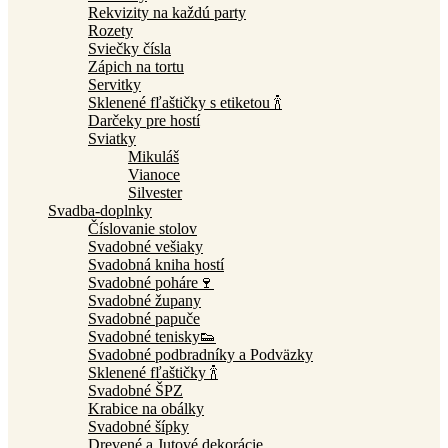
Rekvizity na každú party
Rozety
Sviečky čísla
Zápich na tortu
Servitky
Sklenené fľaštičky s etiketou 🍾
Darčeky pre hostí
Sviatky
Mikuláš
Vianoce
Silvester
Svadba-doplnky
Číslovanie stolov
Svadobné vešiaky
Svadobná kniha hostí
Svadobné poháre🍷
Svadobné župany
Svadobné papuče
Svadobné tenisky👟
Svadobné podbradníky a Podväzky
Sklenené fľaštičky 🍾
Svadobné ŠPZ
Krabice na obálky
Svadobné šípky
Drevené a Jutové dekorácie