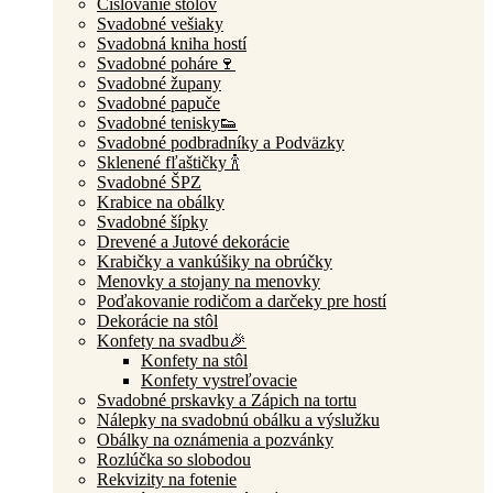
Číslovanie stolov
Svadobné vešiaky
Svadobná kniha hostí
Svadobné poháre🍷
Svadobné župany
Svadobné papuče
Svadobné tenisky👟
Svadobné podbradníky a Podväzky
Sklenené fľaštičky 🍾
Svadobné ŠPZ
Krabice na obálky
Svadobné šípky
Drevené a Jutové dekorácie
Krabičky a vankúšiky na obrúčky
Menovky a stojany na menovky
Poďakovanie rodičom a darčeky pre hostí
Dekorácie na stôl
Konfety na svadbu🎉
Konfety na stôl
Konfety vystreľovacie
Svadobné prskavky a Zápich na tortu
Nálepky na svadobnú obálku a výslužku
Obálky na oznámenia a pozvánky
Rozlúčka so slobodou
Rekvizity na fotenie