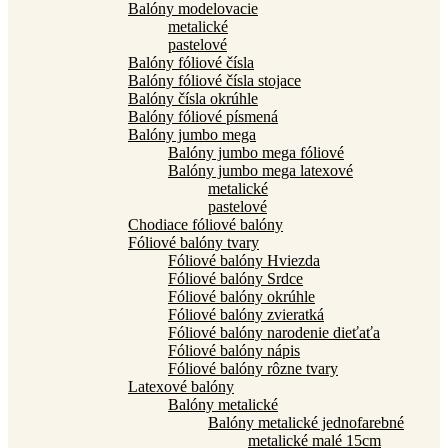
Balóny modelovacie
metalické
pastelové
Balóny fóliové čísla
Balóny fóliové čísla stojace
Balóny čísla okrúhle
Balóny fóliové písmená
Balóny jumbo mega
Balóny jumbo mega fóliové
Balóny jumbo mega latexové
metalické
pastelové
Chodiace fóliové balóny
Fóliové balóny tvary
Fóliové balóny Hviezda
Fóliové balóny Srdce
Fóliové balóny okrúhle
Fóliové balóny zvieratká
Fóliové balóny narodenie dieťaťa
Fóliové balóny nápis
Fóliové balóny rôzne tvary
Latexové balóny
Balóny metalické
Balóny metalické jednofarebné
metalické malé 15cm