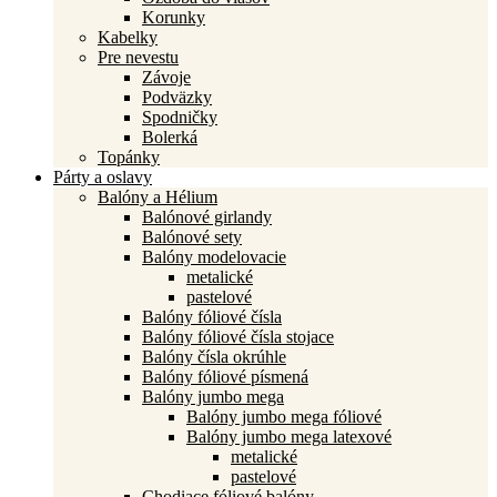
Korunky
Kabelky
Pre nevestu
Závoje
Podväzky
Spodničky
Bolerká
Topánky
Párty a oslavy
Balóny a Hélium
Balónové girlandy
Balónové sety
Balóny modelovacie
metalické
pastelové
Balóny fóliové čísla
Balóny fóliové čísla stojace
Balóny čísla okrúhle
Balóny fóliové písmená
Balóny jumbo mega
Balóny jumbo mega fóliové
Balóny jumbo mega latexové
metalické
pastelové
Chodiace fóliové balóny