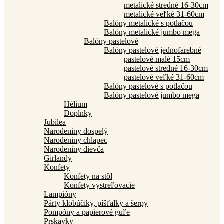
metalické stredné 16-30cm
metalické veľké 31-60cm
Balóny metalické s potlačou
Balóny metalické jumbo mega
Balóny pastelové
Balóny pastelové jednofarebné
pastelové malé 15cm
pastelové stredné 16-30cm
pastelové veľké 31-60cm
Balóny pastelové s potlačou
Balóny pastelové jumbo mega
Hélium
Doplnky
Jubilea
Narodeniny dospelý
Narodeniny chlapec
Narodeniny dievča
Girlandy
Konfety
Konfety na stôl
Konfety vystreľovacie
Lampióny
Párty klobúčiky, píšťalky a šerpy
Pompóny a papierové guľe
Prskavky