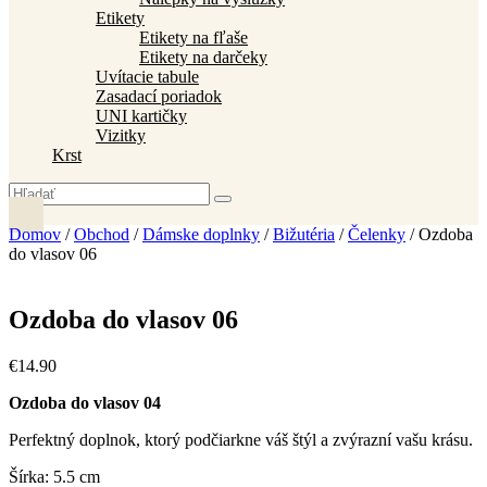
Etikety
Etikety na fľaše
Etikety na darčeky
Uvítacie tabule
Zasadací poriadok
UNI kartičky
Vizitky
Krst
Domov
/
Obchod
/
Dámske doplnky
/
Bižutéria
/
Čelenky
/ Ozdoba
do vlasov 06
Ozdoba do vlasov 06
€
14
.
90
Ozdoba do vlasov 04
Perfektný doplnok, ktorý podčiarkne váš štýl a zvýrazní vašu krásu.
Šírka: 5.5 cm