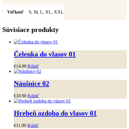
Veľkosť
S, M, L, XL, XXL
Súvisiace produkty
Čelenka do vlasov 01
€
14
.
90
Kúpiť
Náušnice 02
€
10
.
90
Kúpiť
Hrebeň ozdoba do vlasov 01
€
11
.
90
Kúpiť