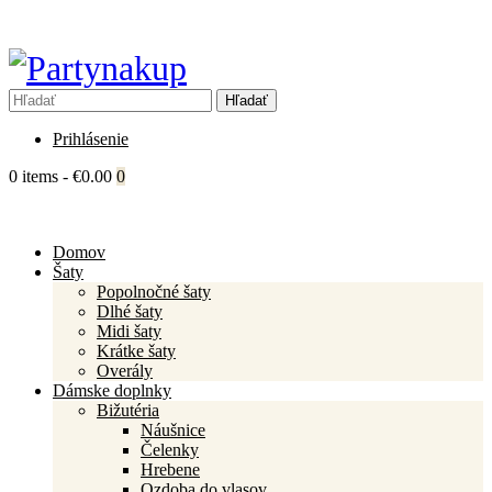
Prihlásenie
0 items
-
€0.00
0
Domov
Šaty
Popolnočné šaty
Dlhé šaty
Midi šaty
Krátke šaty
Overály
Dámske doplnky
Bižutéria
Náušnice
Čelenky
Hrebene
Ozdoba do vlasov