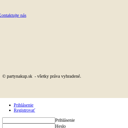
ontaktujte nás
© partynakup.sk - všetky práva vyhradené.
Prihlásenie
Registrovať
Prihlásenie
Heslo