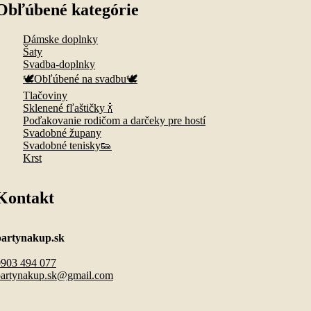
Obľúbené kategórie
Dámske doplnky
Šaty
Svadba-doplnky
🕊️Obľúbené na svadbu🕊️
Tlačoviny
Sklenené fľaštičky 🍾
Poďakovanie rodičom a darčeky pre hostí
Svadobné župany
Svadobné tenisky👟
Krst
Kontakt
partynakup.sk
0903 494 077
partynakup.sk@gmail.com