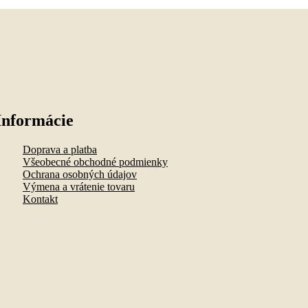
Informácie
Doprava a platba
Všeobecné obchodné podmienky
Ochrana osobných údajov
Výmena a vrátenie tovaru
Kontakt