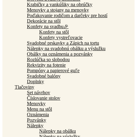
Krabičky a vankúšiky na obrúčky
Menovky a stojany na menovky
Poďakovanie rodičom a darčeky pre hostí
Dekorácie na stôl
Konfety na svadbu🎉
Konfety na stôl
Konfety vystreľovacie
Svadobné prskavky a Zápich na tortu
Nálepky na svadobnú obálku a výslužku
Obálky na oznámenia a pozvánky
Rozlúčka so slobodou
Rekvizity na fotenie
Pompóny a papierové guľe
Svadobné balóny
Doplnky
Tlačoviny
Set návrhov
Číslovanie stolov
Menovky
Menu na stôl
Oznámenia
Pozvánky
Nálepky
Nálepky na obálku
Nálepky na výslužky