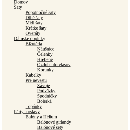
Domov
Šaty
Popolnočné šaty
Dlhé šaty
Midi šaty
Krátke šaty
Overály
Dámske doplnky
Bižutéria
Náušnice
Čelenky
Hrebene
Ozdoba do vlasov
Korunky
Kabelky
Pre nevestu
Závoje
Podväzky
Spodničky
Bolerká
Topánky
Párty a oslavy
Balóny a Hélium
Balónové girlandy
Balónové sety