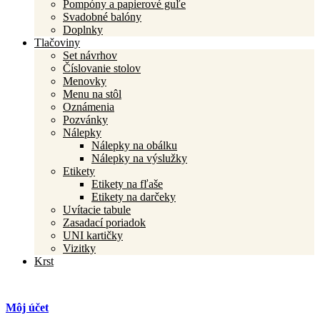
Pompóny a papierové guľe
Svadobné balóny
Doplnky
Tlačoviny
Set návrhov
Číslovanie stolov
Menovky
Menu na stôl
Oznámenia
Pozvánky
Nálepky
Nálepky na obálku
Nálepky na výslužky
Etikety
Etikety na fľaše
Etikety na darčeky
Uvítacie tabule
Zasadací poriadok
UNI kartičky
Vizitky
Krst
Môj účet