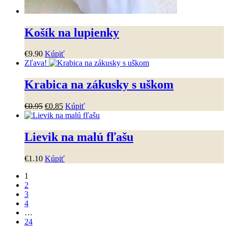
Košík na lupienky
€
9
.
90
Kúpiť
Zľava!
Krabica na zákusky s uškom
Pôvodná
Aktuálna
€
0
.
95
€
0
.
85
Kúpiť
cena
cena
bola:
je:
€0
.
95
.
€0
.
85
.
Lievik na malú fľašu
€
1
.
10
Kúpiť
1
2
3
4
…
24