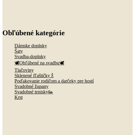
Obľúbené kategórie
Dámske doplnky
Šaty
Svadba-doplnky
🕊️Obľúbené na svadbu🕊️
Tlačoviny
Sklenené fľaštičky 🍾
Poďakovanie rodičom a darčeky pre hostí
Svadobné župany
Svadobné tenisky👟
Krst