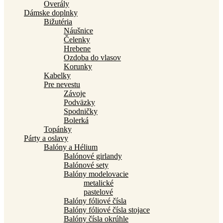
Overály
Dámske doplnky
Bižutéria
Náušnice
Čelenky
Hrebene
Ozdoba do vlasov
Korunky
Kabelky
Pre nevestu
Závoje
Podväzky
Spodničky
Bolerká
Topánky
Párty a oslavy
Balóny a Hélium
Balónové girlandy
Balónové sety
Balóny modelovacie
metalické
pastelové
Balóny fóliové čísla
Balóny fóliové čísla stojace
Balóny čísla okrúhle