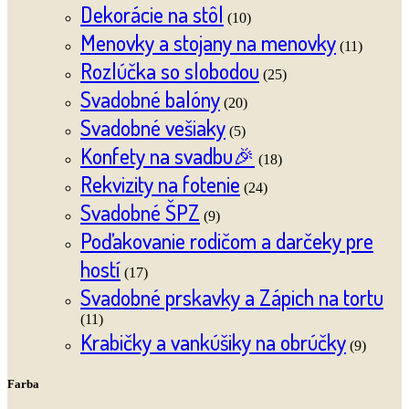
Dekorácie na stôl
(10)
Menovky a stojany na menovky
(11)
Rozlúčka so slobodou
(25)
Svadobné balóny
(20)
Svadobné vešiaky
(5)
Konfety na svadbu🎉
(18)
Rekvizity na fotenie
(24)
Svadobné ŠPZ
(9)
Poďakovanie rodičom a darčeky pre
hostí
(17)
Svadobné prskavky a Zápich na tortu
(11)
Krabičky a vankúšiky na obrúčky
(9)
Farba