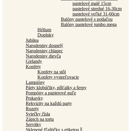
pastelové malé 15cm
pastelové stredné 16-30cm
pastelové veľké 31-60cm
Balóny pastelové s potlačou
Balóny pastelové jumbo mega
Hélium
Doplnky
Jubilea
Narodeniny dospelý
Narodeniny chlapec
Narodeniny dievča
Girlandy
Konfety
Konfety na stôl
Konfety vystreľovacie
Lampióny
Párty klobúčiky, píšťalky a šerpy
Pompóny a papierové guľe
Prskavky
Rekvizity na každú party
Rozety
Sviečky čísla
Zápich na tortu
Servitky
Sklenené fľaštičky s etiketou 🍾