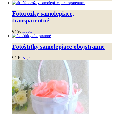
cena
cena
bola:
je:
€2
.
40
.
€1
.
95
.
Fotorožky samolepiace,
transparentné
€
4
.
90
Kúpiť
Fotoštítky samolepiace obojstranné
€
4
.
10
Kúpiť