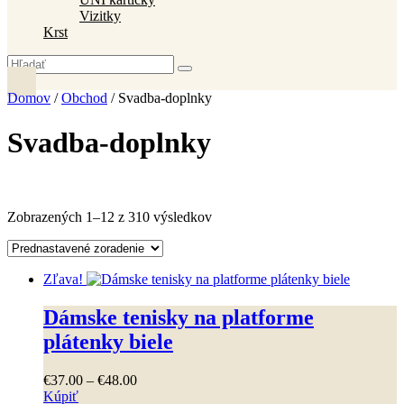
Vizitky
Krst
Domov
/
Obchod
/ Svadba-doplnky
Svadba-doplnky
Zobrazených 1–12 z 310 výsledkov
Zľava!
Dámske tenisky na platforme
plátenky biele
Price
€
37
.
00
–
€
48
.
00
range:
Kúpiť