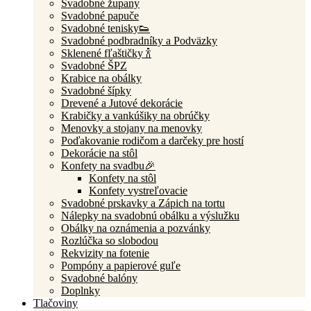
Svadobné župany
Svadobné papuče
Svadobné tenisky👟
Svadobné podbradníky a Podväzky
Sklenené fľaštičky 🍾
Svadobné ŠPZ
Krabice na obálky
Svadobné šípky
Drevené a Jutové dekorácie
Krabičky a vankúšiky na obrúčky
Menovky a stojany na menovky
Poďakovanie rodičom a darčeky pre hostí
Dekorácie na stôl
Konfety na svadbu🎉
Konfety na stôl
Konfety vystreľovacie
Svadobné prskavky a Zápich na tortu
Nálepky na svadobnú obálku a výslužku
Obálky na oznámenia a pozvánky
Rozlúčka so slobodou
Rekvizity na fotenie
Pompóny a papierové guľe
Svadobné balóny
Doplnky
Tlačoviny