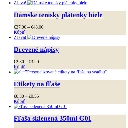
Tento
€37
.
00
Zľava!
produkt
through
má
€48
.
00
Dámske tenisky plátenky biele
viacero
variantov.
Price
€
37
.
00
–
€
48
.
00
Možnosti
range:
Kúpiť
si
Tento
€37
.
00
Zľava!
môžete
produkt
through
vybrať
má
€48
.
00
Drevené nápisy
na
viacero
stránke
variantov.
produktu.
Price
€
2
.
30
–
€
3
.
20
Možnosti
range:
Kúpiť
si
Tento
€2
.
30
môžete
produkt
through
vybrať
má
€3
.
20
Etikety na fľaše
na
viacero
stránke
variantov.
produktu.
Price
€
0
.
30
–
€
0
.
55
Možnosti
range:
Kúpiť
si
Tento
€0
.
30
môžete
produkt
through
vybrať
má
€0
.
55
Fľaša sklenená 350ml G01
na
viacero
stránke
variantov.