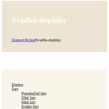
Svadba-doplnky
Domov
Obchod
Svadba-doplnky
Domov
Šaty
Popolnočné šaty
Dlhé šaty
Midi šaty
Krátke šaty