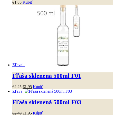
produktu.
€
1
.
85
Kúpiť
Možnosti
si
môžete
vybrať
na
stránke
produktu.
Zľava!
Fľaša sklenená 500ml F01
Pôvodná
Aktuálna
€
2
.
25
€
1
.
95
Kúpiť
cena
cena
Zľava!
bola:
je:
€2
.
25
.
€1
.
95
.
Fľaša sklenená 500ml F03
Pôvodná
Aktuálna
€
2
.
40
€
1
.
95
Kúpiť