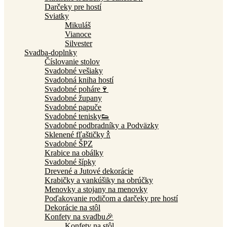
Darčeky pre hostí
Sviatky
Mikuláš
Vianoce
Silvester
Svadba-doplnky
Číslovanie stolov
Svadobné vešiaky
Svadobná kniha hostí
Svadobné poháre🍷
Svadobné župany
Svadobné papuče
Svadobné tenisky👟
Svadobné podbradníky a Podväzky
Sklenené fľaštičky 🍾
Svadobné ŠPZ
Krabice na obálky
Svadobné šípky
Drevené a Jutové dekorácie
Krabičky a vankúšiky na obrúčky
Menovky a stojany na menovky
Poďakovanie rodičom a darčeky pre hostí
Dekorácie na stôl
Konfety na svadbu🎉
Konfety na stôl