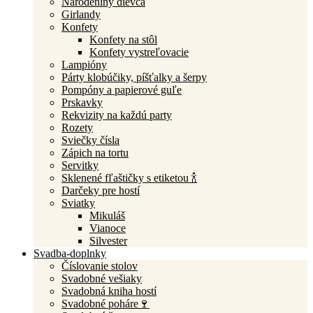
Narodeniny dievča
Girlandy
Konfety
Konfety na stôl
Konfety vystreľovacie
Lampióny
Párty klobúčiky, píšťalky a šerpy
Pompóny a papierové guľe
Prskavky
Rekvizity na každú party
Rozety
Sviečky čísla
Zápich na tortu
Servitky
Sklenené fľaštičky s etiketou 🍾
Darčeky pre hostí
Sviatky
Mikuláš
Vianoce
Silvester
Svadba-doplnky
Číslovanie stolov
Svadobné vešiaky
Svadobná kniha hostí
Svadobné poháre🍷