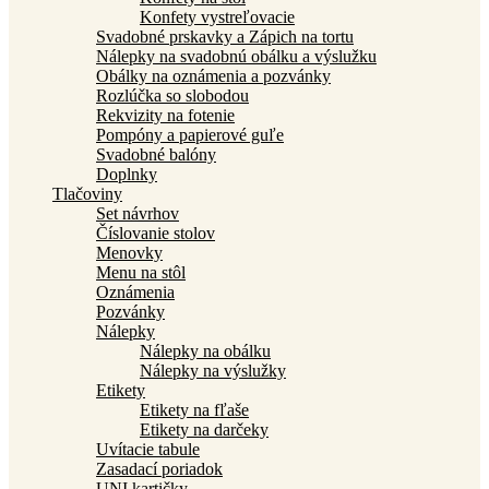
Konfety vystreľovacie
Svadobné prskavky a Zápich na tortu
Nálepky na svadobnú obálku a výslužku
Obálky na oznámenia a pozvánky
Rozlúčka so slobodou
Rekvizity na fotenie
Pompóny a papierové guľe
Svadobné balóny
Doplnky
Tlačoviny
Set návrhov
Číslovanie stolov
Menovky
Menu na stôl
Oznámenia
Pozvánky
Nálepky
Nálepky na obálku
Nálepky na výslužky
Etikety
Etikety na fľaše
Etikety na darčeky
Uvítacie tabule
Zasadací poriadok
UNI kartičky