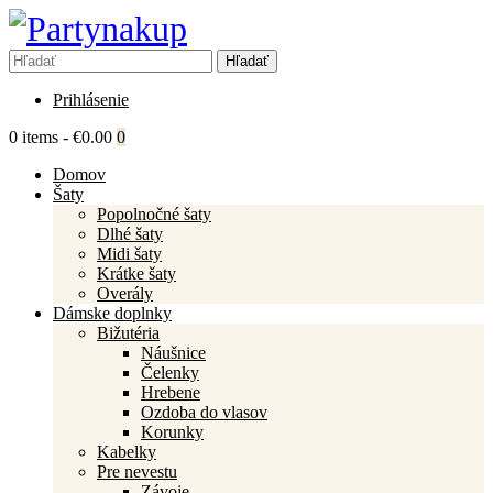
Prihlásenie
0 items
-
€0.00
0
Domov
Šaty
Popolnočné šaty
Dlhé šaty
Midi šaty
Krátke šaty
Overály
Dámske doplnky
Bižutéria
Náušnice
Čelenky
Hrebene
Ozdoba do vlasov
Korunky
Kabelky
Pre nevestu
Závoje