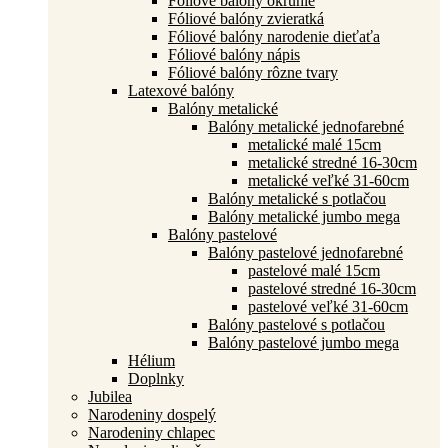
Fóliové balóny okrúhle
Fóliové balóny zvieratká
Fóliové balóny narodenie dieťaťa
Fóliové balóny nápis
Fóliové balóny rôzne tvary
Latexové balóny
Balóny metalické
Balóny metalické jednofarebné
metalické malé 15cm
metalické stredné 16-30cm
metalické veľké 31-60cm
Balóny metalické s potlačou
Balóny metalické jumbo mega
Balóny pastelové
Balóny pastelové jednofarebné
pastelové malé 15cm
pastelové stredné 16-30cm
pastelové veľké 31-60cm
Balóny pastelové s potlačou
Balóny pastelové jumbo mega
Hélium
Doplnky
Jubilea
Narodeniny dospelý
Narodeniny chlapec