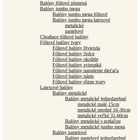
Balóny fóliové písmená
Balóny jumbo mega
Balóny jumbo mega fóliové
Balóny jumbo mega latexové
metalické
pastelové
Chodiace fóliové balóny
Fóliové balóny tvary
Fóliové balóny Hviezda
Fóliové balóny Srdce
Fóliové balóny okrúhle
Fóliové balóny zvieratká
Fóliové balóny narodenie dieťaťa
Fóliové balóny nápis
Fóliové balóny rôzne tvary
Latexové balóny
Balóny metalické
Balóny metalické jednofarebné
metalické malé 15cm
metalické stredné 16-30cm
metalické veľké 31-60cm
Balóny metalické s potlačou
Balóny metalické jumbo mega
Balóny pastelové
Balóny pastelové jednofarebné