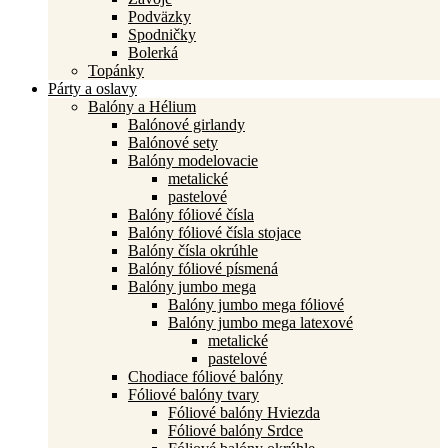
Podväzky
Spodničky
Bolerká
Topánky
Párty a oslavy
Balóny a Hélium
Balónové girlandy
Balónové sety
Balóny modelovacie
metalické
pastelové
Balóny fóliové čísla
Balóny fóliové čísla stojace
Balóny čísla okrúhle
Balóny fóliové písmená
Balóny jumbo mega
Balóny jumbo mega fóliové
Balóny jumbo mega latexové
metalické
pastelové
Chodiace fóliové balóny
Fóliové balóny tvary
Fóliové balóny Hviezda
Fóliové balóny Srdce