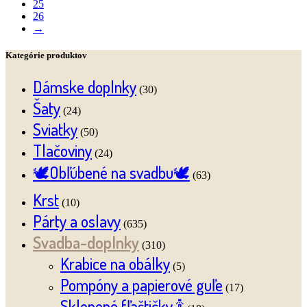
25
26
→
Kategórie produktov
Dámske doplnky
(30)
Šaty
(24)
Sviatky
(50)
Tlačoviny
(24)
🕊️Obľúbené na svadbu🕊️
(63)
Krst
(10)
Párty a oslavy
(635)
Svadba-doplnky
(310)
Krabice na obálky
(5)
Pompóny a papierové guľe
(17)
Sklenené fľaštičky 🍾