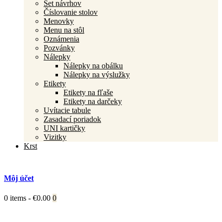
Set návrhov
Číslovanie stolov
Menovky
Menu na stôl
Oznámenia
Pozvánky
Nálepky
Nálepky na obálku
Nálepky na výslužky
Etikety
Etikety na fľaše
Etikety na darčeky
Uvítacie tabule
Zasadací poriadok
UNI kartičky
Vizitky
Krst
Môj účet
0 items
-
€0.00
0