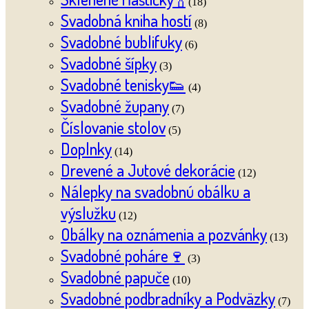
(18)
Svadobná kniha hostí
(8)
Svadobné bublifuky
(6)
Svadobné šípky
(3)
Svadobné tenisky👟
(4)
Svadobné župany
(7)
Číslovanie stolov
(5)
Doplnky
(14)
Drevené a Jutové dekorácie
(12)
Nálepky na svadobnú obálku a
výslužku
(12)
Obálky na oznámenia a pozvánky
(13)
Svadobné poháre🍷
(3)
Svadobné papuče
(10)
Svadobné podbradníky a Podväzky
(7)