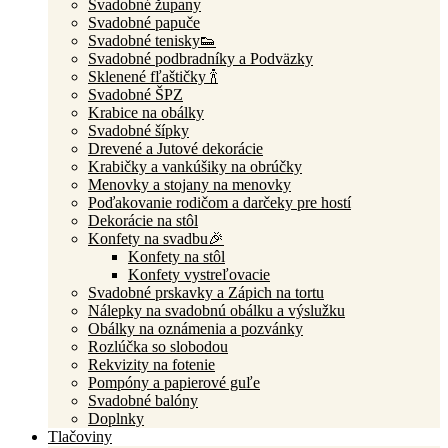
Svadobné župany
Svadobné papuče
Svadobné tenisky👟
Svadobné podbradníky a Podväzky
Sklenené fľaštičky 🍾
Svadobné ŠPZ
Krabice na obálky
Svadobné šípky
Drevené a Jutové dekorácie
Krabičky a vankúšiky na obrúčky
Menovky a stojany na menovky
Poďakovanie rodičom a darčeky pre hostí
Dekorácie na stôl
Konfety na svadbu🎉
Konfety na stôl
Konfety vystreľovacie
Svadobné prskavky a Zápich na tortu
Nálepky na svadobnú obálku a výslužku
Obálky na oznámenia a pozvánky
Rozlúčka so slobodou
Rekvizity na fotenie
Pompóny a papierové guľe
Svadobné balóny
Doplnky
Tlačoviny