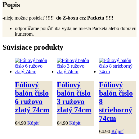
Popis
-nieje možne posielať
!!!!!
do Z-boxu cez Packetu !!!!!
odporúčame použiť iba vydajne miesta Packeta alebo dopravu
kurierom.
Súvisiace produkty
Fóliový
Fóliový
Fóliový
balón číslo
balón číslo
balón číslo
6 ružovo
3 ružovo
8
zlatý 74cm
zlatý 74cm
strieborný
74cm
€
4
.
90
Kúpiť
€
4
.
90
Kúpiť
€
4
.
90
Kúpiť