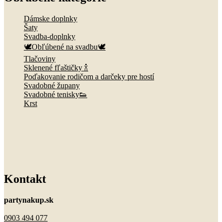
Dámske doplnky
Šaty
Svadba-doplnky
🕊️Obľúbené na svadbu🕊️
Tlačoviny
Sklenené fľaštičky 🍾
Poďakovanie rodičom a darčeky pre hostí
Svadobné župany
Svadobné tenisky👟
Krst
Kontakt
partynakup.sk
0903 494 077