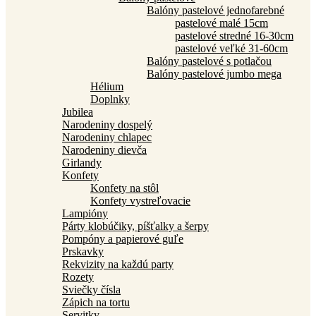
Balóny pastelové jednofarebné
pastelové malé 15cm
pastelové stredné 16-30cm
pastelové veľké 31-60cm
Balóny pastelové s potlačou
Balóny pastelové jumbo mega
Hélium
Doplnky
Jubilea
Narodeniny dospelý
Narodeniny chlapec
Narodeniny dievča
Girlandy
Konfety
Konfety na stôl
Konfety vystreľovacie
Lampióny
Párty klobúčiky, píšťalky a šerpy
Pompóny a papierové guľe
Prskavky
Rekvizity na každú party
Rozety
Sviečky čísla
Zápich na tortu
Servitky