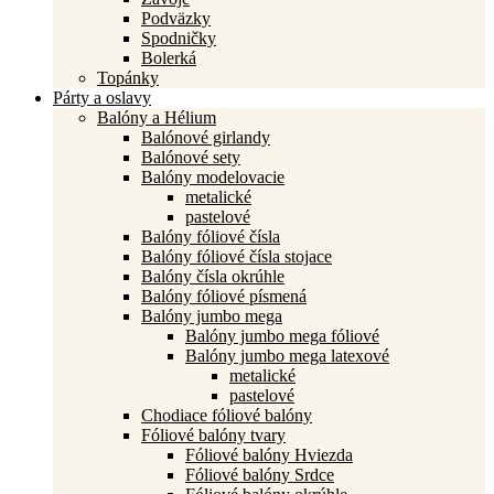
Podväzky
Spodničky
Bolerká
Topánky
Párty a oslavy
Balóny a Hélium
Balónové girlandy
Balónové sety
Balóny modelovacie
metalické
pastelové
Balóny fóliové čísla
Balóny fóliové čísla stojace
Balóny čísla okrúhle
Balóny fóliové písmená
Balóny jumbo mega
Balóny jumbo mega fóliové
Balóny jumbo mega latexové
metalické
pastelové
Chodiace fóliové balóny
Fóliové balóny tvary
Fóliové balóny Hviezda
Fóliové balóny Srdce