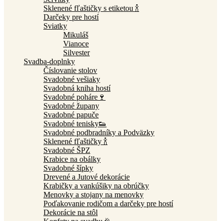
Sklenené fľaštičky s etiketou 🍾
Darčeky pre hostí
Sviatky
Mikuláš
Vianoce
Silvester
Svadba-doplnky
Číslovanie stolov
Svadobné vešiaky
Svadobná kniha hostí
Svadobné poháre🍷
Svadobné župany
Svadobné papuče
Svadobné tenisky👟
Svadobné podbradníky a Podväzky
Sklenené fľaštičky 🍾
Svadobné ŠPZ
Krabice na obálky
Svadobné šípky
Drevené a Jutové dekorácie
Krabičky a vankúšiky na obrúčky
Menovky a stojany na menovky
Poďakovanie rodičom a darčeky pre hostí
Dekorácie na stôl