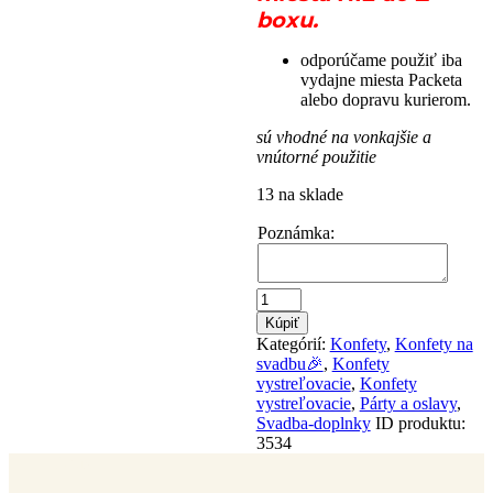
boxu.
odporúčame použiť iba
vydajne miesta Packeta
alebo dopravu kurierom.
sú vhodné na vonkajšie a
vnútorné použitie
13 na sklade
Poznámka:
množstvo
Konfety
Kúpiť
vystreľovacie-
Kategórií:
Konfety
,
Konfety na
lupene
svadbu🎉
,
Konfety
biele
vystreľovacie
,
Konfety
60cm
vystreľovacie
,
Párty a oslavy
,
Svadba-doplnky
ID produktu:
3534
Popis