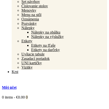
Set návrhov
Číslovanie stolov
Menovky
Menu na stôl
Oznámenia
Pozvánky
Nálepky
Nálepky na obálku
Nálepky na výslužky
Etikety
Etikety na fľaše
Etikety na darčeky
Uvítacie tabule
Zasadací poriadok
UNI kartičky
Vizitky
Krst
Môj účet
0 items
-
€0.00
0