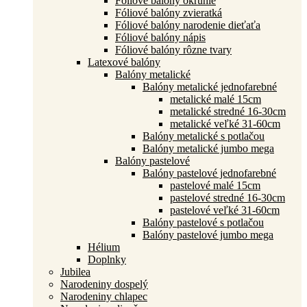
Fóliové balóny okrúhle
Fóliové balóny zvieratká
Fóliové balóny narodenie dieťaťa
Fóliové balóny nápis
Fóliové balóny rôzne tvary
Latexové balóny
Balóny metalické
Balóny metalické jednofarebné
metalické malé 15cm
metalické stredné 16-30cm
metalické veľké 31-60cm
Balóny metalické s potlačou
Balóny metalické jumbo mega
Balóny pastelové
Balóny pastelové jednofarebné
pastelové malé 15cm
pastelové stredné 16-30cm
pastelové veľké 31-60cm
Balóny pastelové s potlačou
Balóny pastelové jumbo mega
Hélium
Doplnky
Jubilea
Narodeniny dospelý
Narodeniny chlapec