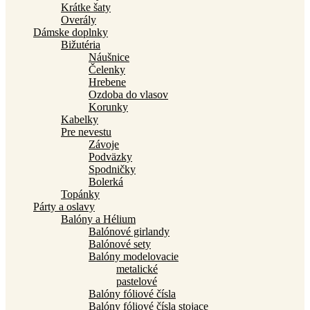
Krátke šaty
Overály
Dámske doplnky
Bižutéria
Náušnice
Čelenky
Hrebene
Ozdoba do vlasov
Korunky
Kabelky
Pre nevestu
Závoje
Podväzky
Spodničky
Bolerká
Topánky
Párty a oslavy
Balóny a Hélium
Balónové girlandy
Balónové sety
Balóny modelovacie
metalické
pastelové
Balóny fóliové čísla
Balóny fóliové čísla stojace