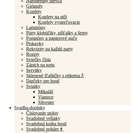
Narodeniny dievča
Girlandy
Konfety
Konfety na stôl
Konfety vystreľovacie
Lampióny
Párty klobúčiky, píšťalky a šerpy
Pompóny a papierové guľe
Prskavky
Rekvizity na každú party
Rozety
Sviečky čísla
Zápich na tortu
Servitky
Sklenené fľaštičky s etiketou 🍾
Darčeky pre hostí
Sviatky
Mikuláš
Vianoce
Silvester
Svadba-doplnky
Číslovanie stolov
Svadobné vešiaky
Svadobná kniha hostí
Svadobné poháre🍷