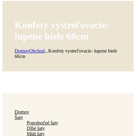
Konfety vystreľovacie-
lupene biele 60cm
Domov
Obchod
...
Konfety vystreľovacie- lupene biele
60cm
Domov
Šaty
Popolnočné šaty
Dlhé šaty
Midi šaty