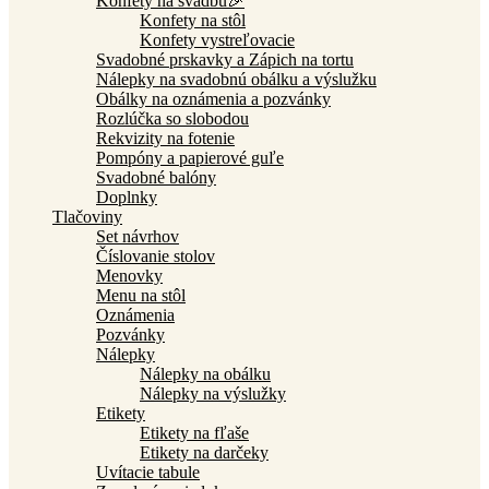
Konfety na svadbu🎉
Konfety na stôl
Konfety vystreľovacie
Svadobné prskavky a Zápich na tortu
Nálepky na svadobnú obálku a výslužku
Obálky na oznámenia a pozvánky
Rozlúčka so slobodou
Rekvizity na fotenie
Pompóny a papierové guľe
Svadobné balóny
Doplnky
Tlačoviny
Set návrhov
Číslovanie stolov
Menovky
Menu na stôl
Oznámenia
Pozvánky
Nálepky
Nálepky na obálku
Nálepky na výslužky
Etikety
Etikety na fľaše
Etikety na darčeky
Uvítacie tabule