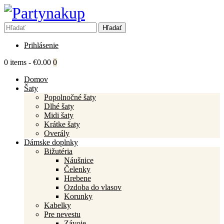
Prihlásenie
0 items
-
€0.00
0
Domov
Šaty
Popolnočné šaty
Dlhé šaty
Midi šaty
Krátke šaty
Overály
Dámske doplnky
Bižutéria
Náušnice
Čelenky
Hrebene
Ozdoba do vlasov
Korunky
Kabelky
Pre nevestu
Závoje