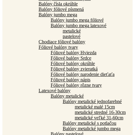
Balóny čísla okrúhle
Balóny fóliové písmená
Balóny jumbo mega
Balóny jumbo mega fóliové
Balóny jumbo mega latexové
metalické
pastelové
Chodiace fóliové balóny
Fóliové balóny tvary
Fóliové balóny Hviezda
Fóliové balóny Srdce
Fóliové balóny okrúhle
Fóliové balóny zvieratká
Fóliové balóny narodenie dieťaťa
Fóliové balóny nápis
Fóliové balóny rôzne tvary
Latexové balóny
Balóny metalické
Balóny metalické jednofarebné
metalické malé 15cm
metalické stredné 16-30cm
metalické veľké 31-60cm
Balóny metalické s potlačou
Balóny metalické jumbo mega
Balóny pastelové