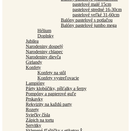
pastelové malé 15cm
pastelové stredné 16-30cm
pastelové veľké 31-60cm
Balóny pastelové s potlačou
Balóny pastelové jumbo mega
Hélium
Doplnky
Jubilea
Narodeniny dospelý
Narodeniny chlapec
Narodeniny dievča
Girlandy
Konfety
Konfety na stôl
Konfety vystreľovacie
Lampióny
Párty klobúčiky, píšťalky a šerpy
Pompóny a papierové guľe
Prskavky
Rekvizity na každú party
Rozety
Sviečky čísla
Zápich na tortu
Servitky
Sklenené fľaštičky s etiketou 🍾