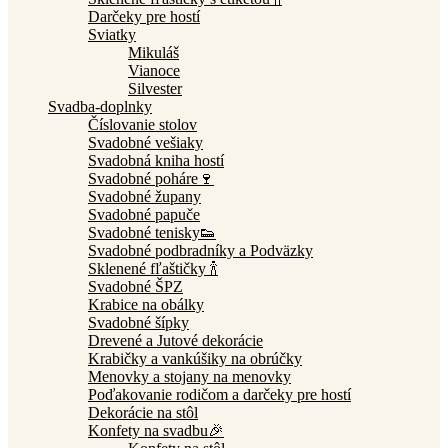
Darčeky pre hostí
Sviatky
Mikuláš
Vianoce
Silvester
Svadba-doplnky
Číslovanie stolov
Svadobné vešiaky
Svadobná kniha hostí
Svadobné poháre🍷
Svadobné župany
Svadobné papuče
Svadobné tenisky👟
Svadobné podbradníky a Podväzky
Sklenené fľaštičky 🍾
Svadobné ŠPZ
Krabice na obálky
Svadobné šípky
Drevené a Jutové dekorácie
Krabičky a vankúšiky na obrúčky
Menovky a stojany na menovky
Poďakovanie rodičom a darčeky pre hostí
Dekorácie na stôl
Konfety na svadbu🎉