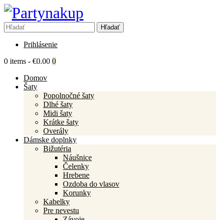
Prihlásenie
0 items
-
€0.00
0
Domov
Šaty
Popolnočné šaty
Dlhé šaty
Midi šaty
Krátke šaty
Overály
Dámske doplnky
Bižutéria
Náušnice
Čelenky
Hrebene
Ozdoba do vlasov
Korunky
Kabelky
Pre nevestu
Závoje