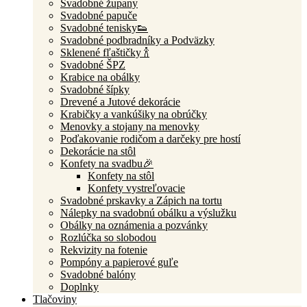
Svadobné župany
Svadobné papuče
Svadobné tenisky👟
Svadobné podbradníky a Podväzky
Sklenené fľaštičky 🍾
Svadobné ŠPZ
Krabice na obálky
Svadobné šípky
Drevené a Jutové dekorácie
Krabičky a vankúšiky na obrúčky
Menovky a stojany na menovky
Poďakovanie rodičom a darčeky pre hostí
Dekorácie na stôl
Konfety na svadbu🎉
Konfety na stôl
Konfety vystreľovacie
Svadobné prskavky a Zápich na tortu
Nálepky na svadobnú obálku a výslužku
Obálky na oznámenia a pozvánky
Rozlúčka so slobodou
Rekvizity na fotenie
Pompóny a papierové guľe
Svadobné balóny
Doplnky
Tlačoviny