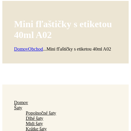
Mini fľaštičky s etiketou
40ml A02
Domov
Obchod
...
Mini fľaštičky s etiketou 40ml A02
Domov
Šaty
Popolnočné šaty
Dlhé šaty
Midi šaty
Krátke šaty