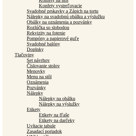
Konfety na stôl
Konfety vystreľovacie
Svadobné prskavky a Zápich na tortu
Nálepky na svadobnú obálku a výslužku
Obálky na oznámenia a pozvánky
Rozlúčka so slobodou
Rekvizity na fotenie
Pompóny a papierové guľe
Svadobné balóny
Doplnky
Tlačoviny
Set návrhov
Číslovanie stolov
Menovky
Menu na stôl
Oznámenia
Pozvánky
Nálepky
Nálepky na obálku
Nálepky na výslužky
Etikety
Etikety na fľaše
Etikety na darčeky
Uvítacie tabule
Zasadací poriadok