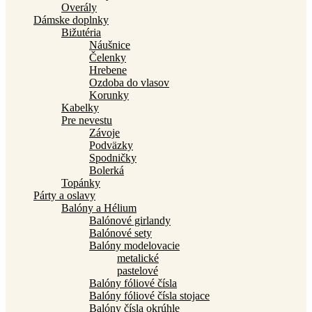
Overály
Dámske doplnky
Bižutéria
Náušnice
Čelenky
Hrebene
Ozdoba do vlasov
Korunky
Kabelky
Pre nevestu
Závoje
Podväzky
Spodničky
Bolerká
Topánky
Párty a oslavy
Balóny a Hélium
Balónové girlandy
Balónové sety
Balóny modelovacie
metalické
pastelové
Balóny fóliové čísla
Balóny fóliové čísla stojace
Balóny čísla okrúhle