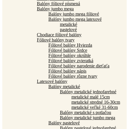
Balóny fóliové písmená
Balóny jumbo mega
Balóny jumbo mega fóliové
Balóny jumbo mega latexové
metalické
pastelové
Chodiace fóliové balóny
Fóliové balóny tvary
Fóliové balóny Hviezda
Fóliové balóny Srdce
Fóliové balóny okrúhle
Fóliové balóny zvieratká
Fóliové balóny narodenie dieťaťa
Fóliové balóny nápis
Fóliové balóny rôzne tvary
Latexové balóny
Balóny metalické
Balóny metalické jednofarebné
metalické malé 15cm
metalické stredné 16-30cm
metalické veľké 31-60cm
Balóny metalické s potlačou
Balóny metalické jumbo mega
Balóny pastelové
Balóny pastelové jednofarebné