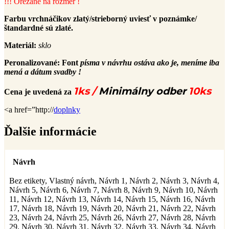
!!! Orezané na rozmer !
Farbu vrchnáčikov zlatý/strieborný uviesť v poznámke/
štandardné sú zlaté.
Materiál:
sklo
Peronalizované:
Font
písma v návrhu ostáva ako je, meníme iba
mená a dátum svadby !
1ks /
Minimálny odber
10ks
Cena je uvedená za
<a href=”http://
doplnky
Ďalšie informácie
Návrh
Bez etikety, Vlastný návrh, Návrh 1, Návrh 2, Návrh 3, Návrh 4,
Návrh 5, Návrh 6, Návrh 7, Návrh 8, Návrh 9, Návrh 10, Návrh
11, Návrh 12, Návrh 13, Návrh 14, Návrh 15, Návrh 16, Návrh
17, Návrh 18, Návrh 19, Návrh 20, Návrh 21, Návrh 22, Návrh
23, Návrh 24, Návrh 25, Návrh 26, Návrh 27, Návrh 28, Návrh
29, Návrh 30, Návrh 31, Návrh 32, Návrh 33, Návrh 34, Návrh