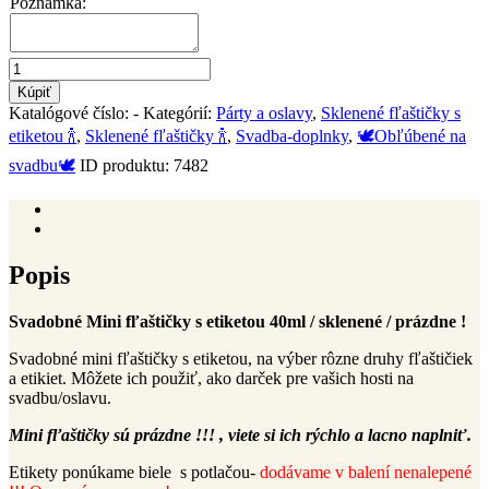
Poznámka:
množstvo
Mini
Kúpiť
fľaštičky
Katalógové číslo:
-
Kategórií:
Párty a oslavy
,
Sklenené fľaštičky s
s
etiketou 🍾
,
Sklenené fľaštičky 🍾
,
Svadba-doplnky
,
🕊️Obľúbené na
etiketou
40ml
svadbu🕊️
ID produktu:
7482
A02
Popis
Ďalšie informácie
Popis
Svadobné Mini fľaštičky s etiketou 40ml / sklenené / prázdne !
Svadobné mini fľaštičky s etiketou, na výber rôzne druhy fľaštičiek
a etikiet. Môžete ich použiť, ako darček pre vašich hosti na
svadbu/oslavu.
Mini fľaštičky sú prázdne !!! , viete si ich rýchlo a lacno naplniť.
Etikety ponúkame biele s potlačou-
dodávame v balení nenalepené