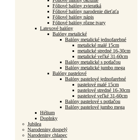
Fóliové balóny okrúhle
Fóliové balóny zvieratká
Fóliové balóny narodenie dieťaťa
Fóliové balóny nápis
Fóliové balóny rôzne tvary
Latexové balóny
Balóny metalické
Balóny metalické jednofarebné
metalické malé 15cm
metalické stredné 16-30cm
metalické veľké 31-60cm
Balóny metalické s potlačou
Balóny metalické jumbo mega
Balóny pastelové
Balóny pastelové jednofarebné
pastelové malé 15cm
pastelové stredné 16-30cm
pastelové veľké 31-60cm
Balóny pastelové s potlačou
Balóny pastelové jumbo mega
Hélium
Doplnky
Jubilea
Narodeniny dospelý
Narodeniny chlapec