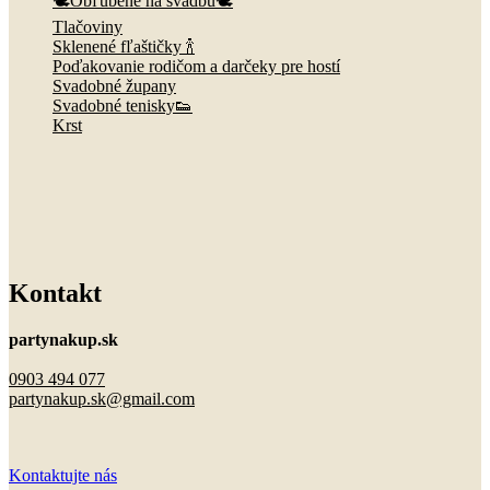
🕊️Obľúbené na svadbu🕊️
Tlačoviny
Sklenené fľaštičky 🍾
Poďakovanie rodičom a darčeky pre hostí
Svadobné župany
Svadobné tenisky👟
Krst
Kontakt
partynakup.sk
0903 494 077
partynakup.sk@gmail.com
Kontaktujte nás