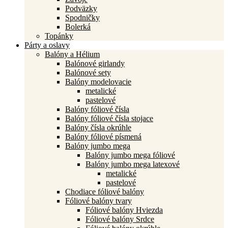
Podväzky
Spodničky
Bolerká
Topánky
Párty a oslavy
Balóny a Hélium
Balónové girlandy
Balónové sety
Balóny modelovacie
metalické
pastelové
Balóny fóliové čísla
Balóny fóliové čísla stojace
Balóny čísla okrúhle
Balóny fóliové písmená
Balóny jumbo mega
Balóny jumbo mega fóliové
Balóny jumbo mega latexové
metalické
pastelové
Chodiace fóliové balóny
Fóliové balóny tvary
Fóliové balóny Hviezda
Fóliové balóny Srdce