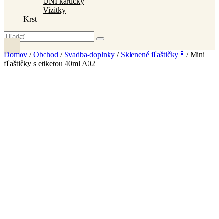
UNI kartičky
Vizitky
Krst
Domov
/
Obchod
/
Svadba-doplnky
/
Sklenené fľaštičky 🍾
/ Mini
fľaštičky s etiketou 40ml A02