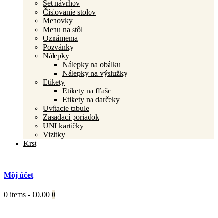
Set návrhov
Číslovanie stolov
Menovky
Menu na stôl
Oznámenia
Pozvánky
Nálepky
Nálepky na obálku
Nálepky na výslužky
Etikety
Etikety na fľaše
Etikety na darčeky
Uvítacie tabule
Zasadací poriadok
UNI kartičky
Vizitky
Krst
Môj účet
0 items
-
€0.00
0