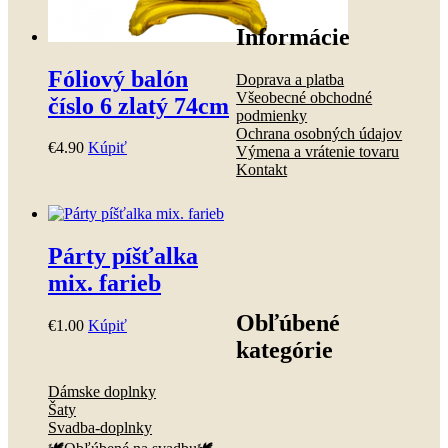
Informácie
Fóliový balón
Doprava a platba
Všeobecné obchodné
číslo 6 zlatý 74cm
podmienky
Ochrana osobných údajov
€
4
.
90
Kúpiť
Výmena a vrátenie tovaru
Kontakt
Párty píšťalka
mix. farieb
Obľúbené
€
1
.
00
Kúpiť
kategórie
Dámske doplnky
Šaty
Svadba-doplnky