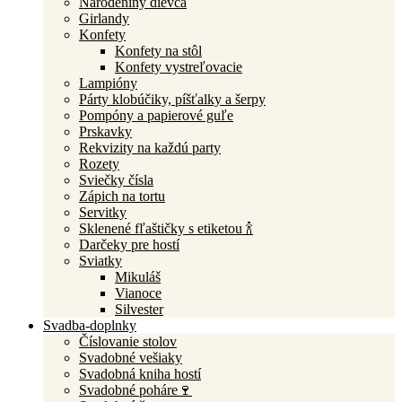
Narodeniny dievča
Girlandy
Konfety
Konfety na stôl
Konfety vystreľovacie
Lampióny
Párty klobúčiky, píšťalky a šerpy
Pompóny a papierové guľe
Prskavky
Rekvizity na každú party
Rozety
Sviečky čísla
Zápich na tortu
Servitky
Sklenené fľaštičky s etiketou 🍾
Darčeky pre hostí
Sviatky
Mikuláš
Vianoce
Silvester
Svadba-doplnky
Číslovanie stolov
Svadobné vešiaky
Svadobná kniha hostí
Svadobné poháre🍷