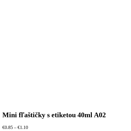
Mini fľaštičky s etiketou 40ml A02
Price
€
0
.
85
–
€
1
.
10