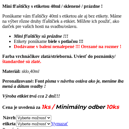
range:
Mini fľaštičky s etiketou 40ml / sklenené / prázdne !
€0
.
85
through
Ponúkame vám fľaštičky 40ml s etiketou ale aj bez etikety. Máme
€1
.
10
na výber rôzne druhy fľaštičiek a etikiet. Môžete ich použiť, ako
darček pre vašich hosti na svadbu/oslavu.
Mini fľaštičky sú prázdne !!!
Etikety ponúkame
biele s potlačou !!!
Dodávame v balení nenalepené !!! Orezané na rozmer !
Farba vrchnáčikov zlatá/strieborná. Uviesť do poznámky/
štandardné sú zlaté.
Materiál:
sklo,40ml
Peronalizované:
Font
písma v návrhu ostáva ako je, meníme iba
mená a dátum svadby !
Výroba etikiet trvá cca 2 dní!!!
1ks /
Minimálny odber
10ks
Cena je uvedená za
Návrh
etiketa
Vymazať