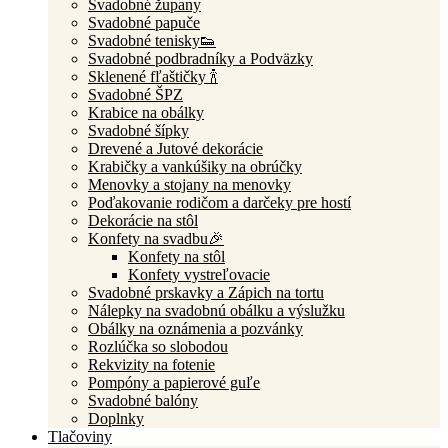
Svadobné župany
Svadobné papuče
Svadobné tenisky👟
Svadobné podbradníky a Podväzky
Sklenené fľaštičky 🍾
Svadobné ŠPZ
Krabice na obálky
Svadobné šípky
Drevené a Jutové dekorácie
Krabičky a vankúšiky na obrúčky
Menovky a stojany na menovky
Poďakovanie rodičom a darčeky pre hostí
Dekorácie na stôl
Konfety na svadbu🎉
Konfety na stôl
Konfety vystreľovacie
Svadobné prskavky a Zápich na tortu
Nálepky na svadobnú obálku a výslužku
Obálky na oznámenia a pozvánky
Rozlúčka so slobodou
Rekvizity na fotenie
Pompóny a papierové guľe
Svadobné balóny
Doplnky
Tlačoviny