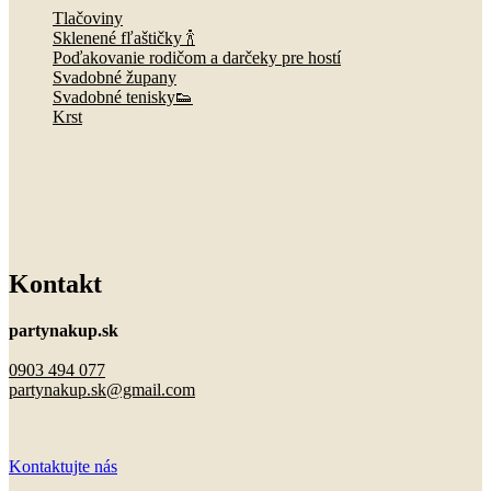
Tlačoviny
Sklenené fľaštičky 🍾
Poďakovanie rodičom a darčeky pre hostí
Svadobné župany
Svadobné tenisky👟
Krst
Kontakt
partynakup.sk
0903 494 077
partynakup.sk@gmail.com
Kontaktujte nás