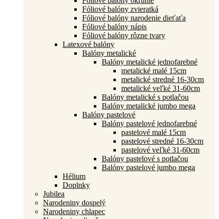
Fóliové balóny okrúhle
Fóliové balóny zvieratká
Fóliové balóny narodenie dieťaťa
Fóliové balóny nápis
Fóliové balóny rôzne tvary
Latexové balóny
Balóny metalické
Balóny metalické jednofarebné
metalické malé 15cm
metalické stredné 16-30cm
metalické veľké 31-60cm
Balóny metalické s potlačou
Balóny metalické jumbo mega
Balóny pastelové
Balóny pastelové jednofarebné
pastelové malé 15cm
pastelové stredné 16-30cm
pastelové veľké 31-60cm
Balóny pastelové s potlačou
Balóny pastelové jumbo mega
Hélium
Doplnky
Jubilea
Narodeniny dospelý
Narodeniny chlapec