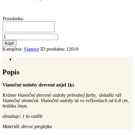
Poznámka:
množstvo
Vianočné
Kúpiť
ozdoby
Kategória:
Vianoce
ID produktu:
12010
drevené
anjel
Popis
Popis
Vianočné ozdoby drevené anjel 1ks
Krásne Vianočné drevené ozdoby prírodnej farby, doladía váš
Vianočný stromček. Vianočné ozdoby sú vo veľkostiach od 6-8 cm,
hrúbka 3mm.
obsahuje: 1 ks ozdôb
Materiál: drevo/ preglejka