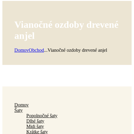
Vianočné ozdoby drevené
anjel
Domov
Obchod
...
Vianočné ozdoby drevené anjel
Domov
Šaty
Popolnočné šaty
Dlhé šaty
Midi šaty
Krátke šaty