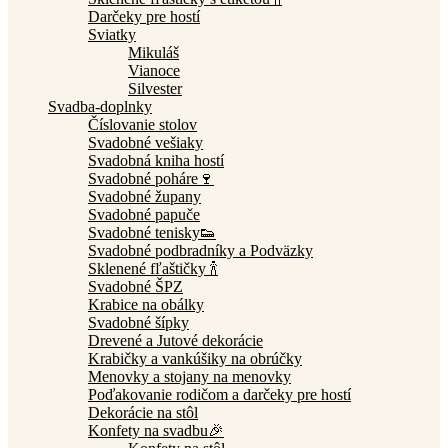
Darčeky pre hostí
Sviatky
Mikuláš
Vianoce
Silvester
Svadba-doplnky
Číslovanie stolov
Svadobné vešiaky
Svadobná kniha hostí
Svadobné poháre🍷
Svadobné župany
Svadobné papuče
Svadobné tenisky👟
Svadobné podbradníky a Podväzky
Sklenené fľaštičky 🍾
Svadobné ŠPZ
Krabice na obálky
Svadobné šípky
Drevené a Jutové dekorácie
Krabičky a vankúšiky na obrúčky
Menovky a stojany na menovky
Poďakovanie rodičom a darčeky pre hostí
Dekorácie na stôl
Konfety na svadbu🎉