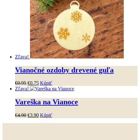
viacero
variantov.
Možnosti
si
môžete
vybrať
na
stránke
produktu.
Zľava!
Vianočné ozdoby drevené guľa
Pôvodná
Aktuálna
€
0
.
95
€
0
.
75
Kúpiť
cena
cena
Zľava!
bola:
je:
€0
.
95
.
€0
.
75
.
Vareška na Vianoce
Pôvodná
Aktuálna
€
4
.
90
€
3
.
90
Kúpiť
cena
cena
bola:
je:
€4
.
90
.
€3
.
90
.