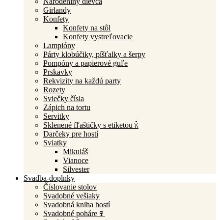
Narodeniny dievča
Girlandy
Konfety
Konfety na stôl
Konfety vystreľovacie
Lampióny
Párty klobúčiky, píšťalky a šerpy
Pompóny a papierové guľe
Prskavky
Rekvizity na každú party
Rozety
Sviečky čísla
Zápich na tortu
Servitky
Sklenené fľaštičky s etiketou 🍾
Darčeky pre hostí
Sviatky
Mikuláš
Vianoce
Silvester
Svadba-doplnky
Číslovanie stolov
Svadobné vešiaky
Svadobná kniha hostí
Svadobné poháre🍷