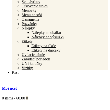
Set návrhov
Číslovanie stolov
Menovky
Menu na stôl
Oznámenia
Pozvánky
Nálepky
Nálepky na obálku
Nálepky na výslužky
Etikety
Etikety na fľaše
Etikety na darčeky
Uvítacie tabule
Zasadací poriadok
UNI kartičky
Vizitky
Krst
Môj účet
0 items
-
€0.00
0