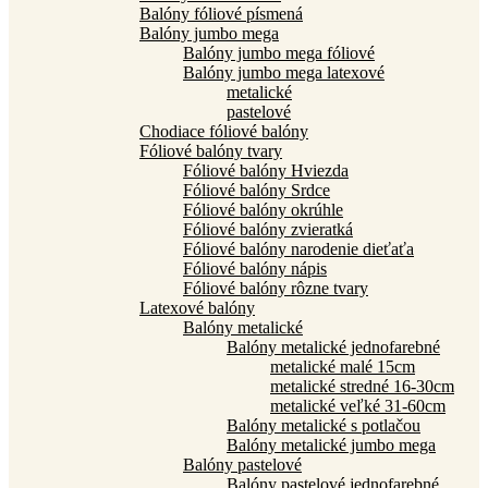
Balóny fóliové písmená
Balóny jumbo mega
Balóny jumbo mega fóliové
Balóny jumbo mega latexové
metalické
pastelové
Chodiace fóliové balóny
Fóliové balóny tvary
Fóliové balóny Hviezda
Fóliové balóny Srdce
Fóliové balóny okrúhle
Fóliové balóny zvieratká
Fóliové balóny narodenie dieťaťa
Fóliové balóny nápis
Fóliové balóny rôzne tvary
Latexové balóny
Balóny metalické
Balóny metalické jednofarebné
metalické malé 15cm
metalické stredné 16-30cm
metalické veľké 31-60cm
Balóny metalické s potlačou
Balóny metalické jumbo mega
Balóny pastelové
Balóny pastelové jednofarebné