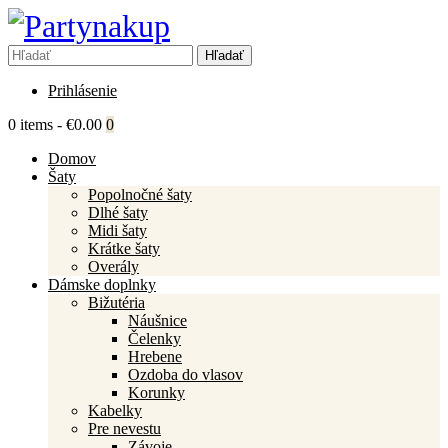
Prihlásenie
0 items
-
€0.00
0
Domov
Šaty
Popolnočné šaty
Dlhé šaty
Midi šaty
Krátke šaty
Overály
Dámske doplnky
Bižutéria
Náušnice
Čelenky
Hrebene
Ozdoba do vlasov
Korunky
Kabelky
Pre nevestu
Závoje