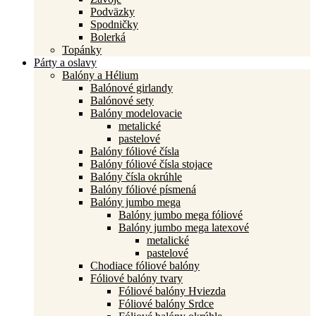
Podväzky
Spodničky
Bolerká
Topánky
Párty a oslavy
Balóny a Hélium
Balónové girlandy
Balónové sety
Balóny modelovacie
metalické
pastelové
Balóny fóliové čísla
Balóny fóliové čísla stojace
Balóny čísla okrúhle
Balóny fóliové písmená
Balóny jumbo mega
Balóny jumbo mega fóliové
Balóny jumbo mega latexové
metalické
pastelové
Chodiace fóliové balóny
Fóliové balóny tvary
Fóliové balóny Hviezda
Fóliové balóny Srdce