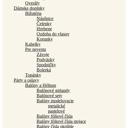
Overály
Dámske doplnky
Bižutéria
Náušnice
Čelenky
Hrebene
Ozdoba do vlasov
Korunky
Kabelky
Pre nevestu
Závoje
Podväzky
Spodničky
Bolerká
Topánky
Párty a oslavy
Balóny a Hélium
Balónové girlandy
Balónové sety
Balóny modelovacie
metalické
pastelové
Balóny fóliové čísla
Balóny fóliové čísla stojace
Balóny čísla okrúhle