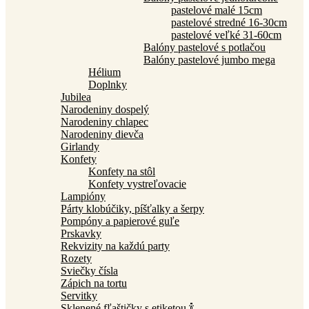
pastelové malé 15cm
pastelové stredné 16-30cm
pastelové veľké 31-60cm
Balóny pastelové s potlačou
Balóny pastelové jumbo mega
Hélium
Doplnky
Jubilea
Narodeniny dospelý
Narodeniny chlapec
Narodeniny dievča
Girlandy
Konfety
Konfety na stôl
Konfety vystreľovacie
Lampióny
Párty klobúčiky, píšťalky a šerpy
Pompóny a papierové guľe
Prskavky
Rekvizity na každú party
Rozety
Sviečky čísla
Zápich na tortu
Servitky
Sklenené fľaštičky s etiketou 🍾