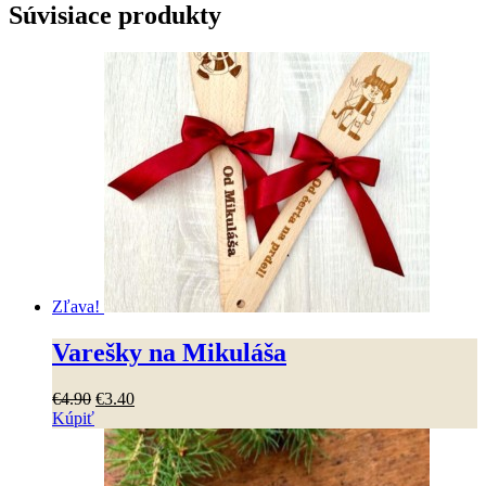
Súvisiace produkty
Zľava!
Varešky na Mikuláša
Pôvodná
Aktuálna
€
4
.
90
€
3
.
40
cena
cena
Kúpiť
Tento
bola:
je:
produkt
€4
.
90
.
€3
.
40
.
má