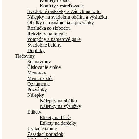
Konfety na stôl
Konfety vystreľovacie
Svadobné prskavky a Zápich na tortu
Nálepky na svadobnú obálku a výslužku
Obálky na oznámenia a pozvánky
Rozlúčka so slobodou
Rekvizity na fotenie
Pompóny a papierové guľe
Svadobné balóny
Doplnky
Tlačoviny
Set návrhov
Číslovanie stolov
Menovky
Menu na stôl
Oznámenia
Pozvánky
Nálepky
Nálepky na obálku
Nálepky na výslužky
Etikety
Etikety na fľaše
Etikety na darčeky
Uvítacie tabule
Zasadací poriadok