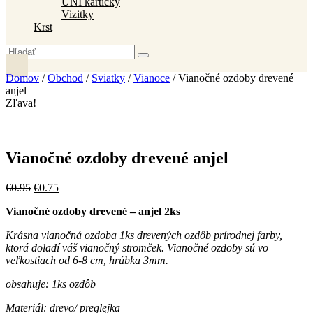
UNI kartičky
Vizitky
Krst
Domov
/
Obchod
/
Sviatky
/
Vianoce
/ Vianočné ozdoby drevené
anjel
Zľava!
Vianočné ozdoby drevené anjel
Pôvodná
Aktuálna
€
0
.
95
€
0
.
75
cena
cena
Vianočné ozdoby drevené – anjel 2ks
bola:
je:
€0
.
95
.
€0
.
75
.
Krásna vianočná ozdoba 1ks drevených ozdôb prírodnej farby,
ktorá doladí váš vianočný stromček. Vianočné ozdoby sú vo
veľkostiach od 6-8 cm, hrúbka 3mm.
obsahuje: 1ks ozdôb
Materiál: drevo/ preglejka