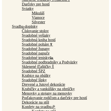
Darčeky pre hostí
Sviatky
Mikuláš
Vianoce
Silvester
Svadba-doplnky
Číslovanie stolov
Svadobné vešiaky
Svadobná kniha hostí
Svadobné poháre🍷
Svadobné župany
Svadobné papuče
Svadobné tenisky👟
Svadobné podbradníky a Podväzky
Sklenené fľaštičky 🍾
Svadobné ŠPZ
Krabice na obálky
Svadobné šípky
Drevené a Jutové dekorácie
Krabičky a vankúšiky na obrúčky
Menovky a stojany na menovky
Poďakovanie rodičom a darčeky pre hostí
Dekorácie na stôl
Konfety na svadbu🎉