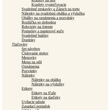
Konfety na stôl
Konfety vystreľovacie
Svadobné prskavky a Zápich na tortu
Nálepky na svadobnú obálku a výslužku
Obálky na oznámenia a pozvánky
Rozlúčka so slobodou
Rekvizity na fotenie
Pompóny a papierové guľe
Svadobné balóny
Doplnky
Tlačoviny
Set návrhov
Číslovanie stolov
Menovky
Menu na stôl
Oznámenia
Pozvánky
Nálepky
Nálepky na obálku
Nálepky na výslužky
Etikety
Etikety na fľaše
Etikety na darčeky
Uvítacie tabule
Zasadací poriadok