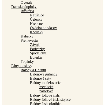
Overály
Dámske doplnky
Bižutéria
Náušnice
Čelenky
Hrebene
Ozdoba do vlasov
Korunky
Kabelky
Pre nevestu
Závoje
Podväzky
Spodničky
Bolerká
Topánky
Párty a oslavy
Balóny a Hélium
Balónové girlandy
Balónové sety
Balóny modelovacie
metalické
pastelové
Balóny fóliové čísla
Balóny fóliové čísla stojace
Balóny čísla okrúhle