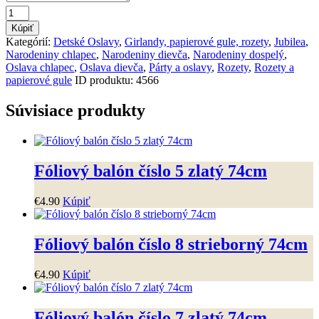
množstvo
Rozety
Kúpiť
dekoračné
Kategórií:
Detské Oslavy
,
Girlandy, papierové gule, rozety
,
Jubilea
,
tyrkysové
Narodeniny chlapec
,
Narodeniny dievča
,
Narodeniny dospelý
,
Oslava chlapec
,
Oslava dievča
,
Párty a oslavy
,
Rozety
,
Rozety a
papierové gule
ID produktu:
4566
Súvisiace produkty
Fóliový balón číslo 5 zlatý 74cm
€
4
.
90
Kúpiť
Fóliový balón číslo 8 strieborný 74cm
€
4
.
90
Kúpiť
Fóliový balón číslo 7 zlatý 74cm