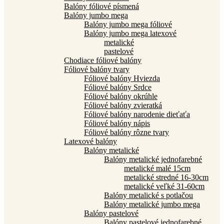
Balóny fóliové písmená
Balóny jumbo mega
Balóny jumbo mega fóliové
Balóny jumbo mega latexové
metalické
pastelové
Chodiace fóliové balóny
Fóliové balóny tvary
Fóliové balóny Hviezda
Fóliové balóny Srdce
Fóliové balóny okrúhle
Fóliové balóny zvieratká
Fóliové balóny narodenie dieťaťa
Fóliové balóny nápis
Fóliové balóny rôzne tvary
Latexové balóny
Balóny metalické
Balóny metalické jednofarebné
metalické malé 15cm
metalické stredné 16-30cm
metalické veľké 31-60cm
Balóny metalické s potlačou
Balóny metalické jumbo mega
Balóny pastelové
Balóny pastelové jednofarebné