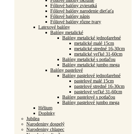
Fóliové balóny okrúhle
Fóliové balóny zvieratká
Fóliové balóny narodenie dieťaťa
Fóliové balóny nápis
Fóliové balóny rôzne tvary
Latexové balóny
Balóny metalické
Balóny metalické jednofarebné
metalické malé 15cm
metalické stredné 16-30cm
metalické veľké 31-60cm
Balóny metalické s potlačou
Balóny metalické jumbo mega
Balóny pastelové
Balóny pastelové jednofarebné
pastelové malé 15cm
pastelové stredné 16-30cm
pastelové veľké 31-60cm
Balóny pastelové s potlačou
Balóny pastelové jumbo mega
Hélium
Doplnky
Jubilea
Narodeniny dospelý
Narodeniny chlapec