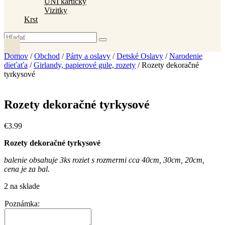
UNI kartičky
Vizitky
Krst
Domov
/
Obchod
/
Párty a oslavy
/
Detské Oslavy
/
Narodenie
dieťaťa
/
Girlandy, papierové gule, rozety
/ Rozety dekoračné
tyrkysové
Rozety dekoračné tyrkysové
€
3
.
99
Rozety dekoračné tyrkysové
balenie obsahuje 3ks roziet s rozmermi cca 40cm, 30cm, 20cm,
cena je za bal.
2 na sklade
Poznámka: