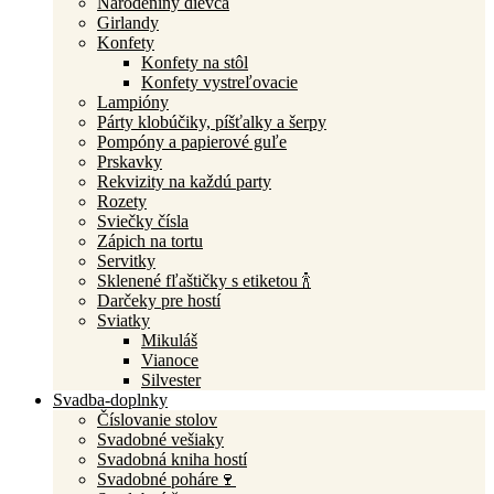
Narodeniny dievča
Girlandy
Konfety
Konfety na stôl
Konfety vystreľovacie
Lampióny
Párty klobúčiky, píšťalky a šerpy
Pompóny a papierové guľe
Prskavky
Rekvizity na každú party
Rozety
Sviečky čísla
Zápich na tortu
Servitky
Sklenené fľaštičky s etiketou 🍾
Darčeky pre hostí
Sviatky
Mikuláš
Vianoce
Silvester
Svadba-doplnky
Číslovanie stolov
Svadobné vešiaky
Svadobná kniha hostí
Svadobné poháre🍷