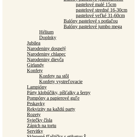
pastelové malé 15cm
pastelové stredné 16-30cm
pastelové veľké 31-60cm
Balóny pastelové s potlačou
Balóny pastelové jumbo mega
Hélium
Doplnky
Jubilea
Narodeniny dospelý
Narodeniny chlapec
Narodeniny dievča
Girlandy
Konfety
Konfety na stôl
Konfety vystreľovacie
Lampióny
Párty klobúčiky, píšťalky a šerpy
Pompóny a papierové guľe
Prskavky
Rekvizity na každú party
Rozety
Sviečky čísla
Zápich na tortu
Servitky
Sklenené fľaštičky s etiketou 🍾