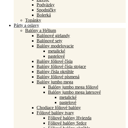
Podväzky
Spodničky
Bolerká
Topánky
Párty a oslavy
Balóny a Hélium
Balónové girlandy
Balónové sety
Balóny modelovacie
metalické
pastelové
Balóny fóliové čísla
Balóny fóliové čísla stojace
Balóny čísla okrúhle
Balóny fóliové písmená
Balóny jumbo mega
Balóny jumbo mega fóliové
Balóny jumbo mega latexové
metalické
pastelové
Chodiace fóliové balóny
Fóliové balóny tvary
Fóliové balóny Hviezda
Fóliové balóny Srdce