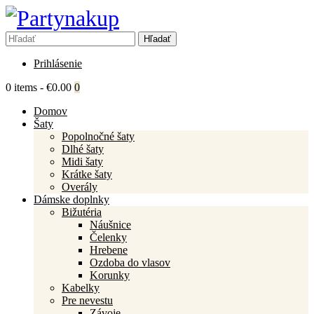
Prihlásenie
0 items
-
€0.00
0
Domov
Šaty
Popolnočné šaty
Dlhé šaty
Midi šaty
Krátke šaty
Overály
Dámske doplnky
Bižutéria
Náušnice
Čelenky
Hrebene
Ozdoba do vlasov
Korunky
Kabelky
Pre nevestu
Závoje