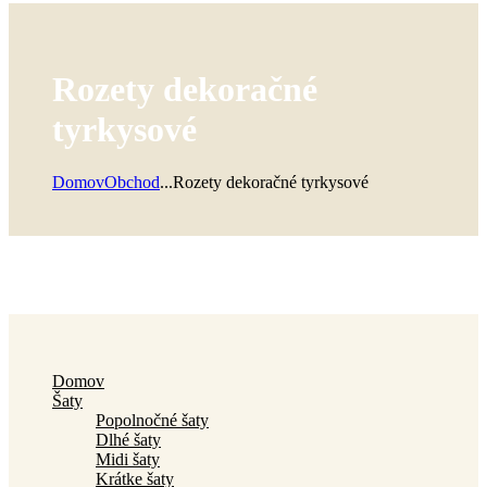
Rozety dekoračné
tyrkysové
Domov
Obchod
...
Rozety dekoračné tyrkysové
Domov
Šaty
Popolnočné šaty
Dlhé šaty
Midi šaty
Krátke šaty