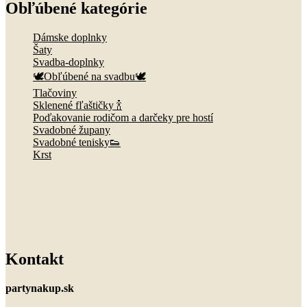
Obľúbené kategórie
Dámske doplnky
Šaty
Svadba-doplnky
🕊️Obľúbené na svadbu🕊️
Tlačoviny
Sklenené fľaštičky 🍾
Poďakovanie rodičom a darčeky pre hostí
Svadobné župany
Svadobné tenisky👟
Krst
Kontakt
partynakup.sk