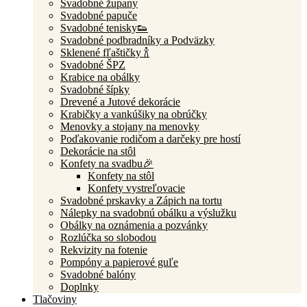
Svadobné župany
Svadobné papuče
Svadobné tenisky👟
Svadobné podbradníky a Podväzky
Sklenené fľaštičky 🍾
Svadobné ŠPZ
Krabice na obálky
Svadobné šípky
Drevené a Jutové dekorácie
Krabičky a vankúšiky na obrúčky
Menovky a stojany na menovky
Poďakovanie rodičom a darčeky pre hostí
Dekorácie na stôl
Konfety na svadbu🎉
Konfety na stôl
Konfety vystreľovacie
Svadobné prskavky a Zápich na tortu
Nálepky na svadobnú obálku a výslužku
Obálky na oznámenia a pozvánky
Rozlúčka so slobodou
Rekvizity na fotenie
Pompóny a papierové guľe
Svadobné balóny
Doplnky
Tlačoviny