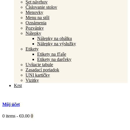
Set návrhov
Číslovanie stolov
Menovky
Menu na stôl
Oznámenia
Pozvánky
Nálepky
Nálepky na obálku
Nálepky na výslužky
Etikety
Etikety na fľaše
Etikety na darčeky
Uvítacie tabule
Zasadací poriadok
UNI kartičky
Vizitky
Krst
Môj účet
0 items
-
€0.00
0