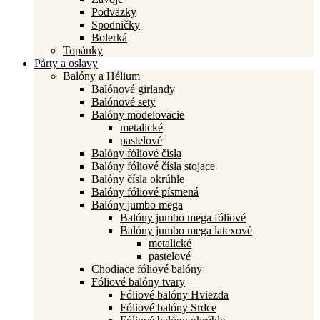
Podväzky
Spodničky
Bolerká
Topánky
Párty a oslavy
Balóny a Hélium
Balónové girlandy
Balónové sety
Balóny modelovacie
metalické
pastelové
Balóny fóliové čísla
Balóny fóliové čísla stojace
Balóny čísla okrúhle
Balóny fóliové písmená
Balóny jumbo mega
Balóny jumbo mega fóliové
Balóny jumbo mega latexové
metalické
pastelové
Chodiace fóliové balóny
Fóliové balóny tvary
Fóliové balóny Hviezda
Fóliové balóny Srdce