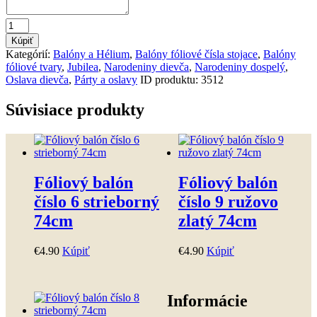
množstvo
Fóliový
Kúpiť
balón
Kategórií:
Balóny a Hélium
,
Balóny fóliové čísla stojace
,
Balóny
číslo
fóliové tvary
,
Jubilea
,
Narodeniny dievča
,
Narodeniny dospelý
,
6
Oslava dievča
,
Párty a oslavy
ID produktu:
3512
ružovo
zlatý
Súvisiace produkty
74cm
Fóliový balón
Fóliový balón
číslo 6 strieborný
číslo 9 ružovo
74cm
zlatý 74cm
€
4
.
90
Kúpiť
€
4
.
90
Kúpiť
Informácie