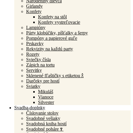
Narodeniny dievča
Girlandy
Konfety
Konfety na stôl
Konfety vystreľovacie
Lampióny
Párty klobúčiky, píšťalky a šerpy
Pompóny a papierové guľe
Prskavky
Rekvizity na každú party
Rozety
Sviečky čísla
Zápich na tortu
Servitky
Sklenené fľaštičky s etiketou 🍾
Darčeky pre hostí
Sviatky
Mikuláš
Vianoce
Silvester
Svadba-doplnky
Číslovanie stolov
Svadobné vešiaky
Svadobná kniha hostí
Svadobné poháre🍷