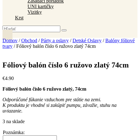
Zasadací poriadok
UNI kartičky
Vizitky
Krst
Domov
/
Obchod
/
Párty a oslavy
/
Detské Oslavy
/
Balóny fóliové
tvary
/ Fóliový balón číslo 6 ružovo zlatý 74cm
Fóliový balón číslo 6 ružovo zlatý 74cm
€
4
.
90
Fóliový balón číslo 6 ružovo zlatý, 74cm
Odporúčané fúkanie vzduchom pre státie na zemi.
K produktu je vhodné si zakúpiť pumpu, závažie, stuhu na
uviazanie.
3 na sklade
Poznámka: