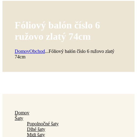
Fóliový balón číslo 6
ružovo zlatý 74cm
Domov
Obchod
...
Fóliový balón číslo 6 ružovo zlatý
74cm
Domov
Šaty
Popolnočné šaty
Dlhé šaty
Midi šaty