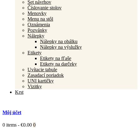
Set návrhov
Číslovanie stolov
Menovky
Menu na stôl
Oznámenia
Pozvánky
Nálepky
Nálepky na obálku
Nálepky na výslužky
Etikety
Etikety na fľaše
Etikety na darčeky
Uvítacie tabule
Zasadací poriadok
UNI kartičky
Vizitky
Krst
Môj účet
0 items
-
€0.00
0