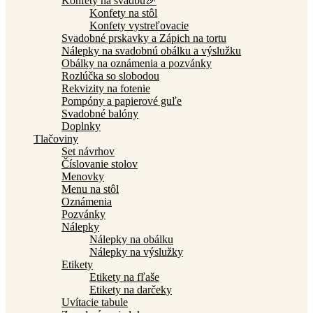
Konfety na svadbu🎉
Konfety na stôl
Konfety vystreľovacie
Svadobné prskavky a Zápich na tortu
Nálepky na svadobnú obálku a výslužku
Obálky na oznámenia a pozvánky
Rozlúčka so slobodou
Rekvizity na fotenie
Pompóny a papierové guľe
Svadobné balóny
Doplnky
Tlačoviny
Set návrhov
Číslovanie stolov
Menovky
Menu na stôl
Oznámenia
Pozvánky
Nálepky
Nálepky na obálku
Nálepky na výslužky
Etikety
Etikety na fľaše
Etikety na darčeky
Uvítacie tabule