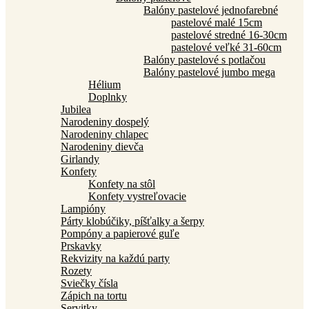
Balóny pastelové jednofarebné
pastelové malé 15cm
pastelové stredné 16-30cm
pastelové veľké 31-60cm
Balóny pastelové s potlačou
Balóny pastelové jumbo mega
Hélium
Doplnky
Jubilea
Narodeniny dospelý
Narodeniny chlapec
Narodeniny dievča
Girlandy
Konfety
Konfety na stôl
Konfety vystreľovacie
Lampióny
Párty klobúčiky, píšťalky a šerpy
Pompóny a papierové guľe
Prskavky
Rekvizity na každú party
Rozety
Sviečky čísla
Zápich na tortu
Servitky