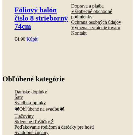
Doprava a platba
Fóliový balón
Všeobecné obchodné
číslo 8 strieborný
podmienky
Ochrana osobných údajov
74cm
Výmena a vrátenie tovaru
Kontakt
€
4
.
90
Kúpiť
Obľúbené kategórie
Dámske doplnky
Šaty
Svadba-doplnky
🕊️Obľúbené na svadbu🕊️
Tlačoviny
Sklenené fľaštičky 🍾
Poďakovanie rodičom a darčeky pre hostí
Svadobné župany