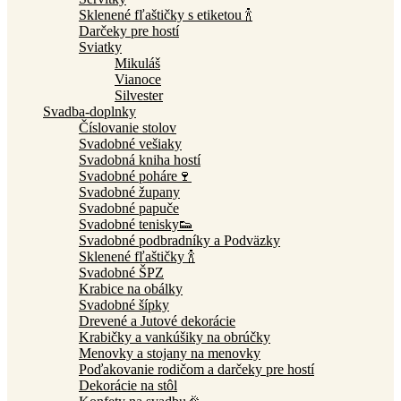
Sklenené fľaštičky s etiketou 🍾
Darčeky pre hostí
Sviatky
Mikuláš
Vianoce
Silvester
Svadba-doplnky
Číslovanie stolov
Svadobné vešiaky
Svadobná kniha hostí
Svadobné poháre🍷
Svadobné župany
Svadobné papuče
Svadobné tenisky👟
Svadobné podbradníky a Podväzky
Sklenené fľaštičky 🍾
Svadobné ŠPZ
Krabice na obálky
Svadobné šípky
Drevené a Jutové dekorácie
Krabičky a vankúšiky na obrúčky
Menovky a stojany na menovky
Poďakovanie rodičom a darčeky pre hostí
Dekorácie na stôl