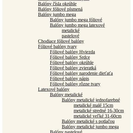
Balóny čísla okrúhle
Balóny fóliové písmená
Balóny jumbo mega
Balóny jumbo mega fóliové
Balóny jumbo mega latexové
metalické
pastelové
Chodiace fóliové balóny
Fóliové balóny tvary
Fóliové balóny Hviezda
Fóliové balóny Srdce
Fóliové balóny okrúhle
Fóliové balóny zvieratká
Fóliové balóny narodenie dieťaťa
Fóliové balóny nápis
Fóliové balóny rôzne tvary
Latexové balóny
Balóny metalické
Balóny metalické jednofarebné
metalické malé 15cm
metalické stredné 16-30cm
metalické veľké 31-60cm
Balóny metalické s potlačou
Balóny metalické jumbo mega
Balóny pastelové