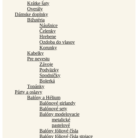
Krátke šaty
Overály
Dámske doplnky
Bižutéria
Náušnice
Čelenky
Hrebene
Ozdoba do vlasov
Korunky
Kabelky
Pre nevestu
Závoje
Podväzky
Spodničky
Bolerká
Topánky
Párty a oslavy
Balóny a Hélium
Balónové girlandy
Balónové sety
Balóny modelovacie
metalické
pastelové
Balóny fóliové čísla
Balóny fóliové čísla stojace