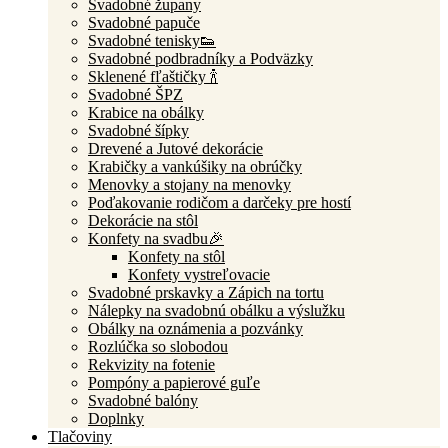
Svadobné župany
Svadobné papuče
Svadobné tenisky👟
Svadobné podbradníky a Podväzky
Sklenené fľaštičky 🍾
Svadobné ŠPZ
Krabice na obálky
Svadobné šípky
Drevené a Jutové dekorácie
Krabičky a vankúšiky na obrúčky
Menovky a stojany na menovky
Poďakovanie rodičom a darčeky pre hostí
Dekorácie na stôl
Konfety na svadbu🎉
Konfety na stôl
Konfety vystreľovacie
Svadobné prskavky a Zápich na tortu
Nálepky na svadobnú obálku a výslužku
Obálky na oznámenia a pozvánky
Rozlúčka so slobodou
Rekvizity na fotenie
Pompóny a papierové guľe
Svadobné balóny
Doplnky
Tlačoviny