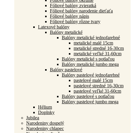
Fóliové balóny okrúhle
Fóliové balóny zvieratká
Fóliové balóny narodenie dieťaťa
Fóliové balóny nápis
Fóliové balóny rôzne tvary
Latexové balóny
Balóny metalické
Balóny metalické jednofarebné
metalické malé 15cm
metalické stredné 16-30cm
metalické veľké 31-60cm
Balóny metalické s potlačou
Balóny metalické jumbo mega
Balóny pastelové
Balóny pastelové jednofarebné
pastelové malé 15cm
pastelové stredné 16-30cm
pastelové veľké 31-60cm
Balóny pastelové s potlačou
Balóny pastelové jumbo mega
Hélium
Doplnky
Jubilea
Narodeniny dospelý
Narodeniny chlapec