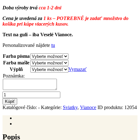
Doba výroby trvá
cca 1-2 dni
Cena je uvedená za
1 ks – POTREBNÉ je zadať množstvo do
košíka pri kúpe viacerých kusov.
Text na guli – iba Veselé Vianoce.
Personalizované nájdete
tu
Farba písma
Farba mašle
Výplň
Vymazať
Poznámka:
množstvo
Vianočná
Kúpiť
gula
Katalógové číslo:
-
Kategórie:
Sviatky
,
Vianoce
ID produktu:
12054
Veselé
Vianoce
Popis
nerozbitná
Ďalšie informácie
8cm
v
Popis
celku