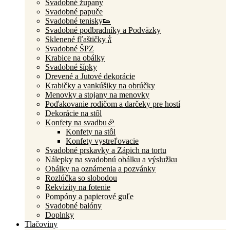
Svadobné župany
Svadobné papuče
Svadobné tenisky👟
Svadobné podbradníky a Podväzky
Sklenené fľaštičky 🍾
Svadobné ŠPZ
Krabice na obálky
Svadobné šípky
Drevené a Jutové dekorácie
Krabičky a vankúšiky na obrúčky
Menovky a stojany na menovky
Poďakovanie rodičom a darčeky pre hostí
Dekorácie na stôl
Konfety na svadbu🎉
Konfety na stôl
Konfety vystreľovacie
Svadobné prskavky a Zápich na tortu
Nálepky na svadobnú obálku a výslužku
Obálky na oznámenia a pozvánky
Rozlúčka so slobodou
Rekvizity na fotenie
Pompóny a papierové guľe
Svadobné balóny
Doplnky
Tlačoviny