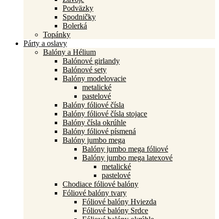
Podväzky
Spodničky
Bolerká
Topánky
Párty a oslavy
Balóny a Hélium
Balónové girlandy
Balónové sety
Balóny modelovacie
metalické
pastelové
Balóny fóliové čísla
Balóny fóliové čísla stojace
Balóny čísla okrúhle
Balóny fóliové písmená
Balóny jumbo mega
Balóny jumbo mega fóliové
Balóny jumbo mega latexové
metalické
pastelové
Chodiace fóliové balóny
Fóliové balóny tvary
Fóliové balóny Hviezda
Fóliové balóny Srdce