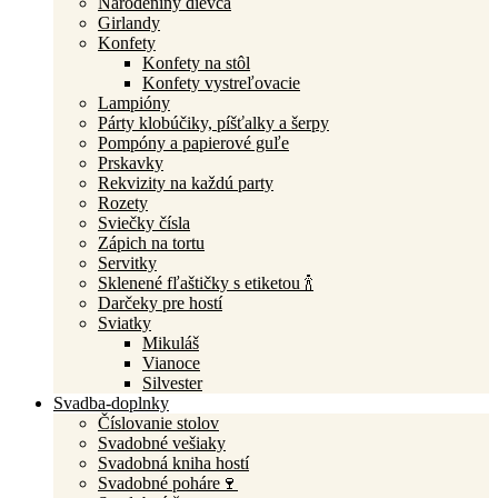
Narodeniny dievča
Girlandy
Konfety
Konfety na stôl
Konfety vystreľovacie
Lampióny
Párty klobúčiky, píšťalky a šerpy
Pompóny a papierové guľe
Prskavky
Rekvizity na každú party
Rozety
Sviečky čísla
Zápich na tortu
Servitky
Sklenené fľaštičky s etiketou 🍾
Darčeky pre hostí
Sviatky
Mikuláš
Vianoce
Silvester
Svadba-doplnky
Číslovanie stolov
Svadobné vešiaky
Svadobná kniha hostí
Svadobné poháre🍷