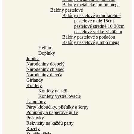
Balóny metalické jumbo mega
Balóny pastelové
Balóny pastelové jednofarebné
pastelové malé 15cm
pastelové stredné 16-30cm
pastelové veľké 31-60cm
Balóny pastelové s potlačou
Balóny pastelové jumbo mega
Hélium
Doplnky
Jubilea
Narodeniny dospelý
Narodeniny chlapec
Narodeniny dievča
Girlandy
Konfety
Konfety na stôl
Konfety vystreľovacie
Lampióny
Párty klobúčiky, píšťalky a šerpy
Pompóny a papierové guľe
Prskavky
Rekvizity na každú party
Rozety
Sviečky čísla