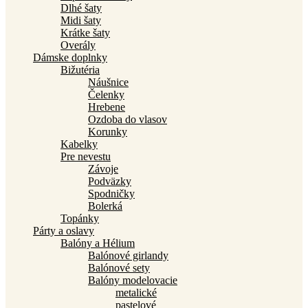
Dlhé šaty
Midi šaty
Krátke šaty
Overály
Dámske doplnky
Bižutéria
Náušnice
Čelenky
Hrebene
Ozdoba do vlasov
Korunky
Kabelky
Pre nevestu
Závoje
Podväzky
Spodničky
Bolerká
Topánky
Párty a oslavy
Balóny a Hélium
Balónové girlandy
Balónové sety
Balóny modelovacie
metalické
pastelové