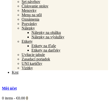
Set návrhov
Číslovanie stolov
Menovky
Menu na stôl
Oznámenia
Pozvánky
Nálepky
Nálepky na obálku
Nálepky na výslužky
Etikety
Etikety na fľaše
Etikety na darčeky
Uvítacie tabule
Zasadací poriadok
UNI kartičky
Vizitky
Krst
Môj účet
0 items
-
€0.00
0