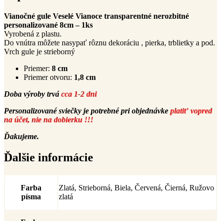
1ks
Vianočné gule Veselé Vianoce transparentné nerozbitné
personalizované 8cm – 1ks
Vyrobená z plastu.
Do vnútra môžete nasypať rôznu dekoráciu , pierka, trblietky a pod.
Vrch gule je strieborný
Priemer:
8 cm
Priemer otvoru:
1,8 cm
Doba výroby trvá
cca 1-2 dni
Personalizované sviečky je potrebné pri objednávke
platiť vopred
na účet, nie na dobierku !!!
Ďakujeme.
Ďalšie informácie
Farba
Zlatá, Strieborná, Biela, Červená, Čierná, Ružovo
písma
zlatá