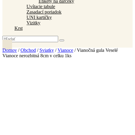
Etikety na darčeky
Uvítacie tabule
Zasadací poriadok
UNI kartičky
Vizitky
Krst
Domov
/
Obchod
/
Sviatky
/
Vianoce
/ Vianočná gula Veselé
Vianoce nerozbitná 8cm v celku 1ks