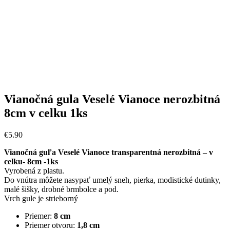
Vianočná gula Veselé Vianoce nerozbitná
8cm v celku 1ks
€
5
.
90
Vianočná guľa Veselé Vianoce transparentná nerozbitná – v
celku- 8cm -1ks
Vyrobená z plastu.
Do vnútra môžete nasypať umelý sneh, pierka, modistické dutinky,
malé šišky, drobné brmbolce a pod.
Vrch gule je strieborný
Priemer:
8 cm
Priemer otvoru:
1,8 cm