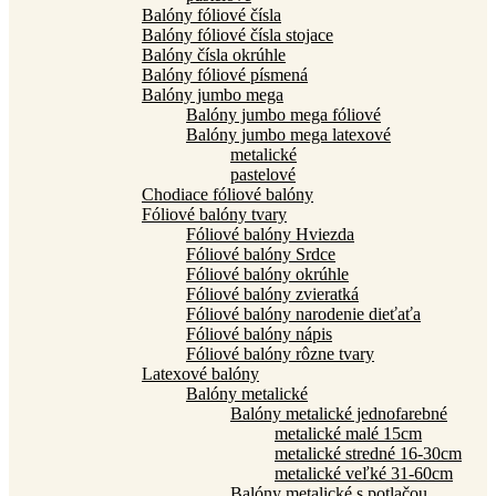
Balóny fóliové čísla
Balóny fóliové čísla stojace
Balóny čísla okrúhle
Balóny fóliové písmená
Balóny jumbo mega
Balóny jumbo mega fóliové
Balóny jumbo mega latexové
metalické
pastelové
Chodiace fóliové balóny
Fóliové balóny tvary
Fóliové balóny Hviezda
Fóliové balóny Srdce
Fóliové balóny okrúhle
Fóliové balóny zvieratká
Fóliové balóny narodenie dieťaťa
Fóliové balóny nápis
Fóliové balóny rôzne tvary
Latexové balóny
Balóny metalické
Balóny metalické jednofarebné
metalické malé 15cm
metalické stredné 16-30cm
metalické veľké 31-60cm
Balóny metalické s potlačou