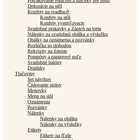
Poďakovanie rodičom a darčeky pre hostí
Dekorácie na stôl
Konfety na svadbu🎉
Konfety na stôl
Konfety vystreľovacie
Svadobné prskavky a Zápich na tortu
Nálepky na svadobnú obálku a výslužku
Obálky na oznámenia a pozvánky
Rozlúčka so slobodou
Rekvizity na fotenie
Pompóny a papierové guľe
Svadobné balóny
Doplnky
Tlačoviny
Set návrhov
Číslovanie stolov
Menovky
Menu na stôl
Oznámenia
Pozvánky
Nálepky
Nálepky na obálku
Nálepky na výslužky
Etikety
Etikety na fľaše