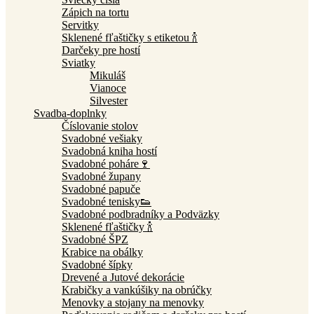
Zápich na tortu
Servitky
Sklenené fľaštičky s etiketou 🍾
Darčeky pre hostí
Sviatky
Mikuláš
Vianoce
Silvester
Svadba-doplnky
Číslovanie stolov
Svadobné vešiaky
Svadobná kniha hostí
Svadobné poháre🍷
Svadobné župany
Svadobné papuče
Svadobné tenisky👟
Svadobné podbradníky a Podväzky
Sklenené fľaštičky 🍾
Svadobné ŠPZ
Krabice na obálky
Svadobné šípky
Drevené a Jutové dekorácie
Krabičky a vankúšiky na obrúčky
Menovky a stojany na menovky