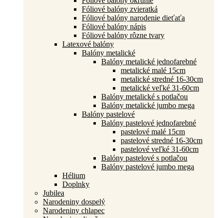
Fóliové balóny okrúhle
Fóliové balóny zvieratká
Fóliové balóny narodenie dieťaťa
Fóliové balóny nápis
Fóliové balóny rôzne tvary
Latexové balóny
Balóny metalické
Balóny metalické jednofarebné
metalické malé 15cm
metalické stredné 16-30cm
metalické veľké 31-60cm
Balóny metalické s potlačou
Balóny metalické jumbo mega
Balóny pastelové
Balóny pastelové jednofarebné
pastelové malé 15cm
pastelové stredné 16-30cm
pastelové veľké 31-60cm
Balóny pastelové s potlačou
Balóny pastelové jumbo mega
Hélium
Doplnky
Jubilea
Narodeniny dospelý
Narodeniny chlapec