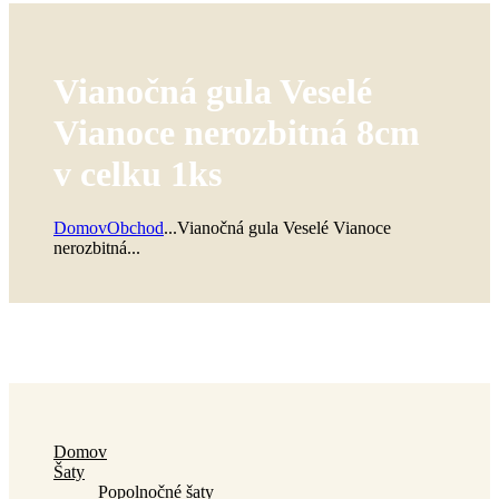
Vianočná gula Veselé
Vianoce nerozbitná 8cm
v celku 1ks
Domov
Obchod
...
Vianočná gula Veselé Vianoce
nerozbitná...
Domov
Šaty
Popolnočné šaty