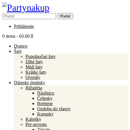
Prihlásenie
0 items
-
€0.00
0
Domov
Šaty
Popolnočné šaty
Dlhé šaty
Midi šaty
Krátke šaty
Overály
Dámske doplnky
Bižutéria
Náušnice
Čelenky
Hrebene
Ozdoba do vlasov
Korunky
Kabelky
Pre nevestu
Závoje