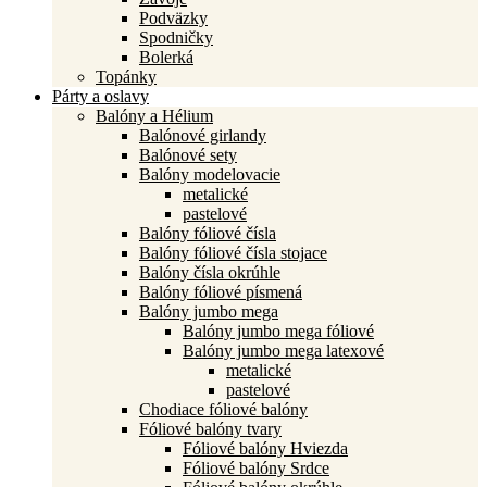
Podväzky
Spodničky
Bolerká
Topánky
Párty a oslavy
Balóny a Hélium
Balónové girlandy
Balónové sety
Balóny modelovacie
metalické
pastelové
Balóny fóliové čísla
Balóny fóliové čísla stojace
Balóny čísla okrúhle
Balóny fóliové písmená
Balóny jumbo mega
Balóny jumbo mega fóliové
Balóny jumbo mega latexové
metalické
pastelové
Chodiace fóliové balóny
Fóliové balóny tvary
Fóliové balóny Hviezda
Fóliové balóny Srdce