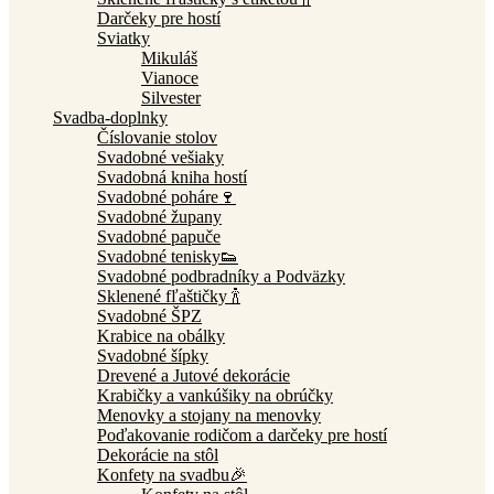
Darčeky pre hostí
Sviatky
Mikuláš
Vianoce
Silvester
Svadba-doplnky
Číslovanie stolov
Svadobné vešiaky
Svadobná kniha hostí
Svadobné poháre🍷
Svadobné župany
Svadobné papuče
Svadobné tenisky👟
Svadobné podbradníky a Podväzky
Sklenené fľaštičky 🍾
Svadobné ŠPZ
Krabice na obálky
Svadobné šípky
Drevené a Jutové dekorácie
Krabičky a vankúšiky na obrúčky
Menovky a stojany na menovky
Poďakovanie rodičom a darčeky pre hostí
Dekorácie na stôl
Konfety na svadbu🎉