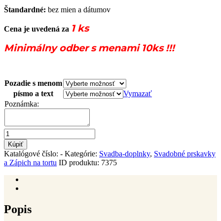
Štandardné:
bez mien a dátumov
1 ks
Cena je uvedená za
Minimálny odber s menami 10ks !!!
Pozadie s menom
písmo a text
Vymazať
Poznámka:
množstvo
Svadobné
Kúpiť
kartičky
Katalógové číslo:
-
Kategórie:
Svadba-doplnky
,
Svadobné prskavky
na
a Zápich na tortu
ID produktu:
7375
prskavky
Popis
Ďalšie informácie
Popis