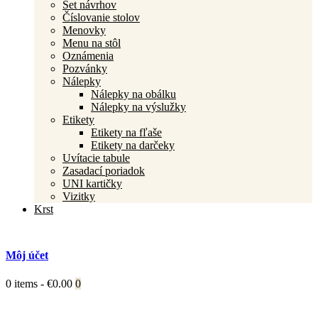
Set návrhov
Číslovanie stolov
Menovky
Menu na stôl
Oznámenia
Pozvánky
Nálepky
Nálepky na obálku
Nálepky na výslužky
Etikety
Etikety na fľaše
Etikety na darčeky
Uvítacie tabule
Zasadací poriadok
UNI kartičky
Vizitky
Krst
Môj účet
0 items
-
€0.00
0