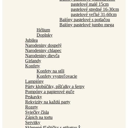
pastelové malé 15cm
pastelové stredné 16-30cm
pastelové veľké 31-60cm
Balóny pastelové s potlačou
Balóny pastelové jumbo mega
Hélium
Doplnky
Jubilea
Narodeniny dospelý
Narodeniny chlapec
Narodeniny dievča
Girlandy
Konfety
Konfety na stôl
Konfety vystreľovacie
Lampióny
Párty klobúčiky, píšťalky a šerpy
Pompóny a papierové guľe
Prskavky
Rekvizity na každú party
Rozety
Sviečky čísla
Zápich na tortu
Servitky
Sklenené fľaštičky s etiketou 🍾