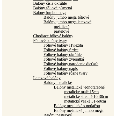
Balóny čísla okrúhle
Balóny fóliové písmená
Balóny jumbo mega
Balóny jumbo mega fóliové
Balóny jumbo mega latexové
metalické
pastelové
Chodiace fóliové balóny
Fóliové balóny tvary
Fóliové balóny Hviezda
Fóliové balóny Srdce
Fóliové balóny okrúhle
Fóliové balóny zvieratká
Fóliové balóny narodenie dieťaťa
Fóliové balóny nápis
Fóliové balóny rôzne tvary
Latexové balóny
Balóny metalické
Balóny metalické jednofarebné
metalické malé 15cm
metalické stredné 16-30cm
metalické veľké 31-60cm
Balóny metalické s potlačou
Balóny metalické jumbo mega
Balóny pastelové