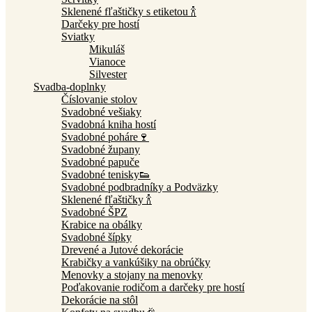
Sklenené fľaštičky s etiketou 🍾
Darčeky pre hostí
Sviatky
Mikuláš
Vianoce
Silvester
Svadba-doplnky
Číslovanie stolov
Svadobné vešiaky
Svadobná kniha hostí
Svadobné poháre🍷
Svadobné župany
Svadobné papuče
Svadobné tenisky👟
Svadobné podbradníky a Podväzky
Sklenené fľaštičky 🍾
Svadobné ŠPZ
Krabice na obálky
Svadobné šípky
Drevené a Jutové dekorácie
Krabičky a vankúšiky na obrúčky
Menovky a stojany na menovky
Poďakovanie rodičom a darčeky pre hostí
Dekorácie na stôl