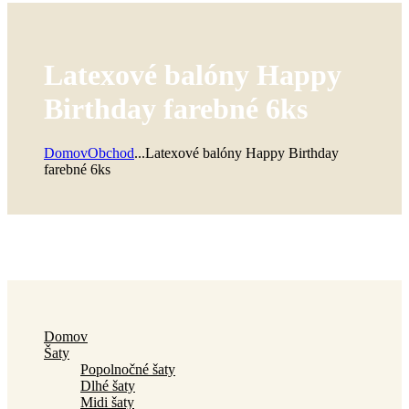
Latexové balóny Happy
Birthday farebné 6ks
Domov
Obchod
...
Latexové balóny Happy Birthday
farebné 6ks
Domov
Šaty
Popolnočné šaty
Dlhé šaty
Midi šaty