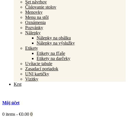
Set návrhov
Číslovanie stolov
Menovky
Menu na stôl
Oznámenia
Pozvánky
Nálepky
Nálepky na obálku
Nálepky na výslužky
Etikety
Etikety na fľaše
Etikety na darčeky
Uvítacie tabule
Zasadací poriadok
UNI kartičky
Vizitky
Krst
Môj účet
0 items
-
€0.00
0