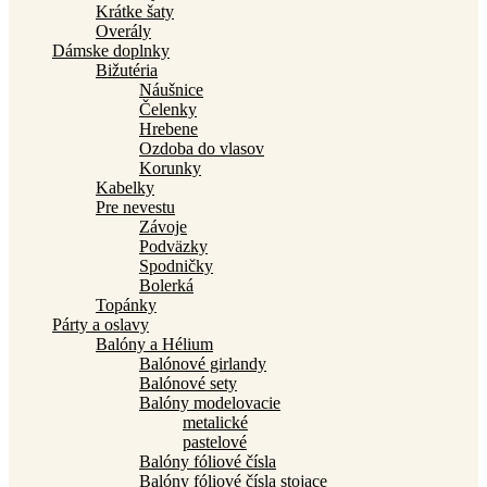
Krátke šaty
Overály
Dámske doplnky
Bižutéria
Náušnice
Čelenky
Hrebene
Ozdoba do vlasov
Korunky
Kabelky
Pre nevestu
Závoje
Podväzky
Spodničky
Bolerká
Topánky
Párty a oslavy
Balóny a Hélium
Balónové girlandy
Balónové sety
Balóny modelovacie
metalické
pastelové
Balóny fóliové čísla
Balóny fóliové čísla stojace