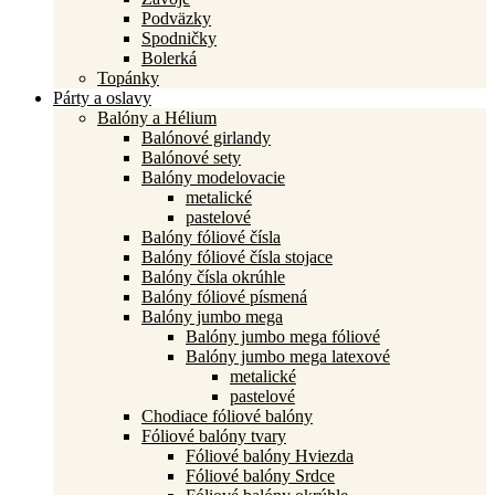
Podväzky
Spodničky
Bolerká
Topánky
Párty a oslavy
Balóny a Hélium
Balónové girlandy
Balónové sety
Balóny modelovacie
metalické
pastelové
Balóny fóliové čísla
Balóny fóliové čísla stojace
Balóny čísla okrúhle
Balóny fóliové písmená
Balóny jumbo mega
Balóny jumbo mega fóliové
Balóny jumbo mega latexové
metalické
pastelové
Chodiace fóliové balóny
Fóliové balóny tvary
Fóliové balóny Hviezda
Fóliové balóny Srdce