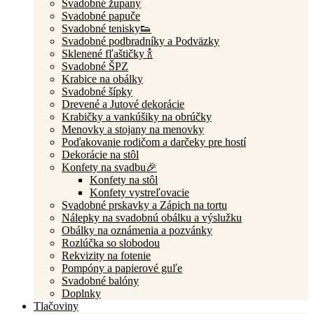
Svadobné župany
Svadobné papuče
Svadobné tenisky👟
Svadobné podbradníky a Podväzky
Sklenené fľaštičky 🍾
Svadobné ŠPZ
Krabice na obálky
Svadobné šípky
Drevené a Jutové dekorácie
Krabičky a vankúšiky na obrúčky
Menovky a stojany na menovky
Poďakovanie rodičom a darčeky pre hostí
Dekorácie na stôl
Konfety na svadbu🎉
Konfety na stôl
Konfety vystreľovacie
Svadobné prskavky a Zápich na tortu
Nálepky na svadobnú obálku a výslužku
Obálky na oznámenia a pozvánky
Rozlúčka so slobodou
Rekvizity na fotenie
Pompóny a papierové guľe
Svadobné balóny
Doplnky
Tlačoviny