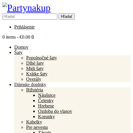
Prihlásenie
0 items
-
€0.00
0
Domov
Šaty
Popolnočné šaty
Dlhé šaty
Midi šaty
Krátke šaty
Overály
Dámske doplnky
Bižutéria
Náušnice
Čelenky
Hrebene
Ozdoba do vlasov
Korunky
Kabelky
Pre nevestu
Závoje