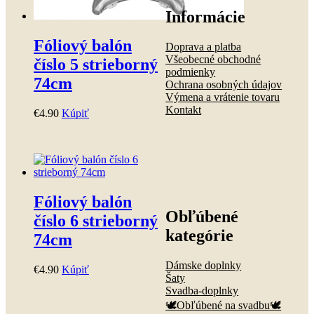
Informácie
Fóliový balón
Doprava a platba
Všeobecné obchodné
číslo 5 strieborný
podmienky
74cm
Ochrana osobných údajov
Výmena a vrátenie tovaru
Kontakt
€
4
.
90
Kúpiť
Fóliový balón
Obľúbené
číslo 6 strieborný
kategórie
74cm
Dámske doplnky
€
4
.
90
Kúpiť
Šaty
Svadba-doplnky
🕊️Obľúbené na svadbu🕊️