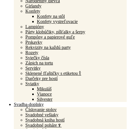
Narodeniny dievča
Girlandy
Konfety
Konfety na stôl
Konfety vystreľovacie
Lampióny
Párty klobúčiky, píšťalky a šerpy
Pompóny a papierové guľe
Prskavky
Rekvizity na každú party
Rozety
Sviečky čísla
Zápich na tortu
Servitky
Sklenené fľaštičky s etiketou 🍾
Darčeky pre hostí
Sviatky
Mikuláš
Vianoce
Silvester
Svadba-doplnky
Číslovanie stolov
Svadobné vešiaky
Svadobná kniha hostí
Svadobné poháre🍷