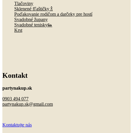
Tlačoviny
Sklenené fľaštičky 🍾
Poďakovanie rodičom a darčeky pre hostí
Svadobné župany
Svadobné tenisky👟
Krst
Kontakt
partynakup.sk
0903 494 077
partynakup.sk@gmail.com
Kontaktujte nás