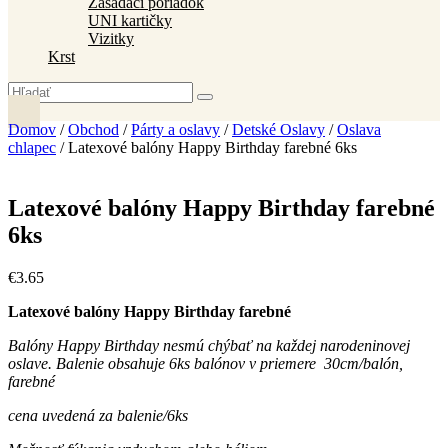
Zasadací poriadok
UNI kartičky
Vizitky
Krst
Domov
/
Obchod
/
Párty a oslavy
/
Detské Oslavy
/
Oslava
chlapec
/ Latexové balóny Happy Birthday farebné 6ks
Latexové balóny Happy Birthday farebné
6ks
€
3
.
65
Latexové balóny Happy Birthday farebné
Balóny Happy Birthday nesmú chýbať na každej narodeninovej
oslave. Balenie obsahuje 6ks balónov v priemere 30cm/balón,
farebné
cena uvedená za balenie/6ks