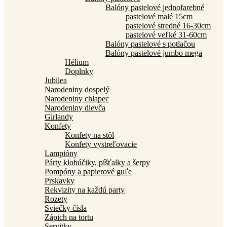
Balóny pastelové jednofarebné
pastelové malé 15cm
pastelové stredné 16-30cm
pastelové veľké 31-60cm
Balóny pastelové s potlačou
Balóny pastelové jumbo mega
Hélium
Doplnky
Jubilea
Narodeniny dospelý
Narodeniny chlapec
Narodeniny dievča
Girlandy
Konfety
Konfety na stôl
Konfety vystreľovacie
Lampióny
Párty klobúčiky, píšťalky a šerpy
Pompóny a papierové guľe
Prskavky
Rekvizity na každú party
Rozety
Sviečky čísla
Zápich na tortu
Servitky