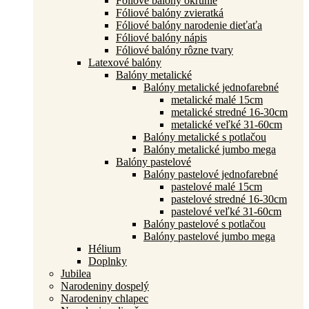
Fóliové balóny okrúhle
Fóliové balóny zvieratká
Fóliové balóny narodenie dieťaťa
Fóliové balóny nápis
Fóliové balóny rôzne tvary
Latexové balóny
Balóny metalické
Balóny metalické jednofarebné
metalické malé 15cm
metalické stredné 16-30cm
metalické veľké 31-60cm
Balóny metalické s potlačou
Balóny metalické jumbo mega
Balóny pastelové
Balóny pastelové jednofarebné
pastelové malé 15cm
pastelové stredné 16-30cm
pastelové veľké 31-60cm
Balóny pastelové s potlačou
Balóny pastelové jumbo mega
Hélium
Doplnky
Jubilea
Narodeniny dospelý
Narodeniny chlapec