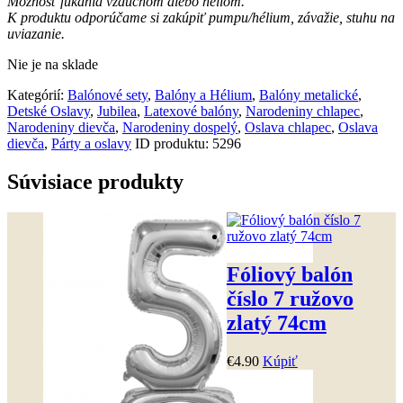
Možnosť fúkania vzduchom alebo héliom.
K produktu odporúčame si zakúpiť pumpu/hélium, závažie, stuhu na
uviazanie.
Nie je na sklade
Kategórií:
Balónové sety
,
Balóny a Hélium
,
Balóny metalické
,
Detské Oslavy
,
Jubilea
,
Latexové balóny
,
Narodeniny chlapec
,
Narodeniny dievča
,
Narodeniny dospelý
,
Oslava chlapec
,
Oslava
dievča
,
Párty a oslavy
ID produktu:
5296
Súvisiace produkty
Fóliový balón
číslo 7 ružovo
zlatý 74cm
€
4
.
90
Kúpiť