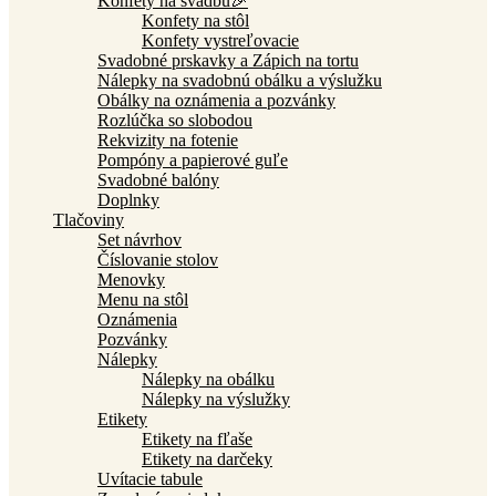
Konfety na svadbu🎉
Konfety na stôl
Konfety vystreľovacie
Svadobné prskavky a Zápich na tortu
Nálepky na svadobnú obálku a výslužku
Obálky na oznámenia a pozvánky
Rozlúčka so slobodou
Rekvizity na fotenie
Pompóny a papierové guľe
Svadobné balóny
Doplnky
Tlačoviny
Set návrhov
Číslovanie stolov
Menovky
Menu na stôl
Oznámenia
Pozvánky
Nálepky
Nálepky na obálku
Nálepky na výslužky
Etikety
Etikety na fľaše
Etikety na darčeky
Uvítacie tabule