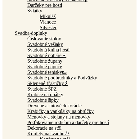
Darčeky pre hostí
Sviatky
Mikuláš
Vianoce
Silvester
Svadba-doplnky
Číslovanie stolov
Svadobné vešiaky
Svadobná kniha hostí
Svadobné poháre🍷
Svadobné župany
Svadobné papuče
Svadobné tenisky👟
Svadobné podbradníky a Podväzky
Sklenené fľaštičky 🍾
Svadobné ŠPZ
Krabice na obálky
Svadobné šípky
Drevené a Jutové dekorácie
Krabičky a vankúšiky na obrúčky
Menovky a stojany na menovky
Poďakovanie rodičom a darčeky pre hostí
Dekorácie na stôl
Konfety na svadbu🎉