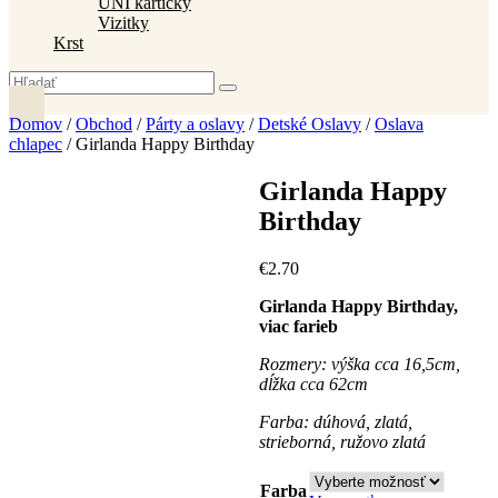
UNI kartičky
Vizitky
Krst
Domov
/
Obchod
/
Párty a oslavy
/
Detské Oslavy
/
Oslava
chlapec
/ Girlanda Happy Birthday
Girlanda Happy
Birthday
€
2
.
70
Girlanda Happy Birthday,
viac farieb
Rozmery: výška cca 16,5cm,
dĺžka cca 62cm
Farba: dúhová, zlatá,
strieborná, ružovo zlatá
Farba