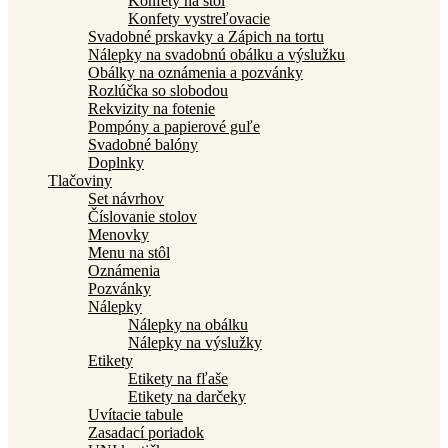
Konfety na stôl
Konfety vystreľovacie
Svadobné prskavky a Zápich na tortu
Nálepky na svadobnú obálku a výslužku
Obálky na oznámenia a pozvánky
Rozlúčka so slobodou
Rekvizity na fotenie
Pompóny a papierové guľe
Svadobné balóny
Doplnky
Tlačoviny
Set návrhov
Číslovanie stolov
Menovky
Menu na stôl
Oznámenia
Pozvánky
Nálepky
Nálepky na obálku
Nálepky na výslužky
Etikety
Etikety na fľaše
Etikety na darčeky
Uvítacie tabule
Zasadací poriadok