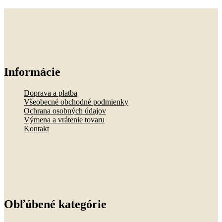
si
môžete
vybrať
na
stránke
produktu.
Informácie
Doprava a platba
Všeobecné obchodné podmienky
Ochrana osobných údajov
Výmena a vrátenie tovaru
Kontakt
Obľúbené kategórie