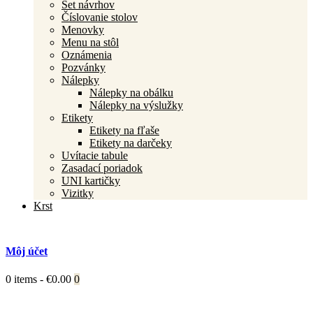
Set návrhov
Číslovanie stolov
Menovky
Menu na stôl
Oznámenia
Pozvánky
Nálepky
Nálepky na obálku
Nálepky na výslužky
Etikety
Etikety na fľaše
Etikety na darčeky
Uvítacie tabule
Zasadací poriadok
UNI kartičky
Vizitky
Krst
Môj účet
0 items
-
€0.00
0