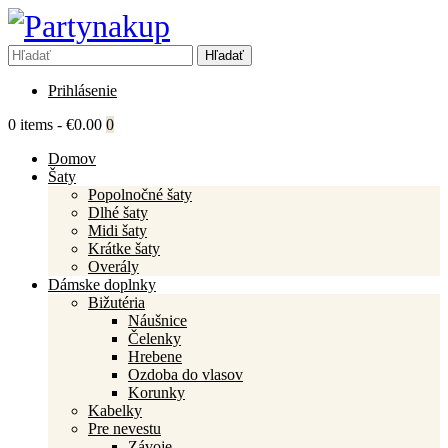
Prihlásenie
0 items
-
€0.00
0
Domov
Šaty
Popolnočné šaty
Dlhé šaty
Midi šaty
Krátke šaty
Overály
Dámske doplnky
Bižutéria
Náušnice
Čelenky
Hrebene
Ozdoba do vlasov
Korunky
Kabelky
Pre nevestu
Závoje