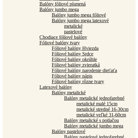
Balóny fóliové písmená
Balóny jumbo mega
Balóny jumbo mega fóliové
Balóny jumbo mega latexové
metalické
pastelové
Chodiace fóliové balóny
Fóliové balóny tvary
Fóliové balóny Hviezda
Fóliové balóny Srdce
Fóliové balóny okrúhle
Fóliové balóny zvieratká
Fóliové balóny narodenie dieťaťa
Fóliové balóny nápis
Fóliové balóny rôzne tvary
Latexové balóny
Balóny metalické
Balóny metalické jednofarebné
metalické malé 15cm
metalické stredné 16-30cm
metalické veľké 31-60cm
Balóny metalické s potlačou
Balóny metalické jumbo mega
Balóny pastelové
Balóny pastelové jednofarebné