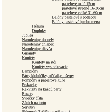
pastelové malé 15cm
pastelové stredné 16-30cm
pastelové veľké 31-60cm
Balóny pastelové s potlačou
Balóny pastelové jumbo mega
Hélium
Doplnky
Jubilea
Narodeniny dospelý
Narodeniny chlapec
Narodeniny dievča
Girlandy
Konfety
Konfety na stôl
Konfety vystreľovacie
Lampióny
Párty klobúčiky, píšťalky a šerpy
Pompóny a papierové guľe
Prskavky
Rekvizity na každú party
Rozety
Sviečky čísla
Zápich na tortu
Servitky
Sklenené fľaštičky s etiketou 🍾