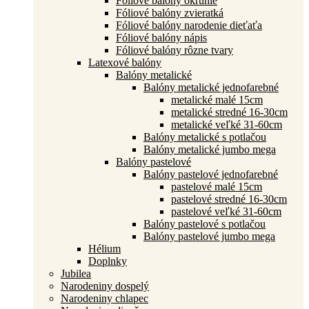
Fóliové balóny okrúhle
Fóliové balóny zvieratká
Fóliové balóny narodenie dieťaťa
Fóliové balóny nápis
Fóliové balóny rôzne tvary
Latexové balóny
Balóny metalické
Balóny metalické jednofarebné
metalické malé 15cm
metalické stredné 16-30cm
metalické veľké 31-60cm
Balóny metalické s potlačou
Balóny metalické jumbo mega
Balóny pastelové
Balóny pastelové jednofarebné
pastelové malé 15cm
pastelové stredné 16-30cm
pastelové veľké 31-60cm
Balóny pastelové s potlačou
Balóny pastelové jumbo mega
Hélium
Doplnky
Jubilea
Narodeniny dospelý
Narodeniny chlapec