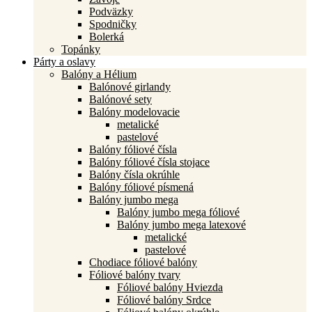
Podväzky
Spodničky
Bolerká
Topánky
Párty a oslavy
Balóny a Hélium
Balónové girlandy
Balónové sety
Balóny modelovacie
metalické
pastelové
Balóny fóliové čísla
Balóny fóliové čísla stojace
Balóny čísla okrúhle
Balóny fóliové písmená
Balóny jumbo mega
Balóny jumbo mega fóliové
Balóny jumbo mega latexové
metalické
pastelové
Chodiace fóliové balóny
Fóliové balóny tvary
Fóliové balóny Hviezda
Fóliové balóny Srdce