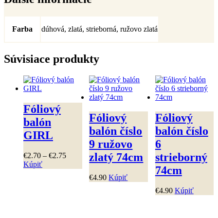
Farba
dúhová, zlatá, strieborná, ružovo zlatá
Súvisiace produkty
Fóliový
Fóliový
Fóliový
balón
balón číslo
balón číslo
GIRL
9 ružovo
6
zlatý 74cm
strieborný
Price
€
2
.
70
–
€
2
.
75
range:
Kúpiť
74cm
Tento
€2
.
70
€
4
.
90
Kúpiť
produkt
through
má
€2
.
75
€
4
.
90
Kúpiť
viacero
variantov.
Možnosti