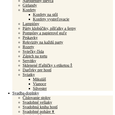
Narodeniny dievča
Girlandy
Konfety
Konfety na stôl
Konfety vystreľovacie
Lampióny
Párty klobúčiky, píšťalky a šerpy
Pompóny a papierové guľe
Prskavky
Rekvizity na každú party
Rozety
Sviečky čísla
Zápich na tortu
Servitky
Sklenené fľaštičky s etiketou 🍾
Darčeky pre hostí
Sviatky
Mikuláš
Vianoce
Silvester
Svadba-doplnky
Číslovanie stolov
Svadobné vešiaky
Svadobná kniha hostí
Svadobné poháre🍷