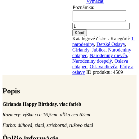
Vymazať
Poznámka:
množstvo
Girlanda
Kúpiť
Happy
Katalógové číslo:
-
Kategórií:
1.
Birthday
narodeniny
,
Detské Oslavy
,
Girlandy
,
Jubilea
,
Narodeniny
chlapec
,
Narodeniny dievča
,
Narodeniny dospelý
,
Oslava
chlapec
,
Oslava dievča
,
Párty a
oslavy
ID produktu:
4569
Popis
Ďalšie informácie
Popis
Girlanda Happy Birthday, viac farieb
Rozmery: výška cca 16,5cm, dĺžka cca 62cm
Farba: dúhová, zlatá, strieborná, ružovo zlatá
Ďalšie informácie