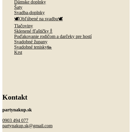
Dámske doplnky
Šaty
Svadba-doplnky
🕊️Obľúbené na svadbu🕊️
Tlačoviny
Sklenené fľaštičky 🍾
Poďakovanie rodičom a darčeky pre hostí
Svadobné župany
Svadobné tenisky👟
Krst
Kontakt
partynakup.sk
0903 494 077
partynakup.sk@gmail.com