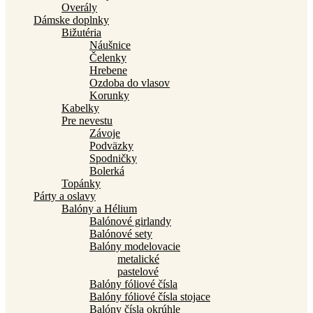
Overály
Dámske doplnky
Bižutéria
Náušnice
Čelenky
Hrebene
Ozdoba do vlasov
Korunky
Kabelky
Pre nevestu
Závoje
Podväzky
Spodničky
Bolerká
Topánky
Párty a oslavy
Balóny a Hélium
Balónové girlandy
Balónové sety
Balóny modelovacie
metalické
pastelové
Balóny fóliové čísla
Balóny fóliové čísla stojace
Balóny čísla okrúhle