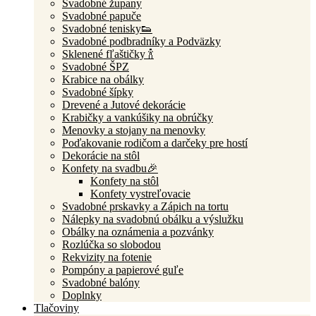
Svadobné župany
Svadobné papuče
Svadobné tenisky👟
Svadobné podbradníky a Podväzky
Sklenené fľaštičky 🍾
Svadobné ŠPZ
Krabice na obálky
Svadobné šípky
Drevené a Jutové dekorácie
Krabičky a vankúšiky na obrúčky
Menovky a stojany na menovky
Poďakovanie rodičom a darčeky pre hostí
Dekorácie na stôl
Konfety na svadbu🎉
Konfety na stôl
Konfety vystreľovacie
Svadobné prskavky a Zápich na tortu
Nálepky na svadobnú obálku a výslužku
Obálky na oznámenia a pozvánky
Rozlúčka so slobodou
Rekvizity na fotenie
Pompóny a papierové guľe
Svadobné balóny
Doplnky
Tlačoviny