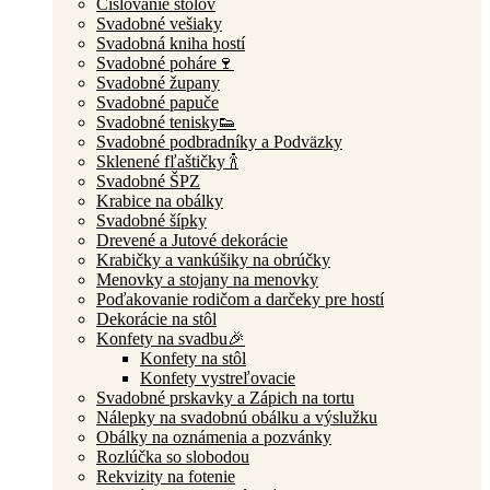
Číslovanie stolov
Svadobné vešiaky
Svadobná kniha hostí
Svadobné poháre🍷
Svadobné župany
Svadobné papuče
Svadobné tenisky👟
Svadobné podbradníky a Podväzky
Sklenené fľaštičky 🍾
Svadobné ŠPZ
Krabice na obálky
Svadobné šípky
Drevené a Jutové dekorácie
Krabičky a vankúšiky na obrúčky
Menovky a stojany na menovky
Poďakovanie rodičom a darčeky pre hostí
Dekorácie na stôl
Konfety na svadbu🎉
Konfety na stôl
Konfety vystreľovacie
Svadobné prskavky a Zápich na tortu
Nálepky na svadobnú obálku a výslužku
Obálky na oznámenia a pozvánky
Rozlúčka so slobodou
Rekvizity na fotenie