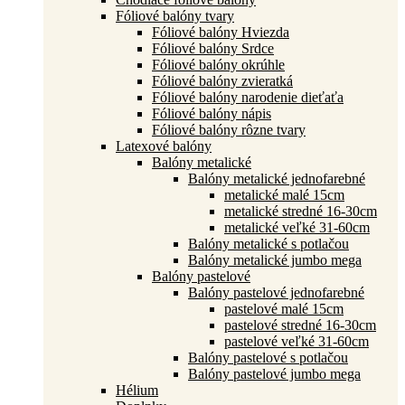
Fóliové balóny tvary
Fóliové balóny Hviezda
Fóliové balóny Srdce
Fóliové balóny okrúhle
Fóliové balóny zvieratká
Fóliové balóny narodenie dieťaťa
Fóliové balóny nápis
Fóliové balóny rôzne tvary
Latexové balóny
Balóny metalické
Balóny metalické jednofarebné
metalické malé 15cm
metalické stredné 16-30cm
metalické veľké 31-60cm
Balóny metalické s potlačou
Balóny metalické jumbo mega
Balóny pastelové
Balóny pastelové jednofarebné
pastelové malé 15cm
pastelové stredné 16-30cm
pastelové veľké 31-60cm
Balóny pastelové s potlačou
Balóny pastelové jumbo mega
Hélium