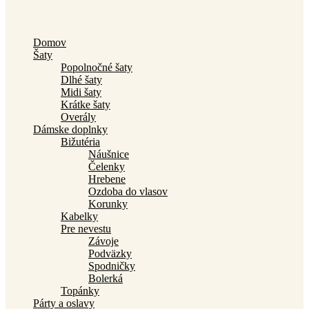
Domov
Šaty
Popolnočné šaty
Dlhé šaty
Midi šaty
Krátke šaty
Overály
Dámske doplnky
Bižutéria
Náušnice
Čelenky
Hrebene
Ozdoba do vlasov
Korunky
Kabelky
Pre nevestu
Závoje
Podväzky
Spodničky
Bolerká
Topánky
Párty a oslavy