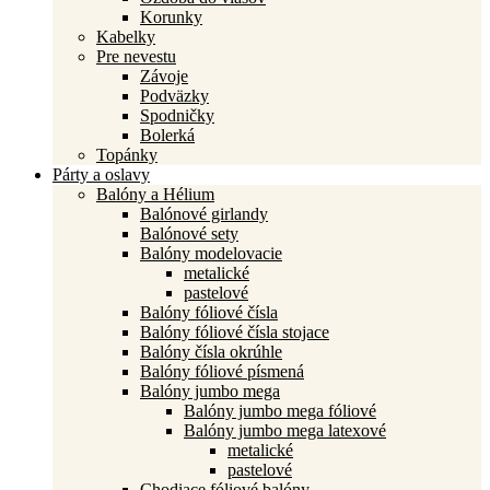
Korunky
Kabelky
Pre nevestu
Závoje
Podväzky
Spodničky
Bolerká
Topánky
Párty a oslavy
Balóny a Hélium
Balónové girlandy
Balónové sety
Balóny modelovacie
metalické
pastelové
Balóny fóliové čísla
Balóny fóliové čísla stojace
Balóny čísla okrúhle
Balóny fóliové písmená
Balóny jumbo mega
Balóny jumbo mega fóliové
Balóny jumbo mega latexové
metalické
pastelové
Chodiace fóliové balóny