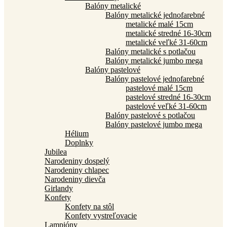
Balóny metalické
Balóny metalické jednofarebné
metalické malé 15cm
metalické stredné 16-30cm
metalické veľké 31-60cm
Balóny metalické s potlačou
Balóny metalické jumbo mega
Balóny pastelové
Balóny pastelové jednofarebné
pastelové malé 15cm
pastelové stredné 16-30cm
pastelové veľké 31-60cm
Balóny pastelové s potlačou
Balóny pastelové jumbo mega
Hélium
Doplnky
Jubilea
Narodeniny dospelý
Narodeniny chlapec
Narodeniny dievča
Girlandy
Konfety
Konfety na stôl
Konfety vystreľovacie
Lampióny