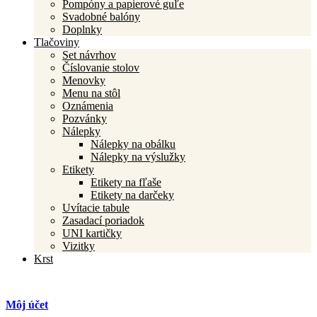
Pompóny a papierové guľe
Svadobné balóny
Doplnky
Tlačoviny
Set návrhov
Číslovanie stolov
Menovky
Menu na stôl
Oznámenia
Pozvánky
Nálepky
Nálepky na obálku
Nálepky na výslužky
Etikety
Etikety na fľaše
Etikety na darčeky
Uvítacie tabule
Zasadací poriadok
UNI kartičky
Vizitky
Krst
Môj účet