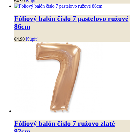
€
4
.
90
Kúpiť
Fóliový balón číslo 7 pastelovo ružové
86cm
€
4
.
90
Kúpiť
Fóliový balón číslo 7 ružovo zlaté
92cm