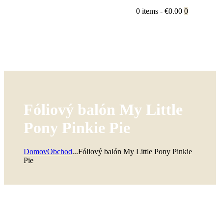
0 items
-
€0.00
0
Fóliový balón My Little
Pony Pinkie Pie
Domov
Obchod
...
Fóliový balón My Little Pony Pinkie
Pie