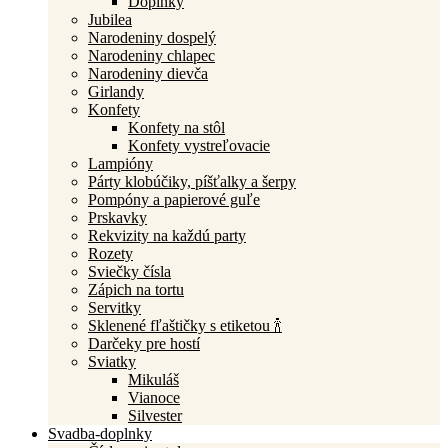
Doplnky
Jubilea
Narodeniny dospelý
Narodeniny chlapec
Narodeniny dievča
Girlandy
Konfety
Konfety na stôl
Konfety vystreľovacie
Lampióny
Párty klobúčiky, píšťalky a šerpy
Pompóny a papierové guľe
Prskavky
Rekvizity na každú party
Rozety
Sviečky čísla
Zápich na tortu
Servitky
Sklenené fľaštičky s etiketou 🍾
Darčeky pre hostí
Sviatky
Mikuláš
Vianoce
Silvester
Svadba-doplnky