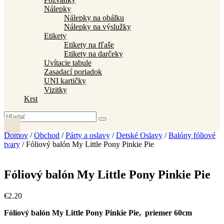
Nálepky
Nálepky na obálku
Nálepky na výslužky
Etikety
Etikety na fľaše
Etikety na darčeky
Uvítacie tabule
Zasadací poriadok
UNI kartičky
Vizitky
Krst
Domov
/
Obchod
/
Párty a oslavy
/
Detské Oslavy
/
Balóny fóliové
tvary
/ Fóliový balón My Little Pony Pinkie Pie
Fóliový balón My Little Pony Pinkie Pie
€
2
.
20
Fóliový balón My Little Pony Pinkie Pie, priemer 60cm