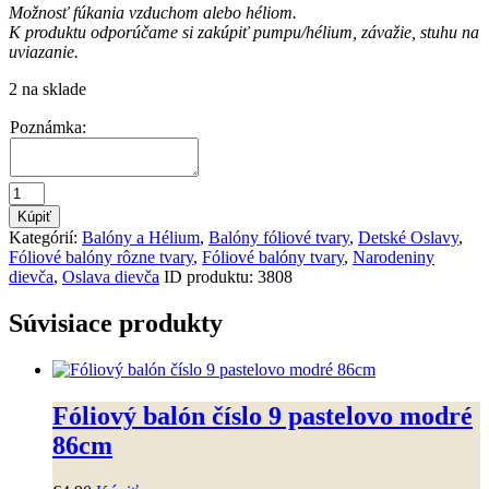
Možnosť fúkania vzduchom alebo héliom.
K produktu odporúčame si zakúpiť pumpu/hélium, závažie, stuhu na
uviazanie.
2 na sklade
Poznámka:
množstvo
Fóliový
Kúpiť
balón
Kategórií:
Balóny a Hélium
,
Balóny fóliové tvary
,
Detské Oslavy
,
My
Fóliové balóny rôzne tvary
,
Fóliové balóny tvary
,
Narodeniny
Little
dievča
,
Oslava dievča
ID produktu:
3808
Pony
Pinkie
Súvisiace produkty
Pie
Fóliový balón číslo 9 pastelovo modré
86cm