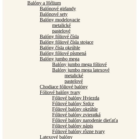
Balóny a Hélium
Balónové girlandy
Balónové sety
Balóny modelovacie
metalické
pastelové
Balóny fóliové čísla
Balóny fóliové čísla stojace
Balóny čísla okrúhle
Balóny fóliové písmená
Balóny jumbo mega
Balóny jumbo mega fóliové
Balóny jumbo mega latexové
metalické
pastelové
Chodiace fóliové balóny
Fóliové balóny tvary
Fóliové balóny Hviezda
Fóliové balóny Srdce
Fóliové balóny okrúhle
Fóliové balóny zvieratká
Fóliové balóny narodenie dieťaťa
Fóliové balóny nápis
Fóliové balóny rôzne tvary
Latexové balóny