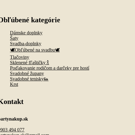
Obľúbené kategórie
Dámske doplnky
Šaty
Svadba-doplnky
🕊️Obľúbené na svadbu🕊️
Tlačoviny
Sklenené fľaštičky 🍾
Poďakovanie rodičom a darčeky pre hostí
Svadobné župany
Svadobné tenisky👟
Krst
Kontakt
partynakup.sk
0903 494 077