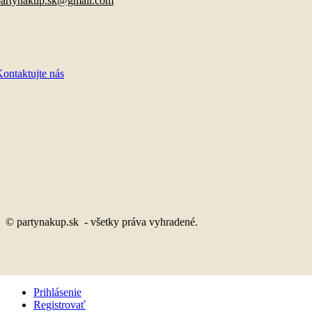
partynakup.sk@gmail.com
ontaktujte nás
© partynakup.sk - všetky práva vyhradené.
Prihlásenie
Registrovať